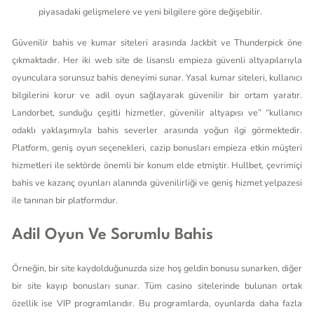
piyasadaki gelişmelere ve yeni bilgilere göre değişebilir.
Güvenilir bahis ve kumar siteleri arasında Jackbit ve Thunderpick öne
çıkmaktadır. Her iki web site de lisanslı empieza güvenli altyapılarıyla
oyunculara sorunsuz bahis deneyimi sunar. Yasal kumar siteleri, kullanıcı
bilgilerini korur ve adil oyun sağlayarak güvenilir bir ortam yaratır.
Landorbet, sunduğu çeşitli hizmetler, güvenilir altyapısı ve” “kullanıcı
odaklı yaklaşımıyla bahis severler arasında yoğun ilgi görmektedir.
Platform, geniş oyun seçenekleri, cazip bonusları empieza etkin müşteri
hizmetleri ile sektörde önemli bir konum elde etmiştir. Hullbet, çevrimiçi
bahis ve kazanç oyunları alanında güvenilirliği ve geniş hizmet yelpazesi
ile tanınan bir platformdur.
Adil Oyun Ve Sorumlu Bahis
Örneğin, bir site kaydolduğunuzda size hoş geldin bonusu sunarken, diğer
bir site kayıp bonusları sunar. Tüm casino sitelerinde bulunan ortak
özellik ise VIP programlarıdır. Bu programlarda, oyunlarda daha fazla