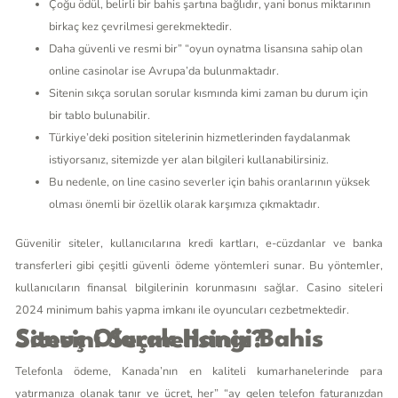
Çoğu ödül, belirli bir bahis şartına bağlıdır, yani bonus miktarının
birkaç kez çevrilmesi gerekmektedir.
Daha güvenli ve resmi bir” “oyun oynatma lisansına sahip olan
online casinolar ise Avrupa’da bulunmaktadır.
Sitenin sıkça sorulan sorular kısmında kimi zaman bu durum için
bir tablo bulunabilir.
Türkiye’deki position sitelerinin hizmetlerinden faydalanmak
istiyorsanız, sitemizde yer alan bilgileri kullanabilirsiniz.
Bu nedenle, on line casino severler için bahis oranlarının yüksek
olması önemli bir özellik olarak karşımıza çıkmaktadır.
Güvenilir siteler, kullanıcılarına kredi kartları, e-cüzdanlar ve banka
transferleri gibi çeşitli güvenli ödeme yöntemleri sunar. Bu yöntemler,
kullanıcıların finansal bilgilerinin korunmasını sağlar. Casino siteleri
2024 minimum bahis yapma imkanı ile oyuncuları cezbetmektedir.
Sonuç Olarak Hangi Bahis Sitesini Seçmelisiniz?
Telefonla ödeme, Kanada’nın en kaliteli kumarhanelerinde para
yatırmanıza olanak tanır ve ücret, her” “ay gelen telefon faturanızdan