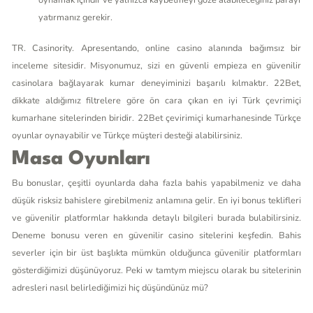
oynamak içindir ve yalnızca kaybetmeyi göze alabileceğiniz parayı
yatırmanız gerekir.
TR. Casinority. Apresentando, online casino alanında bağımsız bir
inceleme sitesidir. Misyonumuz, sizi en güvenli empieza en güvenilir
casinolara bağlayarak kumar deneyiminizi başarılı kılmaktır. 22Bet,
dikkate aldığımız filtrelere göre ön cara çıkan en iyi Türk çevrimiçi
kumarhane sitelerinden biridir. 22Bet çevirimiçi kumarhanesinde Türkçe
oyunlar oynayabilir ve Türkçe müşteri desteği alabilirsiniz.
Masa Oyunları
Bu bonuslar, çeşitli oyunlarda daha fazla bahis yapabilmeniz ve daha
düşük risksiz bahislere girebilmeniz anlamına gelir. En iyi bonus teklifleri
ve güvenilir platformlar hakkında detaylı bilgileri burada bulabilirsiniz.
Deneme bonusu veren en güvenilir casino sitelerini keşfedin. Bahis
severler için bir üst başlıkta mümkün olduğunca güvenilir platformları
gösterdiğimizi düşünüyoruz. Peki w tamtym miejscu olarak bu sitelerinin
adresleri nasıl belirlediğimizi hiç düşündünüz mü?