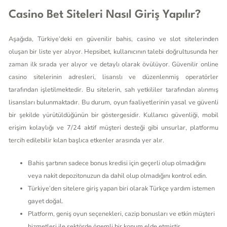
Casino Bet Siteleri Nasıl Giriş Yapılır?
Aşağıda, Türkiye’deki en güvenilir bahis, casino ve slot sitelerinden
oluşan bir liste yer alıyor. Hepsibet, kullanıcının talebi doğrultusunda her
zaman ilk sırada yer alıyor ve detaylı olarak övülüyor. Güvenilir online
casino sitelerinin adresleri, lisanslı ve düzenlenmiş operatörler
tarafından işletilmektedir. Bu sitelerin, sah yetkililer tarafından alınmış
lisansları bulunmaktadır. Bu durum, oyun faaliyetlerinin yasal ve güvenli
bir şekilde yürütüldüğünün bir göstergesidir. Kullanıcı güvenliği, mobil
erişim kolaylığı ve 7/24 aktif müşteri desteği gibi unsurlar, platformu
tercih edilebilir kılan başlıca etkenler arasında yer alır.
Bahis şartının sadece bonus kredisi için geçerli olup olmadığını
veya nakit depozitonuzun da dahil olup olmadığını kontrol edin.
Türkiye’den sitelere giriş yapan biri olarak Türkçe yardım istemen
gayet doğal.
Platform, geniş oyun seçenekleri, cazip bonusları ve etkin müşteri
hizmetleri ile sektörde önemli bir konum elde etmiştir.