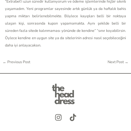
“Extrabet’i uzun süredir kullanıyorum ve ödeme işlemlerinde hiçbir sıkıntı
yaşamadım. Yeni programlar sayesinde artık günlük ya da haftalık bahis
yapma miktarı belirlenebilmekte. Böylece kayıpları belli bir noktaya
ulaşan kişi, sonrasında kupon yapamamakta. Aynı şekilde belli bir
süreden fazla sitede kalınmaması yönünde de kendine” “sınır koyabilirsin.
Öylece kendine en uygun site ya da sitelerinin adresi nasıl seçebileceğini
daha iyi anlayacaksın.
←
Previous Post
Next Post
→