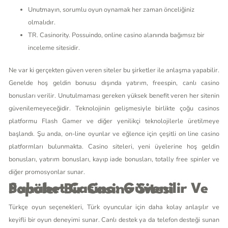
Unutmayın, sorumlu oyun oynamak her zaman önceliğiniz
olmalıdır.
TR. Casinority. Possuindo, online casino alanında bağımsız bir
inceleme sitesidir.
Ne var ki gerçekten güven veren siteler bu şirketler ile anlaşma yapabilir.
Genelde hoş geldin bonusu dışında yatırım, freespin, canlı casino
bonusları verilir. Unutulmaması gereken yüksek benefit veren her sitenin
güvenilemeyeceğidir. Teknolojinin gelişmesiyle birlikte çoğu casinos
platformu Flash Gamer ve diğer yenilikçi teknolojilerle üretilmeye
başlandı. Şu anda, on-line oyunlar ve eğlence için çeşitli on line casino
platformları bulunmakta. Casino siteleri, yeni üyelerine hoş geldin
bonusları, yatırım bonusları, kayıp iade bonusları, totally free spinler ve
diğer promosyonlar sunar.
Sahabet Casino: Güvenilir Ve Popüler Bir Casino Sitesi
Türkçe oyun seçenekleri, Türk oyuncular için daha kolay anlaşılır ve
keyifli bir oyun deneyimi sunar. Canlı destek ya da telefon desteği sunan