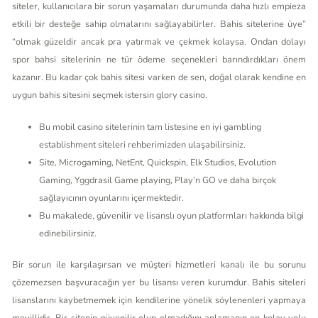
siteler, kullanıcılara bir sorun yaşamaları durumunda daha hızlı empieza
etkili bir desteğe sahip olmalarını sağlayabilirler. Bahis sitelerine üye”
“olmak güzeldir ancak pra yatırmak ve çekmek kolaysa. Ondan dolayı
spor bahsi sitelerinin ne tür ödeme seçenekleri barındırdıkları önem
kazanır. Bu kadar çok bahis sitesi varken de sen, doğal olarak kendine en
uygun bahis sitesini seçmek istersin
glory casino
.
Bu mobil casino sitelerinin tam listesine en iyi gambling
establishment siteleri rehberimizden ulaşabilirsiniz.
Site, Microgaming, NetEnt, Quickspin, Elk Studios, Evolution
Gaming, Yggdrasil Game playing, Play’n GO ve daha birçok
sağlayıcının oyunlarını içermektedir.
Bu makalede, güvenilir ve lisanslı oyun platformları hakkında bilgi
edinebilirsiniz.
Bir sorun ile karşılaşırsan ve müşteri hizmetleri kanalı ile bu sorunu
çözemezsen başvuracağın yer bu lisansı veren kurumdur. Bahis siteleri
lisanslarını kaybetmemek için kendilerine yönelik söylenenleri yapmaya