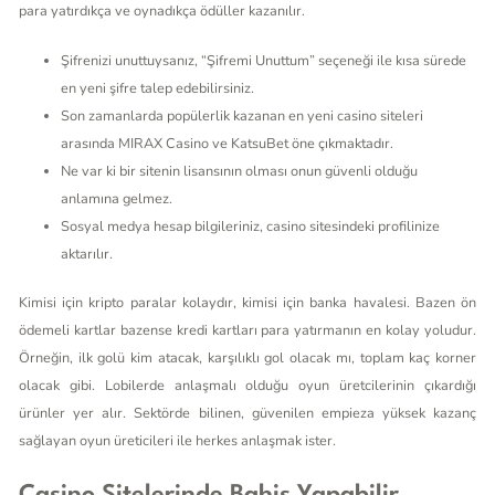
para yatırdıkça ve oynadıkça ödüller kazanılır.
Şifrenizi unuttuysanız, “Şifremi Unuttum” seçeneği ile kısa sürede
en yeni şifre talep edebilirsiniz.
Son zamanlarda popülerlik kazanan en yeni casino siteleri
arasında MIRAX Casino ve KatsuBet öne çıkmaktadır.
Ne var ki bir sitenin lisansının olması onun güvenli olduğu
anlamına gelmez.
Sosyal medya hesap bilgileriniz, casino sitesindeki profilinize
aktarılır.
Kimisi için kripto paralar kolaydır, kimisi için banka havalesi. Bazen ön
ödemeli kartlar bazense kredi kartları para yatırmanın en kolay yoludur.
Örneğin, ilk golü kim atacak, karşılıklı gol olacak mı, toplam kaç korner
olacak gibi. Lobilerde anlaşmalı olduğu oyun üretcilerinin çıkardığı
ürünler yer alır. Sektörde bilinen, güvenilen empieza yüksek kazanç
sağlayan oyun üreticileri ile herkes anlaşmak ister.
Casino Sitelerinde Bahis Yapabilir