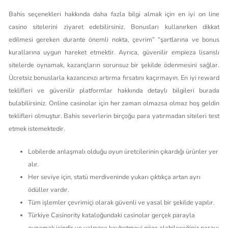
Bahis seçenekleri hakkında daha fazla bilgi almak için en iyi on line
casino sitelerini ziyaret edebilirsiniz. Bonusları kullanırken dikkat
edilmesi gereken durante önemli nokta, çevrim” “şartlarına ve bonus
kurallarına uygun hareket etmektir. Ayrıca, güvenilir empieza lisanslı
sitelerde oynamak, kazançların sorunsuz bir şekilde ödenmesini sağlar.
Ücretsiz bonuslarla kazancınızı artırma fırsatını kaçırmayın. En iyi reward
teklifleri ve güvenilir platformlar hakkında detaylı bilgileri burada
bulabilirsiniz. Online casinolar için her zaman olmazsa olmaz hoş geldin
teklifleri olmuştur. Bahis severlerin birçoğu para yatırmadan siteleri test
etmek istemektedir.
Lobilerde anlaşmalı olduğu oyun üretcilerinin çıkardığı ürünler yer
alır.
Her seviye için, statü merdiveninde yukarı çıktıkça artan ayrı
ödüller vardır.
Tüm işlemler çevrimiçi olarak güvenli ve yasal bir şekilde yapılır.
Türkiye Casinority kataloğundaki casinolar gerçek parayla