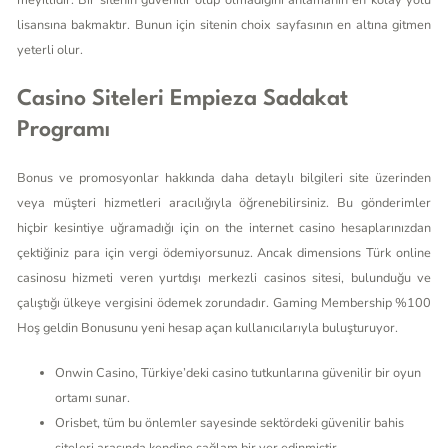
meyillidir. Bir sitenin güvenilir olup olmadığını anlamanın en kolay yolu
lisansına bakmaktır. Bunun için sitenin choix sayfasının en altına gitmen
yeterli olur.
Casino Siteleri Empieza Sadakat
Programı
Bonus ve promosyonlar hakkında daha detaylı bilgileri site üzerinden
veya müşteri hizmetleri aracılığıyla öğrenebilirsiniz. Bu gönderimler
hiçbir kesintiye uğramadığı için on the internet casino hesaplarınızdan
çektiğiniz para için vergi ödemiyorsunuz. Ancak dimensions Türk online
casinosu hizmeti veren yurtdışı merkezli casinos sitesi, bulunduğu ve
çalıştığı ülkeye vergisini ödemek zorundadır. Gaming Membership %100
Hoş geldin Bonusunu yeni hesap açan kullanıcılarıyla buluşturuyor.
Onwin Casino, Türkiye’deki casino tutkunlarına güvenilir bir oyun
ortamı sunar.
Orisbet, tüm bu önlemler sayesinde sektördeki güvenilir bahis