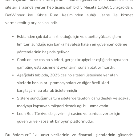
siteleri arasında yerler hep lisans sahibidir. Mesela 1xBet Curaçao’dan,
BetWinner ise Kıbrıs Rum Kesimi’nden aldığı lisans ile hizmet
vermektedir
glory casino indir
.
Eskisinden çok daha hızlı olduğu için ve elbette yüksek işlem
limitleri sunduğu için banka havalesi halen en güvenilen ödeme
yöntemlerinin başında geliyor.
Canlı online casino siteleri, gerçek krupiyeler eşliğinde oynanan
gambling establishment oyunlarını sunan platformlardır.
Aşağıdaki tabloda, 2025 casino siteleri listesinde yer alan
sitelerin bonusları, promosyonları ve diğer özellikleri
karşılaştırmalı olarak listelenmiştir.
Sizlere sunduğumuz tüm sitelerde telefon, canlı destek ve sosyal
medyayı kapsayan müşteri destek ağı bulunmaktadır.
Leon Bet, Türkiye’de çevrim içi casino ve bahis severler için
güvenilir ve kapsamlı bir oyun platformudur.
Bu önlemler,” “kullanıcı verilerinin ve finansal işlemlerinin güvende