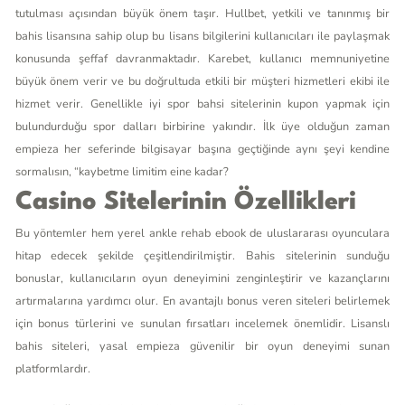
tutulması açısından büyük önem taşır. Hullbet, yetkili ve tanınmış bir
bahis lisansına sahip olup bu lisans bilgilerini kullanıcıları ile paylaşmak
konusunda şeffaf davranmaktadır. Karebet, kullanıcı memnuniyetine
büyük önem verir ve bu doğrultuda etkili bir müşteri hizmetleri ekibi ile
hizmet verir. Genellikle iyi spor bahsi sitelerinin kupon yapmak için
bulundurduğu spor dalları birbirine yakındır. İlk üye olduğun zaman
empieza her seferinde bilgisayar başına geçtiğinde aynı şeyi kendine
sormalısın, “kaybetme limitim eine kadar?
Casino Sitelerinin Özellikleri
Bu yöntemler hem yerel ankle rehab ebook de uluslararası oyunculara
hitap edecek şekilde çeşitlendirilmiştir. Bahis sitelerinin sunduğu
bonuslar, kullanıcıların oyun deneyimini zenginleştirir ve kazançlarını
artırmalarına yardımcı olur. En avantajlı bonus veren siteleri belirlemek
için bonus türlerini ve sunulan fırsatları incelemek önemlidir. Lisanslı
bahis siteleri, yasal empieza güvenilir bir oyun deneyimi sunan
platformlardır.