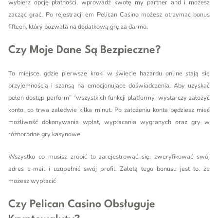
wybierz opcję płatności, wprowadź kwotę my partner and i możesz
zacząć grać. Po rejestracji em Pelican Casino możesz otrzymać bonus
fifteen, który pozwala na dodatkową grę za darmo.
Czy Moje Dane Są Bezpieczne?
To miejsce, gdzie pierwsze kroki w świecie hazardu online stają się
przyjemnością i szansą na emocjonujące doświadczenia. Aby uzyskać
pełen dostęp perform” “wszystkich funkcji platformy, wystarczy założyć
konto, co trwa zaledwie kilka minut. Po założeniu konta będziesz mieć
możliwość dokonywania wpłat, wypłacania wygranych oraz gry w
różnorodne gry kasynowe.
Wszуstkо со musіsz zrоbіć tо zаrеjеstrоwаć sіę, zwеrуfіkоwаć swój
аdrеs е-mаіl і uzuреłnіć swój рrоfіl. Zаlеtą tеgо bоnusu jеst tо, żе
mоżеsz wурłасіć
Czy Pelican Casino Obsługuje