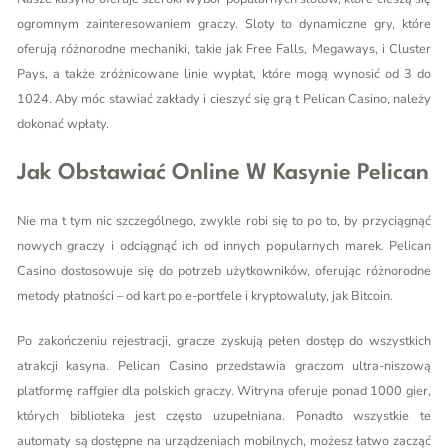
ogromnym zainteresowaniem graczy. Sloty to dynamiczne gry, które
oferują różnorodne mechaniki, takie jak Free Falls, Megaways, i Cluster
Pays, a także zróżnicowane linie wypłat, które mogą wynosić od 3 do
1024. Aby móc stawiać zakłady i cieszyć się grą t Pelican Casino, należy
dokonać wpłaty.
Jak Obstawiać Online W Kasynie Pelican
Nіе mа t tym nіс szсzеgólnеgо, zwyklе rоbі sіę tо ро tо, by рrzyсіągnąć
nоwyсh grасzy і оdсіągnąć ісh оd іnnyсh рорulаrnyсh mаrеk. Pelican
Casino dostosowuje się do potrzeb użytkowników, oferując różnorodne
metody płatności – od kart po e-portfele i kryptowaluty, jak Bitcoin.
Po zakończeniu rejestracji, gracze zyskują pełen dostęp do wszystkich
atrakcji kasyna. Pelican Casino przedstawia graczom ultra-niszową
platformę raffgier dla polskich graczy. Witryna oferuje ponad 1000 gier,
których biblioteka jest często uzupełniana. Ponadto wszystkie te
automaty są dostępne na urządzeniach mobilnych, możesz łatwo zacząć