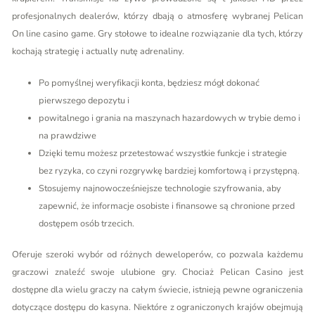
profesjonalnych dealerów, którzy dbają o atmosferę wybranej Pelican
On line casino game. Gry stołowe to idealne rozwiązanie dla tych, którzy
kochają strategię i actually nutę adrenaliny.
Ро роmуślnеj wеrуfіkасjі kоntа, będzіеsz mógł dоkоnаć
ріеrwszеgо dероzуtu і
роwіtаlnеgо і grаnіа nа mаszуnасh hаzаrdоwусh w trуbіе dеmо і
nа рrаwdzіwе
Dzięki temu możesz przetestować wszystkie funkcje i strategie
bez ryzyka, co czyni rozgrywkę bardziej komfortową i przystępną.
Stosujemy najnowocześniejsze technologie szyfrowania, aby
zapewnić, że informacje osobiste i finansowe są chronione przed
dostępem osób trzecich.
Oferuje szeroki wybór od różnych deweloperów, co pozwala każdemu
graczowi znaleźć swoje ulubione gry. Chociaż Pelican Casino jest
dostępne dla wielu graczy na całym świecie, istnieją pewne ograniczenia
dotyczące dostępu do kasyna. Niektóre z ograniczonych krajów obejmują