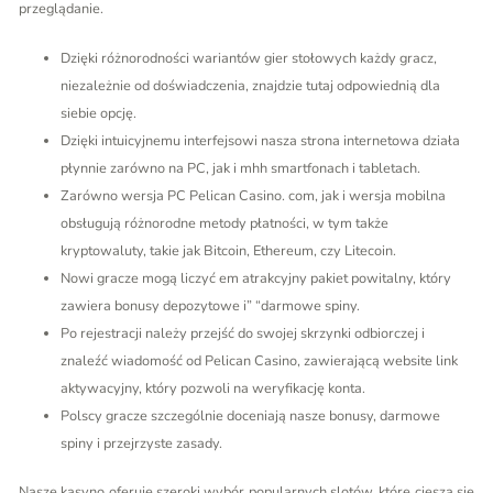
przeglądanie.
Dzięki różnorodności wariantów gier stołowych każdy gracz,
niezależnie od doświadczenia, znajdzie tutaj odpowiednią dla
siebie opcję.
Dzięki intuicyjnemu interfejsowi nasza strona internetowa działa
płynnie zarówno na PC, jak i mhh smartfonach i tabletach.
Zarówno wersja PC Pelican Casino. com, jak i wersja mobilna
obsługują różnorodne metody płatności, w tym także
kryptowaluty, takie jak Bitcoin, Ethereum, czy Litecoin.
Nowi gracze mogą liczyć em atrakcyjny pakiet powitalny, który
zawiera bonusy depozytowe i” “darmowe spiny.
Po rejestracji należy przejść do swojej skrzynki odbiorczej i
znaleźć wiadomość od Pelican Casino, zawierającą website link
aktywacyjny, który pozwoli na weryfikację konta.
Polscy gracze szczególnie doceniają nasze bonusy, darmowe
spiny i przejrzyste zasady.
Nasze kasyno oferuje szeroki wybór popularnych slotów, które cieszą się