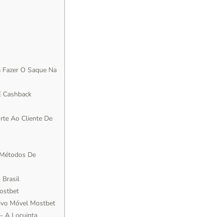
a Fazer O Saque Na
E Cashback
te Ao Cliente De
 Métodos De
 Brasil
ostbet
tivo Móvel Mostbet
– A Locuinta