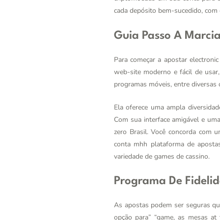
cada depósito bem-sucedido, com o
Guia Passo A Marci
Para começar a apostar electronic
web-site moderno e fácil de usar
programas móveis, entre diversas 
Ela oferece uma ampla diversidade 
Com sua interface amigável e uma
zero Brasil. Você concorda com 
conta mhh plataforma de aposta
variedade de games de cassino.
Programa De Fideli
As apostas podem ser seguras qu
opção para” “game, as mesas at t