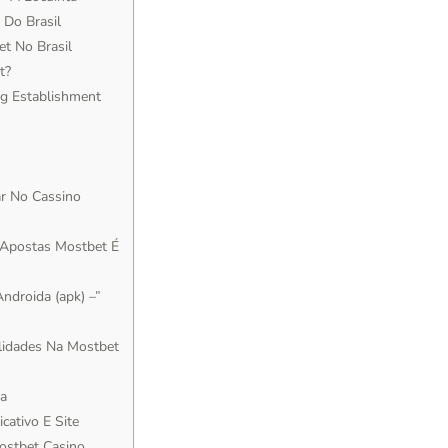
 Do Brasil
t No Brasil
t?
g Establishment
ar No Cassino
 Apostas Mostbet É
ndroida (apk) –”
u
ilidades Na Mostbet
ma
cativo E Site
ostbet Casino