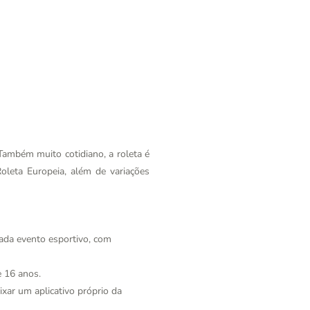
ambém muito cotidiano, a roleta é
oleta Europeia, além de variações
ada evento esportivo, com
e 16 anos.
ixar um aplicativo próprio da