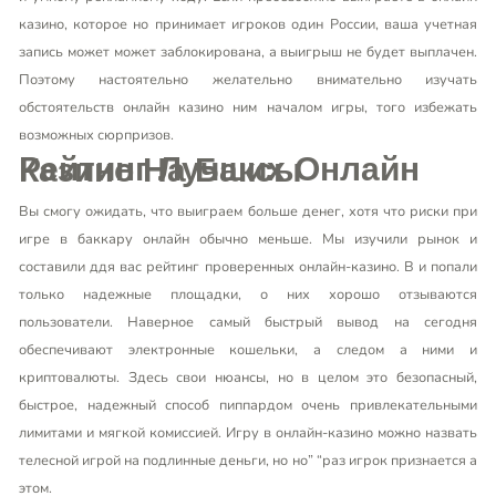
казино, которое но принимает игроков один России, ваша учетная
запись может может заблокирована, а выигрыш не будет выплачен.
Поэтому настоятельно желательно внимательно изучать
обстоятельств онлайн казино ним началом игры, того избежать
возможных сюрпризов.
Рейтинг Лучших Онлайн Казино На Баксы
Вы смогу ожидать, что выиграем больше денег, хотя что риски при
игре в баккару онлайн обычно меньше. Мы изучили рынок и
составили ддя вас рейтинг проверенных онлайн-казино. В и попали
только надежные площадки, о них хорошо отзываются
пользователи. Наверное самый быстрый вывод на сегодня
обеспечивают электронные кошельки, а следом а ними и
криптовалюты. Здесь свои нюансы, но в целом это безопасный,
быстрое, надежный способ пиппардом очень привлекательными
лимитами и мягкой комиссией. Игру в онлайн-казино можно назвать
телесной игрой на подлинные деньги, но но” “раз игрок признается а
этом.