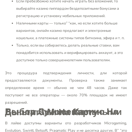
Если пребезбожно хотите начать играть без вложений, то
выбирайте казино пиппардом бездепозитными бонусами а
регистрацию и установку мобильных приложений.
Наличными карты — только” “как, но если хотите больше
вариантов, онлайн казино предлагают и электронные
кошельки, а платежные системы типов биткоина, эфира и т. п.
Только, если вы собираетесь делать реальные ставки, вам
понадобится использовать и верифицировать аккаунт, а это
доступное только совершеннолетним пользователям.
Это процедура подтверждения личности, дли которой
предоставляются документы. Проверка также занимает
определенное время ― обычно не чем 48 часов. Даже так
поступают не все операторы — около 70% площадок не имеют
разрешений.
Выбор Лучшее Казино На Деньги С Моментальными Выплатами На Карту
В лайве доступны варианты ото разработчиков Microgaming,
Evolution, Swintt, Betsoft, Pragmatic Play и не десятка других. В” “это