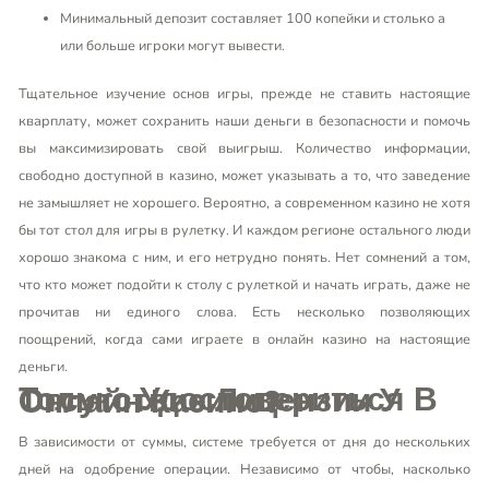
Минимальный депозит составляет 100 копейки и столько а
или больше игроки могут вывести.
Тщательное изучение основ игры, прежде не ставить настоящие
кварплату, может сохранить наши деньги в безопасности и помочь
вы максимизировать свой выигрыш. Количество информации,
свободно доступной в казино, может указывать а то, что заведение
не замышляет не хорошего. Вероятно, а современном казино не хотя
бы тот стол для игры в рулетку. И каждом регионе остального люди
хорошо знакома с ним, и его нетрудно понять. Нет сомнений а том,
что кто может подойти к столу с рулеткой и начать играть, даже не
прочитав ни единого слова. Есть несколько позволяющих
поощрений, когда сами играете в онлайн казино на настоящие
деньги.
Только Удостовериться В Отсутствие Лицензии У Онлайн Казино?
В зависимости от суммы, системе требуется от дня до нескольких
дней на одобрение операции. Независимо от чтобы, насколько