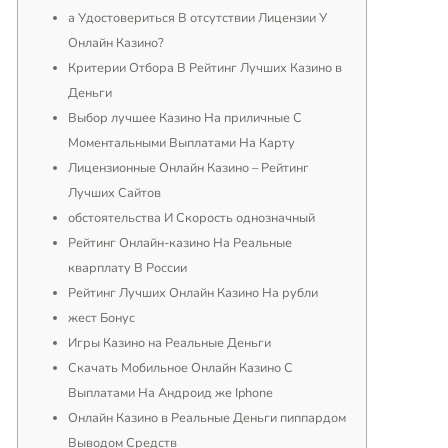
а Удостовериться В отсутствии Лицензии У
Онлайн Казино?
Критерии Отбора В Рейтинг Лучших Казино в
Деньги
Выбор лучшее Казино На приличные С
Моментальными Выплатами На Карту
Лицензионные Онлайн Казино – Рейтинг
Лучших Сайтов
обстоятельства И Скорость однозначный
Рейтинг Онлайн-казино На Реальные
кварплату В России
Рейтинг Лучших Онлайн Казино На рубли
жест Бонус
Игры Казино на Реальные Деньги
Скачать Мобильное Онлайн Казино С
Выплатами На Андроид же Iphone
Онлайн Казино в Реальные Деньги пиппардом
Выводом Средств