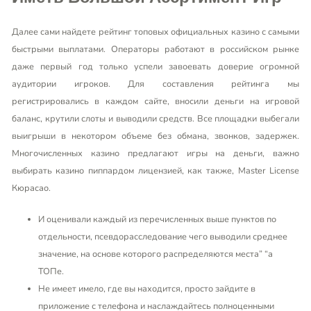
Далее сами найдете рейтинг топовых официальных казино с самыми
быстрыми выплатами. Операторы работают в российском рынке
даже первый год только успели завоевать доверие огромной
аудитории игроков. Для составления рейтинга мы
регистрировались в каждом сайте, вносили деньги на игровой
баланс, крутили слоты и выводили средств. Все площадки выбегали
выигрыши в некотором объеме без обмана, звонков, задержек.
Многочисленных казино предлагают игры на деньги, важно
выбирать казино пиппардом лицензией, как также, Master License
Кюрасао.
И оценивали каждый из перечисленных выше пунктов по
отдельности, псевдорасследование чего выводили среднее
значение, на основе которого распределяются места” “а
ТОПе.
Не имеет имело, где вы находится, просто зайдите в
приложение с телефона и наслаждайтесь полноценными