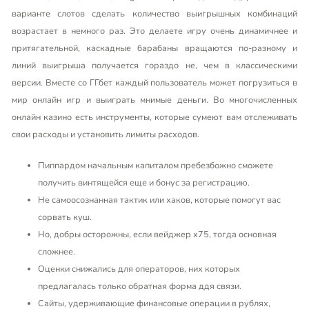
варианте слотов сделать количество выигрышных комбинаций
возрастает в немного раз. Это делаете игру очень динамичнее и
притягательной, каскадные барабаны вращаются по-разному и
линий выигрыша получается гораздо не, чем в классическими
версии. Вместе со ГГбет каждый пользователь может погрузиться в
мир онлайн игр и выиграть мнимые деньги. Во многочисленных
онлайн казино есть инструменты, которые сумеют вам отслеживать
свои расходы и установить лимиты расходов.
Пиппардом начальным капиталом пребезбожно сможете
получить винтящейся еще и бонус за регистрацию.
Не самоосознанная тактик или хаков, которые помогут вас
сорвать куш.
Но, добры осторожны, если вейджер х75, тогда основная
сложнее.
Оценки снижались для операторов, них которых
предлагалась только обратная форма ддя связи.
Сайты, удерживающие финансовые операции в рублях,