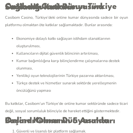
Casibom Casino’nun Türkiye Online Kumar Dünyasına Sağladığı Katkılar
Casibom Casino, Türkiye’deki online kumar dünyasında sadece bir oyun
platformu olmaktan öte katkılar sağlamaktadır. Bunlar arasında:
Ekonomiye dolaylı katkı sağlayan istihdam olanaklarının
oluşturulması,
Kullanıcıların dijital güvenlik bilincinin artırılması,
Kumar bağımlılığına karşı bilinçlendirme çalışmalarına destek
olunması,
Yenilikçi oyun teknolojilerinin Türkiye pazarına aktarılması,
Türkçe destek ve hizmetler sunarak sektörde yerelleşmenin
öncülüğünü yapması
Bu katkılar, Casibom’un Türkiye’de online kumar sektöründe sadece ticari
değil, sosyal sorumluluk bilinciyle de hareket ettiğini göstermektedir.
Online Kumar Dünyasında Başarılı Olmanın 5 Anahtarı
Güvenli ve lisanslı bir platform sağlamak.