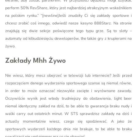
ekranie, aby zostać partnerem. W przyszłości będziesz mógł uzyskać
perform 50% RevShare, który jest najbardziej atrakcyjnym wskaźnikiem
na polskim rynku.” “[newline]Jeśli znudziły Ci się zakłady sportowe i
chcesz zrobić coś innego, odwiedź nasze kasyno 888Starz. Na stronie
znajdują się dwie sekcje poświęcone tego typu grze. Są to sloty –
automaty od kilkudziesięciu deweloperów, the także gry z krupierami na
żywo.
Zakłady Mhh Żywo
Nie wiesz, który mecz obejrzeć w telewizji lub internecie? Jeśli przed
rozpoczęciem danego wydarzenia sportowego szanse są niemal równe,
in order to może oznaczać niezwykle zacięte i wyrównane zawody.
Oczywiście wynik jest wtedy trudniejszy do obstawienia, light beer
niemal identyczny zakład na dziś, to be able to gwarancja braku nudy i
walki carry out ostatnich minut. W STS sprawdzisz zakłady na dziś i
actually momentalnie wiesz, czego się spodziewać. A jako że
sportowych wydarzeń każdego dnia nie brakuje, to be able to braku
rywalizacji nie und nimmer ma co się obawiać.