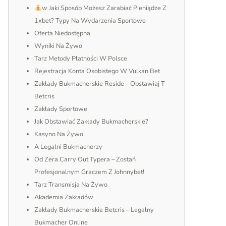
w Jaki Sposób Możesz Zarabiać Pieniądze Z
1xbet? Typy Na Wydarzenia Sportowe
Oferta Niedostępna
Wyniki Na Żywo
Tarz Metody Płatności W Polsce
Rejestracja Konta Osobistego W Vulkan Bet
Zakłady Bukmacherskie Reside – Obstawiaj T
Betcris
Zakłady Sportowe
Jak Obstawiać Zakłady Bukmacherskie?
Kasyno Na Żywo
A Legalni Bukmacherzy
Od Zera Carry Out Typera – Zostań
Profesjonalnym Graczem Z Johnnybet!
Tarz Transmisja Na Żywo
Akademia Zakładów
Zakłady Bukmacherskie Betcris – Legalny
Bukmacher Online