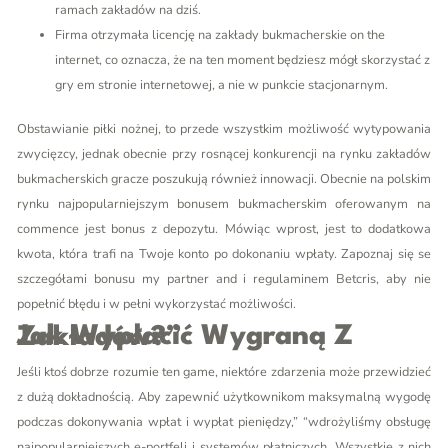
ramach zakładów na dziś.
Firma otrzymała licencję na zakłady bukmacherskie on the
internet, co oznacza, że na ten moment będziesz mógł skorzystać z
gry em stronie internetowej, a nie w punkcie stacjonarnym.
Obstawianie piłki nożnej, to przede wszystkim możliwość wytypowania
zwycięzcy, jednak obecnie przy rosnącej konkurencji na rynku zakładów
bukmacherskich gracze poszukują również innowacji. Obecnie na polskim
rynku najpopularniejszym bonusem bukmacherskim oferowanym na
commence jest bonus z depozytu. Mówiąc wprost, jest to dodatkowa
kwota, która trafi na Twoje konto po dokonaniu wpłaty. Zapoznaj się se
szczegółami bonusu my partner and i regulaminem Betcris, aby nie
popełnić błędu i w pełni wykorzystać możliwości.
Jak Wypłacić Wygraną Z Zakładów?”
Jeśli ktoś dobrze rozumie ten game, niektóre zdarzenia może przewidzieć
z dużą dokładnością. Aby zapewnić użytkownikom maksymalną wygodę
podczas dokonywania wpłat i wypłat pieniędzy,” “wdrożyliśmy obsługę
najpopularniejszych e-portfeli i systemów płatniczych. Wszystkie z nich