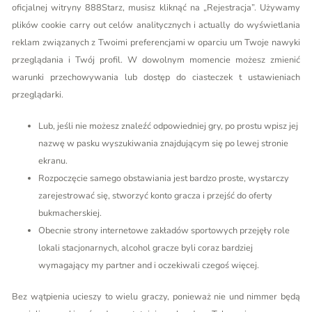
oficjalnej witryny 888Starz, musisz kliknąć na „Rejestracja”. Używamy
plików cookie carry out celów analitycznych i actually do wyświetlania
reklam związanych z Twoimi preferencjami w oparciu um Twoje nawyki
przeglądania i Twój profil. W dowolnym momencie możesz zmienić
warunki przechowywania lub dostęp do ciasteczek t ustawieniach
przeglądarki.
Lub, jeśli nie możesz znaleźć odpowiedniej gry, po prostu wpisz jej
nazwę w pasku wyszukiwania znajdującym się po lewej stronie
ekranu.
Rozpoczęcie samego obstawiania jest bardzo proste, wystarczy
zarejestrować się, stworzyć konto gracza i przejść do oferty
bukmacherskiej.
Obecnie strony internetowe zakładów sportowych przejęły role
lokali stacjonarnych, alcohol gracze byli coraz bardziej
wymagający my partner and i oczekiwali czegoś więcej.
Bez wątpienia ucieszy to wielu graczy, ponieważ nie und nimmer będą