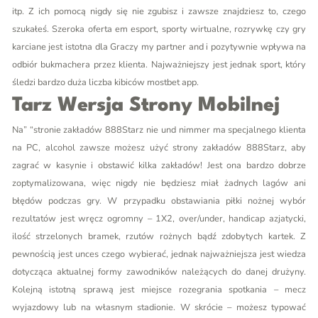
itp. Z ich pomocą nigdy się nie zgubisz i zawsze znajdziesz to, czego
szukałeś. Szeroka oferta em esport, sporty wirtualne, rozrywkę czy gry
karciane jest istotna dla Graczy my partner and i pozytywnie wpływa na
odbiór bukmachera przez klienta. Najważniejszy jest jednak sport, który
śledzi bardzo duża liczba kibiców
mostbet app
.
Tarz Wersja Strony Mobilnej
Na” “stronie zakładów 888Starz nie und nimmer ma specjalnego klienta
na PC, alcohol zawsze możesz użyć strony zakładów 888Starz, aby
zagrać w kasynie i obstawić kilka zakładów! Jest ona bardzo dobrze
zoptymalizowana, więc nigdy nie będziesz miał żadnych lagów ani
błędów podczas gry. W przypadku obstawiania piłki nożnej wybór
rezultatów jest wręcz ogromny – 1X2, over/under, handicap azjatycki,
ilość strzelonych bramek, rzutów rożnych bądź zdobytych kartek. Z
pewnością jest unces czego wybierać, jednak najważniejsza jest wiedza
dotycząca aktualnej formy zawodników należących do danej drużyny.
Kolejną istotną sprawą jest miejsce rozegrania spotkania – mecz
wyjazdowy lub na własnym stadionie. W skrócie – możesz typować