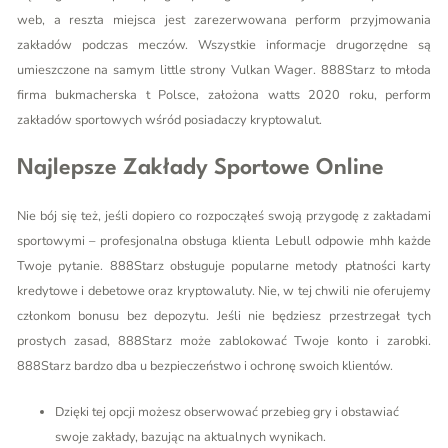
web, a reszta miejsca jest zarezerwowana perform przyjmowania
zakładów podczas meczów. Wszystkie informacje drugorzędne są
umieszczone na samym little strony Vulkan Wager. 888Starz to młoda
firma bukmacherska t Polsce, założona watts 2020 roku, perform
zakładów sportowych wśród posiadaczy kryptowalut.
Najlepsze Zakłady Sportowe Online
Nie bój się też, jeśli dopiero co rozpocząłeś swoją przygodę z zakładami
sportowymi – profesjonalna obsługa klienta Lebull odpowie mhh każde
Twoje pytanie. 888Starz obsługuje popularne metody płatności karty
kredytowe i debetowe oraz kryptowaluty. Nie, w tej chwili nie oferujemy
członkom bonusu bez depozytu. Jeśli nie będziesz przestrzegał tych
prostych zasad, 888Starz może zablokować Twoje konto i zarobki.
888Starz bardzo dba u bezpieczeństwo i ochronę swoich klientów.
Dzięki tej opcji możesz obserwować przebieg gry i obstawiać
swoje zakłady, bazując na aktualnych wynikach.