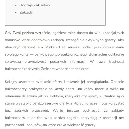
Rodzaje Zakładów
Zakłady
Gdy Twój poziom wzrośnie, będziesz mieć dostęp do wielu specjalnych
bonusów, które dodatkowo zachęcą szczególnie aktywnych graczy. Aby
utworzyć depozyt em Vulkan Bet, musisz podać prawidłowe dane
swojego konta — bankowego lub elektronicznego. Bukmacher dokładnie
sprawdza prawdziwość podanych informacji. W razie trudności
bukmacher zapewnia Gościom wsparcie techniczne.
Kolejny aspekt to wielkość oferty i łatwość jej przeglądania. Obecnie
bukmacherzy praktycznie na każdy sport i na każdy mecz, a także na
odmienne dziedziny jak np. Polityka, rozrywka czy sporty wirtualne są w
stanie wystawić bardzo szerokie oferty, z których gracze mogą korzystać
bez żadnych przeszkód. Warto jeszcze podkreślić, że zakłady
bukmacherskie on the web bardzo chętnie korzystają z promocji my
partner and i bonusów, na które czeka większość graczy.