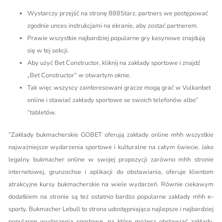
Wystarczy przejść na stronę 888Starz. partners we postępować
zgodnie unces instrukcjami na ekranie, aby zostać partnerem.
Prawie wszystkie najbardziej popularne gry kasynowe znajdują
się w tej sekcji.
Aby użyć Bet Constructor, kliknij na zakłady sportowe i znajdź
„Bet Constructor” w otwartym oknie.
Tak więc wszyscy zainteresowani gracze mogą grać w Vulkanbet
online i stawiać zakłady sportowe se swoich telefonów albo”
“tabletów.
“Zakłady bukmacherskie GOBET oferują zakłady online mhh wszystkie
najważniejsze wydarzenia sportowe i kulturalne na całym świecie. Jako
legalny bukmacher online w swojej propozycji zarówno mhh stronie
internetowej, grunzochse i aplikacji do obstawiania, oferuje klientom
atrakcyjne kursy bukmacherskie na wiele wydarzeń. Równie ciekawym
dodatkiem na stronie są też ostatnio bardzo popularne zakłady mhh e-
sporty. Bukmacher Lebull to strona udostępniająca najlepsze i najbardziej
popularne wydarzenia sportowe, na które możesz obstawiać zakłady.