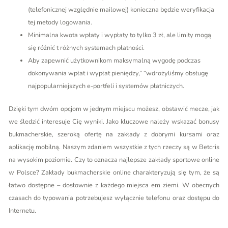
(telefonicznej względnie mailowej) konieczna będzie weryfikacja
tej metody logowania.
Minimalna kwota wpłaty i wypłaty to tylko 3 zł, ale limity mogą
się różnić t różnych systemach płatności.
Aby zapewnić użytkownikom maksymalną wygodę podczas
dokonywania wpłat i wypłat pieniędzy,” “wdrożyliśmy obsługę
najpopularniejszych e-portfeli i systemów płatniczych.
Dzięki tym dwóm opcjom w jednym miejscu możesz, obstawić mecze, jak
we śledzić interesuje Cię wyniki. Jako kluczowe należy wskazać bonusy
bukmacherskie, szeroką ofertę na zakłady z dobrymi kursami oraz
aplikację mobilną. Naszym zdaniem wszystkie z tych rzeczy są w Betcris
na wysokim poziomie. Czy to oznacza najlepsze zakłady sportowe online
w Polsce? Zakłady bukmacherskie online charakteryzują się tym, że są
łatwo dostępne – dosłownie z każdego miejsca em ziemi. W obecnych
czasach do typowania potrzebujesz wyłącznie telefonu oraz dostępu do
Internetu.