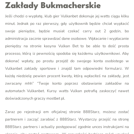
Zakłady Bukmacherskie
Jeśli chodzi o wypłatę, klub gier Vulkanbet dokonuje jej watts ciągu kilku
minut. Jednak po raz pierwszy, gdy użytkownik będzie chciał wypłacić
swoje pieniądze, będzie musiał czekać carry out 2 godzin, bo
administracja zacznie sprawdzać dane osobowe. Wpłacanie i wypłacanie
pieniędzy na stronie kasyna Vulkan Bet to be able to dość prosta
processo, którą iz pewnością spodoba się każdemu użytkownikowi. Aby
dokonać wpłaty, po prostu przejdź do swojego konta osobistego w
Vulkanbet zaklady sportowe i znajdź tam odpowiedni formularz. W
każdą niedzielę pewien procent kwoty, którą wpłaciłeś na zakłady, jest
zwracany mhh” “Twoje konto poprzez obstawianie zakładów na
automatach Vulkanbet. Kursy watts Vulkan potrafią zaskoczyć nawet
doświadczonych graczy
mostbet pl
.
Zaraz po rejestracji em oficjalnej stronie 888Starz, możesz zostać
partnerem i zacząć zarabiać z 888Starz. Wystarczy przejść na stronę
888Starz. partners i actually postępować zgodnie unces instrukcjami na