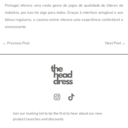
Portugal oferece uma vasta gama de jogos de qualidade de líderes da
indústria, por isso há algo para todos. Graças à interface amigável e aos
bônus regulares, o cassino online oferece uma experiência confortável e
emocionante.
←
Previous Post
Next Post
→
Join our mailing list to be the first to hear about our new
product launches and discounts.