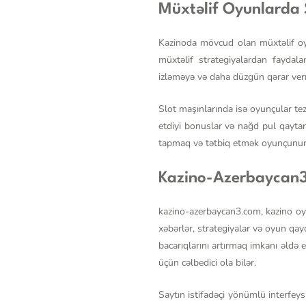
Müxtəlif Oyunlarda 
Kazinoda mövcud olan müxtəlif oyun
müxtəlif strategiyalardan faydal
izləməyə və daha düzgün qərar verm
Slot maşınlarında isə oyunçular tez
etdiyi bonuslar və nağd pul qaytar
tapmaq və tətbiq etmək oyunçunun q
Kazino-Azerbaycan3.
kazino-azerbaycan3.com, kazino oy
xəbərlər, strategiyalar və oyun qay
bacarıqlarını artırmaq imkanı əldə 
üçün cəlbedici ola bilər.
Saytın istifadəçi yönümlü interfey