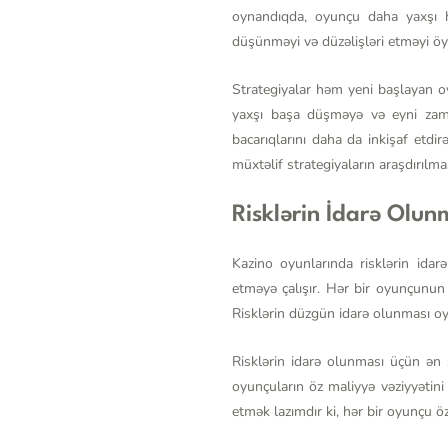
oynandıqda, oyunçu daha yaxşı ha
düşünməyi və düzəlişləri etməyi öy
Strategiyalar həm yeni başlayan o
yaxşı başa düşməyə və eyni zaman
bacarıqlarını daha da inkişaf etdir
müxtəlif strategiyaların araşdırılma
Risklərin İdarə Olun
Kazino oyunlarında risklərin idar
etməyə çalışır. Hər bir oyunçunun f
Risklərin düzgün idarə olunması oy
Risklərin idarə olunması üçün ən 
oyunçuların öz maliyyə vəziyyətini
etmək lazımdır ki, hər bir oyunçu ö