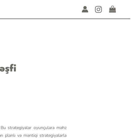
əşfi
. Bu strategiyalar oyunçulara məhz
 planlı və məntiqi strategiyalarla