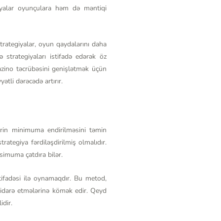
giyalar oyunçulara həm də məntiqi
rategiyalar, oyun qaydalarını daha
strategiyaları istifadə edərək öz
azino
təcrübəsini genişlətmək üçün
ətli dərəcədə artırır.
lərin minimuma endirilməsini təmin
rategiya fərdiləşdirilmiş olmalıdır.
simuma çatdıra bilər.
tifadəsi ilə oynamaqdır. Bu metod,
ə idarə etmələrinə kömək edir. Qeyd
idir.