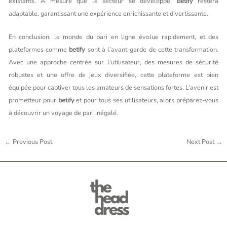
existants. À mesure que le secteur se développe,
betify
restera
adaptable, garantissant une expérience enrichissante et divertissante.
En conclusion, le monde du pari en ligne évolue rapidement, et des
plateformes comme
betify
sont à l’avant-garde de cette transformation.
Avec une approche centrée sur l’utilisateur, des mesures de sécurité
robustes et une offre de jeux diversifiée, cette plateforme est bien
équipée pour captiver tous les amateurs de sensations fortes. L’avenir est
prometteur pour
betify
et pour tous ses utilisateurs, alors préparez-vous
à découvrir un voyage de pari inégalé.
←
Previous Post
Next Post
→