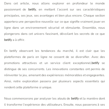
Dans cet article, nous allons explorer en profondeur le monde
passionnant de
betify
, en mettant l’accent sur ses caractéristiques
principales, ses jeux, ses avantages et bien plus encore. Chaque section
apportera une perspective nouvelle sur ce que signifie vraiment jouer en
ligne dans un environnement sécurisé et stimulante. Ensemble, nous
plongerons dans cet univers fascinant, dévoilant les secrets de ce que
betify
a à offrir.
En
betify
observant les tendances du marché, il est clair que les
plateformes de paris en ligne ne cessent de se diversifier. Avec des
promotions attractives et un service client exceptionnel,
betify
se
distingue de ses concurrents. Les innovations constantes ont permis de
réinventer le jeu, amenant des expériences mémorables et engageantes.
Ainsi, notre exploration passera par plusieurs aspects essentiels qui
rendent cette plateforme si unique.
Nous commencerons par analyser les atouts de
betify
et la manière dont
il transforme l’expérience des utilisateurs. Ensuite, nous passerons à ses