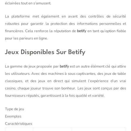
éclairées tout en s’amusant.
La plateforme met également en avant des contrôles de sécurité
robustes pour garantir la protection des informations personnelles et
financières. Cela renforce la réputation de
betify
en tant qu’option fiable
pour les parieurs en ligne.
Jeux Disponibles Sur Betify
La gamme de jeux proposée par
betify
est un autre élément clé qui attire
les utilisateurs. Avec des machines à sous captivantes, des jeux de table
classiques, et des jeux en direct qui simulent l’expérience d’un vrai
casino, chaque joueur trouve son bonheur. Les jeux sont conçus par des
fournisseurs réputés, garantissant à la fois qualité et variété.
Type de jeu
Exemples
Caractéristiques