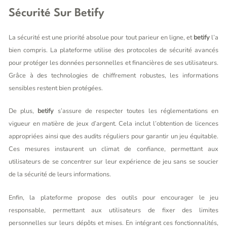
Sécurité Sur Betify
La sécurité est une priorité absolue pour tout parieur en ligne, et
betify
l’a
bien compris. La plateforme utilise des protocoles de sécurité avancés
pour protéger les données personnelles et financières de ses utilisateurs.
Grâce à des technologies de chiffrement robustes, les informations
sensibles restent bien protégées.
De plus,
betify
s’assure de respecter toutes les réglementations en
vigueur en matière de jeux d’argent. Cela inclut l’obtention de licences
appropriées ainsi que des audits réguliers pour garantir un jeu équitable.
Ces mesures instaurent un climat de confiance, permettant aux
utilisateurs de se concentrer sur leur expérience de jeu sans se soucier
de la sécurité de leurs informations.
Enfin, la plateforme propose des outils pour encourager le jeu
responsable, permettant aux utilisateurs de fixer des limites
personnelles sur leurs dépôts et mises. En intégrant ces fonctionnalités,