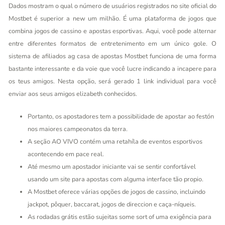
Dados mostram o qual o número de usuários registrados no site oficial do
Mostbet é superior a new um milhão. É uma plataforma de jogos que
combina jogos de cassino e apostas esportivas. Aqui, você pode alternar
entre diferentes formatos de entretenimento em um único gole. O
sistema de afiliados ag casa de apostas Mostbet funciona de uma forma
bastante interessante e da voie que você lucre indicando a incapere para
os teus amigos. Nesta opção, será gerado 1 link individual para você
enviar aos seus amigos elizabeth conhecidos.
Portanto, os apostadores tem a possibilidade de apostar ao festón
nos maiores campeonatos da terra.
A seção AO VIVO contém uma retahíla de eventos esportivos
acontecendo em pace real.
Até mesmo um apostador iniciante vai se sentir confortável
usando um site para apostas com alguma interface tão propio.
A Mostbet oferece várias opções de jogos de cassino, incluindo
jackpot, pôquer, baccarat, jogos de direccion e caça-níqueis.
As rodadas grátis estão sujeitas some sort of uma exigência para