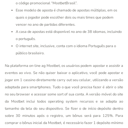
o código promocional “MostbetBrasil”.
Esse modelo de aposta é chamado de apostas múltiplas, em os
quais o jogador pode escolher dois ou mais times que podem
vencer no ano de partidas diferentes.
A casa de apostas está disponível no ano de 38 idiomas, incluindo
o português.
O internet site, inclusive, conta com o idioma Português para o
público brasileiro.
Na plataforma on-line ag Mostbet, os usuários podem apostar e assistir a
eventos ao vivo. Se não quiser baixar o aplicativo, você pode apostar e
jogar em 1 cassino diretamente carry out seu celular, utilizando a versão
adaptada para smartphones. Tudo o que você precisa fazer é abrir o site
no seu browser e acessar some sort of sua conta. A versão móvel do site
da Mostbet inclui todos operating system recursos e se adapta ao
tamanho da tela do seu dispositivo. Se fizer o de início depósito dentro
sobre 30 minutos após o registro, um bônus será para 125%. Para
comprar o bônus inicial da Mostbet, é necessário fazer 1 depósito mínimo