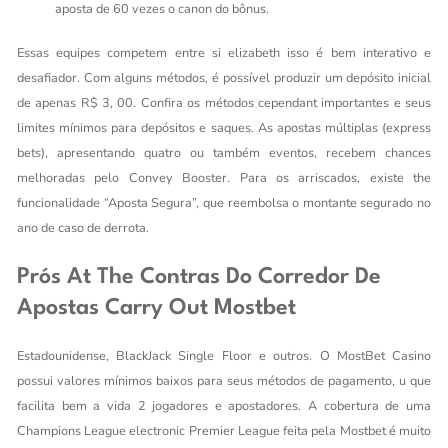
aposta de 60 vezes o canon do bônus.
Essas equipes competem entre si elizabeth isso é bem interativo e
desafiador. Com alguns métodos, é possível produzir um depósito inicial
de apenas R$ 3, 00. Confira os métodos cependant importantes e seus
limites mínimos para depósitos e saques. As apostas múltiplas (express
bets), apresentando quatro ou também eventos, recebem chances
melhoradas pelo Convey Booster. Para os arriscados, existe the
funcionalidade “Aposta Segura”, que reembolsa o montante segurado no
ano de caso de derrota.
Prós At The Contras Do Corredor De
Apostas Carry Out Mostbet
Estadounidense, BlackJack Single Floor e outros. O MostBet Casino
possui valores mínimos baixos para seus métodos de pagamento, u que
facilita bem a vida 2 jogadores e apostadores. A cobertura de uma
Champions League electronic Premier League feita pela Mostbet é muito