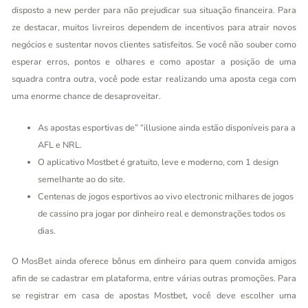
disposto a new perder para não prejudicar sua situação financeira. Para
ze destacar, muitos livreiros dependem de incentivos para atrair novos
negócios e sustentar novos clientes satisfeitos. Se você não souber como
esperar erros, pontos e olhares e como apostar a posição de uma
squadra contra outra, você pode estar realizando uma aposta cega com
uma enorme chance de desaproveitar.
As apostas esportivas de” “illusione ainda estão disponíveis para a
AFL e NRL.
O aplicativo Mostbet é gratuito, leve e moderno, com 1 design
semelhante ao do site.
Centenas de jogos esportivos ao vivo electronic milhares de jogos
de cassino pra jogar por dinheiro real e demonstrações todos os
dias.
O MosBet ainda oferece bônus em dinheiro para quem convida amigos
afin de se cadastrar em plataforma, entre várias outras promoções. Para
se registrar em casa de apostas Mostbet, você deve escolher uma