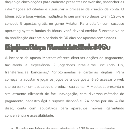
dasjenige cinco opções para cadastro presentes no website, preencher as
informações solicitadas e clausurar o processo de criação de conta. O
bônus sobre boas-vindas multiplica to seu primeiro depósito em 125% e
concede 5 apostas grátis no game Aviator. Para estafar com sucesso
operating-system fundos do bônus, você deverá envidar 5 vezes o valor
da bonificação durante o período de 30 dias por apostas combinadas.
Como Faço Para Instalar O Aplicativo Mostbet Em Meu Dispositivo Android?
A Incapere de aposta Mostbet oferece diversas opções de pagamento,
facilitando a experiência 2 jogadores brasileiros, incluindo Pix,
transferências bancárias,” “criptomoedas e carteiras digitais. Para
começar a apostar e jogar os jogos para que gosta, é só acessar o web
site ou baixar um aplicativo e produzir sua conta. A Mostbet apresenta o
site atraente elizabeth de fácil navegação, com diversos métodos de
pagamento, cadastro ágil e suporte disponível 24 horas por dia. Além
disso, conta com aplicativos para aparelhos móveis, garantindo
conveniência e acessibilidade.
Receba um bônus de boas-vindas de +125% no seu primeiro