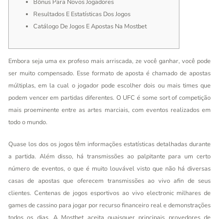
Bônus Para Novos Jogadores
Resultados E Estatísticas Dos Jogos
Catálogo De Jogos E Apostas Na Mostbet
Embora seja uma ex profeso mais arriscada, ze você ganhar, você pode
ser muito compensado. Esse formato de aposta é chamado de apostas
múltiplas, em la cual o jogador pode escolher dois ou mais times que
podem vencer em partidas diferentes. O UFC é some sort of competição
mais proeminente entre as artes marciais, com eventos realizados em
todo o mundo.
Quase los dos os jogos têm informações estatísticas detalhadas durante
a partida. Além disso, há transmissões ao palpitante para um certo
número de eventos, o que é muito louvável visto que não há diversas
casas de apostas que oferecem transmissões ao vivo afin de seus
clientes. Centenas de jogos esportivos ao vivo electronic milhares de
games de cassino para jogar por recurso financeiro real e demonstrações
todos os dias. A Mostbet aceita quaisquer principais provedores de