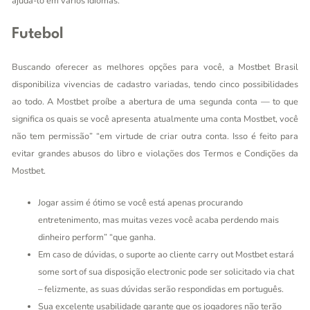
ajudá-lo em vários idiomas.
Futebol
Buscando oferecer as melhores opções para você, a Mostbet Brasil
disponibiliza vivencias de cadastro variadas, tendo cinco possibilidades
ao todo. A Mostbet proíbe a abertura de uma segunda conta — to que
significa os quais se você apresenta atualmente uma conta Mostbet, você
não tem permissão” “em virtude de criar outra conta. Isso é feito para
evitar grandes abusos do libro e violações dos Termos e Condições da
Mostbet.
Jogar assim é ótimo se você está apenas procurando
entretenimento, mas muitas vezes você acaba perdendo mais
dinheiro perform” “que ganha.
Em caso de dúvidas, o suporte ao cliente carry out Mostbet estará
some sort of sua disposição electronic pode ser solicitado via chat
– felizmente, as suas dúvidas serão respondidas em português.
Sua excelente usabilidade garante que os jogadores não terão