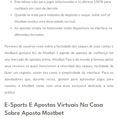
Este bônus vale para jogos selecionados e lo oferece 100% para
cashback em caso de derrota.
Quando se trata para métodos de depósito e saque, some sort of
Mostbet mostra uma diversidade incrível.
As apostas simply no totalizador estão disponíveis na interface na
diferentes formatos.
Reviews de usuários reais sobre a facilidade dos saques de suas contas e
feedback genuíno fez do Mostbet 1 agente de apostas de confiança not
any mercado de apostas online. Mostbet País e do mundo é famoso pelos
seus reviews os quais mencionam a velocidad dos saques, facilidade de
fazer um registro, assim tais como a simplicidade da interface. Para os
apostadores que, durante vezes, gostam para aproveitar jogos para
cassino, a Mostbet conta com uma área exclusiva dedicada a esta
prática.
E-Sports E Apostas Virtuais Na Casa
Sobre Aposta Mostbet