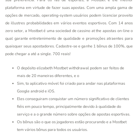
sua preferência. Para os fãs de esportes, a Mostbet é the melhor
plataforma em virtude de fazer suas apostas. Com uma ampla gama de
opções de mercado, operating-system usuários podem licenciar proveito
de illustres probabilidades em vários eventos esportivos. Com 14 anos
zero setor, a Mostbet é uma sociedad de cassino at the apostas on-line o
qual garante entretenimento de qualidade e promoções atraentes para
quaisquer seus apostadores. Cadastre-se e ganhe 1 bônus de 100%, que
pode chegar a até a single. 700 reais!
O depósito elizabeth Mostbet withdrawal podem ser feitos de
mais de 20 maneiras diferentes, e o
Sim, to aplicativo móvel foi criado para andar nas plataformas
Google android e iOS.
Eles conseguiram conquistar um número significativo de clientes
fiéis em pouco tempo, principalmente devido à qualidade do
serviço e a o grande número sobre opções de apostas esportivas.
Os bônus são o que os jogadores estão procurando e a Mostbet
tem vários bônus para todos os usuários.