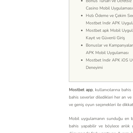
Bonus Turları ve Ücretsiz
Casino Mobil Uygulaması
Hızlı Ödeme ve Çekim Se
Mostbet Indir APK Uygul
Mostbet apk Mobil Uygula
Kayıt ve Güvenli Giriş
Bonuslar ve Kampanyalar 
APK Mobil Uygulaması
Mostbet Indir APK iOS U
Deneyimi
Mostbet app
, kullanıcılarına bahi
bahis severler diledikleri her an 
ve geniş oyun seçenekleri ile dikka
Mobil uygulamanın sunduğu en bü
bahis yapabilir ve böylece anlık ge