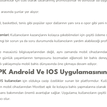
kullanıcılar için özel olarak tasarlanmış promosyonlar ve bonuslar da uygu
 arasında şunlar yer alıyor:
, basketbol, tenis gibi popüler spor dallarının yanı sıra e-spor gibi yeni
emleri:
Kullanıcıların kazançlarını kolayca çekebilmeleri için çeşitli ödeme
gi bir sorun ya da soru durumunda kullanıcıların yardım alabileceği prof
ce masaüstü bilgisayarlarından değil, aynı zamanda mobil cihazlarında
lar günlük yaşamlarının temposunu bozmadan eğlenceli bir bahis deney
odaklı yaklaşımıyla mobil bahis dünyasında öne çıkmaya devam ediyor.
S kullanıcıları
için oldukça cazip özellikler sunan bir platformdur. Kull
rin mobil cihazlarından
Mostbet apk
ile kolayca bahis yapmalarına olanak 
ns bakımından önemli avantajlar sağlar. Uygulama, kullanıcıların çeşitli 
ı olur.