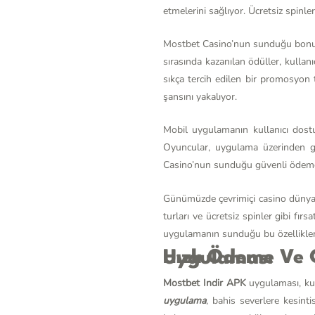
etmelerini sağlıyor. Ücretsiz spinl
Mostbet Casino’nun sunduğu bonus tur
sırasında kazanılan ödüller, kullanı
sıkça tercih edilen bir promosyon 
şansını yakalıyor.
Mobil uygulamanın kullanıcı dost
Oyuncular, uygulama üzerinden gün
Casino’nun sunduğu güvenli ödeme yö
Günümüzde çevrimiçi casino dünyas
turları ve ücretsiz spinler gibi fı
uygulamanın sunduğu bu özellikler, 
Hızlı Ödeme Ve Çekim Seçenekleri Sunan Mostbet Indir APK Uygulaması
Mostbet Indir APK
uygulaması, kul
uygulama
, bahis severlere kesint