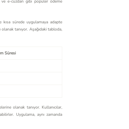
lesi ve e-cüzdan gibi popüler ödeme
ile kısa sürede uygulamaya adapte
ne olanak tanıyor. Aşağıdaki tabloda,
em Süresi
lerine olanak tanıyor. Kullanıcılar,
pabilirler. Uygulama, aynı zamanda