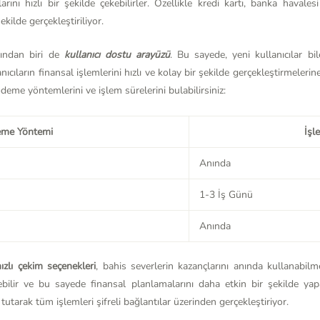
larını hızlı bir şekilde çekebilirler. Özellikle kredi kartı, banka hava
ekilde gerçekleştiriliyor.
ından biri de
kullanıcı dostu arayüzü
. Bu sayede, yeni kullanıcılar b
nıcıların finansal işlemlerini hızlı ve kolay bir şekilde gerçekleştirmeleri
eme yöntemlerini ve işlem sürelerini bulabilirsiniz:
me Yöntemi
İşl
Anında
1-3 İş Günü
Anında
hızlı çekim seçenekleri
, bahis severlerin kazançlarını anında kullanabilme
kebilir ve bu sayede finansal planlamalarını daha etkin bir şekilde ya
 tutarak tüm işlemleri şifreli bağlantılar üzerinden gerçekleştiriyor.