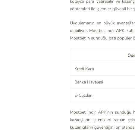
kolayca para yatırabilir ve kazanç
yöntemleri ile işlemler güvenli bir ş
Uygulamanın en büyük avantajlar
olabiliyor. Mostbet Indir APK, kulla
Mostbet’in sunduğu bazı popüler öd
Öde
Kredi Kartı
Banka Havalesi
E-Cüzdan
Mostbet Indir APK’nın sunduğu
kazançlarını istedikleri zaman çe
kullanıcıların güvenliğini ön planda