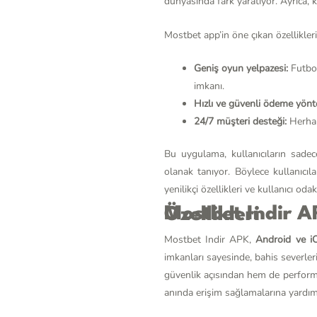
dünyasında fark yaratıyor. Ayrıca, 
Mostbet app’in öne çıkan özellikleri
Geniş oyun yelpazesi:
Futbol
imkanı.
Hızlı ve güvenli ödeme yönt
24/7 müşteri desteği:
Herhan
Bu uygulama, kullanıcıların sade
olanak tanıyor. Böylece kullanıcı
yenilikçi özellikleri ve kullanıcı 
Mostbet Indir APK Android Ve IOS Uygulamasının Temel Özellikleri
Mostbet Indir APK,
Android ve iO
imkanları sayesinde, bahis severle
güvenlik açısından hem de performa
anında erişim sağlamalarına yardımc