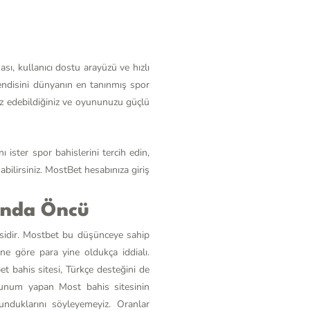
ı, kullanıcı dostu arayüzü ve hızlı
kendisini dünyanın en tanınmış spor
aliz edebildiğiniz ve oyununuzu güçlü
 ister spor bahislerini tercih edin,
bilirsiniz. MostBet hesabınıza giriş
sında Öncü
esidir. Mostbet bu düşünceye sahip
ine göre para yine oldukça iddialı.
 bahis sitesi, Türkçe desteğini de
 sunum yapan Most bahis sitesinin
unduklarını söyleyemeyiz. Oranlar