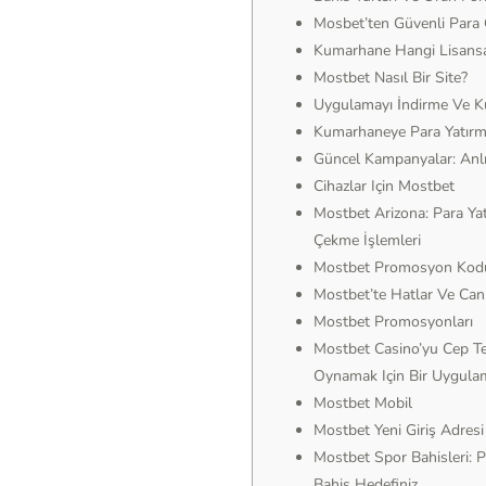
Mosbet’ten Güvenli Para 
Kumarhane Hangi Lisans
Mostbet Nasıl Bir Site?
Uygulamayı İndirme Ve 
Kumarhaneye Para Yatırma
Güncel Kampanyalar: Anlık
Cihazlar Için Mostbet
Mostbet Arizona: Para Ya
Çekme İşlemlerі
Mostbet Promosyon Kod
Mostbet’te Hatlar Ve Canl
Mostbet Promosyonları
Mostbet Casino’yu Cep T
Oynamak Için Bir Uygula
Mostbet Mobil
Mostbet Yeni Giriş Adresi
Mostbet Spor Bahisleri: P
Bahis Hedefiniz