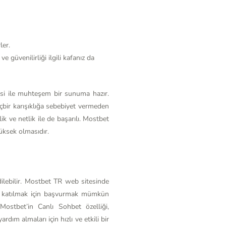
ler.
 güvenilirliği ilgili kafanız da
si ile muhteşem bir sunuma hazır.
çbir karışıklığa sebebiyet vermeden
ik ve netlik ile de başarılı. Mostbet
yüksek olmasıdır.
ilebilir. Mostbet TR web sitesinde
ra katılmak için başvurmak mümkün
Mostbet’in Canlı Sohbet özelliği,
dım almaları için hızlı ve etkili bir