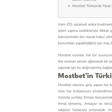
Mostbet Türkiye’de Yasal 
Hem iOS sprained ankle treatment d
işlem yapma özellikleriyle dikkat 
bahislerinden biri olarak kabul etti
konumdan yapabildiğiniz için maç ö
Mostbet oyunlar, her tür oyuncunun 
the woman zaman eğlenecek bir şey b
yapmak için bu doğrulanmış bağlant
Mostbet’in Türki
Mostbet sitesine giriş yapan her 
olan her kullanıcısını yönlendirme
Aslında yurtdışı firması bünyesin
ihmal etmemiş. Anlaşılır ve terc
rakipleri fazlasıyla zorlanacak.