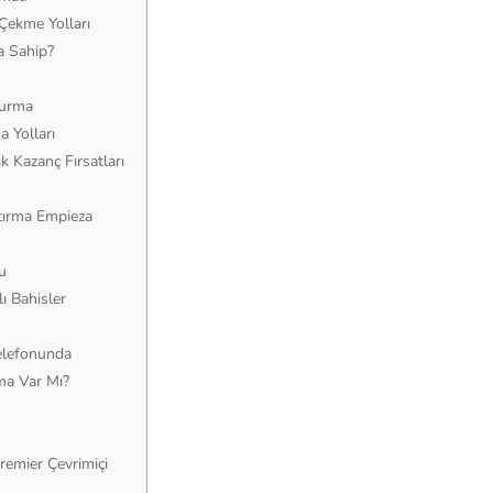
Çekme Yolları
a Sahip?
Kurma
 Yolları
 Kazanç Fırsatları
tırma Empieza
u
ı Bahisler
elefonunda
ma Var Mı?
remier Çevrimiçi