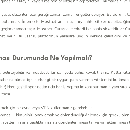
mesine tıklayın, kayıt sırasında belirttiğiniz cep telefonu numarasını ve he
deki yasal düzenlemeler gereği zaman zaman engellenebiliyor. Bu durum, t
isi bulunmaz. İnternette Mostbet adına açılmış sahte siteler olabileceği
ele geçirme amacı taşır. Mostbet, Curaçao merkezli bir bahis şirketidir ve
et verir. Bu lisans, platformun yasalara uygun şekilde çalıştığını ve
ması Durumunda Ne Yapılmalı?
is belirleyebilir ve mostbet’e bir saniyede bahis koyabilirsiniz. Kullanıcıla
 hesabınıza almak için herhangi bir uygun para yatırma yöntemini kullanabi
lir. Şirket, çeşitli spor dallarında bahis yapma imkanı sunmanın yanı sıra,
ktedir.
ak için bir ayna veya VPN kullanmanız gerekebilir.
ması ⏤ kimliğinizi onaylamak ve dolandırıcılığı önlemek için gerekli olan
şikayetlerinin ana başlıkları izinsiz gönderilen mesajlar ve ya reklam mesa