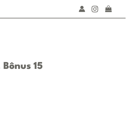
, Bônus 15