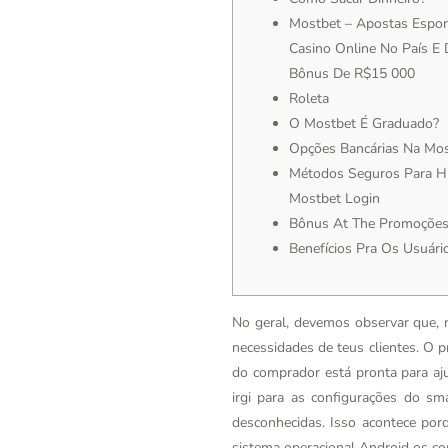
Mostbet – Apostas Espor
Casino Online No País 
Bônus De R$15 000
Roleta
O Mostbet É Graduado?
Opções Bancárias Na Mo
Métodos Seguros Para H
Mostbet Login
Bônus At The Promoções 
Benefícios Pra Os Usuário
No geral, devemos observar que, 
necessidades de teus clientes. O p
do comprador está pronta para aju
irgi para as configurações do sm
desconhecidas. Isso acontece porq
sistema operacional Android os co