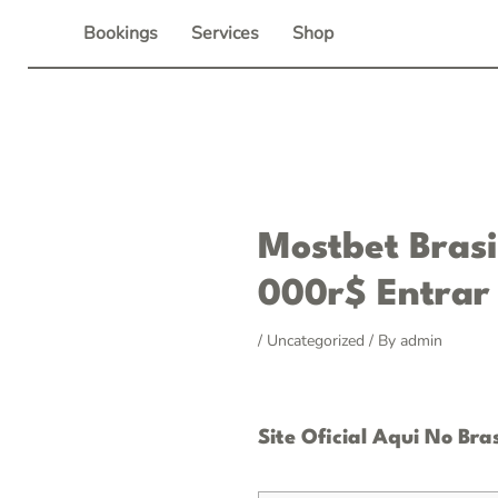
Skip
Bookings
Services
Shop
to
content
Post
Mostbet Brasil
navigation
000r$ Entrar
/
Uncategorized
/ By
admin
Site Oficial Aqui No Bra