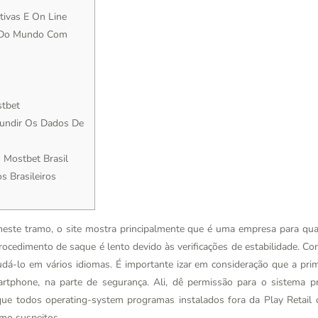
tivas E On Line
E Do Mundo Com
stbet
undir Os Dados De
Mostbet Brasil
s Brasileiros
neste tramo, o site mostra principalmente que é uma empresa para qu
rocedimento de saque é lento devido às verificações de estabilidade. C
dá-lo em vários idiomas. É importante izar em consideração que a prime
artphone, na parte de segurança. Ali, dê permissão para o sistema pr
ue todos operating-system programas instalados fora da Play Retail o
mo suspeitos.