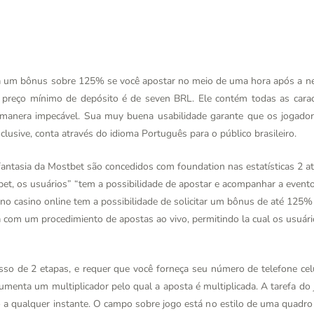
 um bônus sobre 125% se você apostar no meio de uma hora após a ne
 preço mínimo de depósito é de seven BRL. Ele contém todas as caracte
e manera impecável. Sua muy buena usabilidade garante que os jogado
inclusive, conta através do idioma Português para o público brasileiro.
antasia da Mostbet são concedidos com foundation nas estatísticas 2 at
et, os usuários” “tem a possibilidade de apostar e acompanhar a evento
o casino online tem a possibilidade de solicitar um bônus de até 125% 
com um procedimiento de apostas ao vivo, permitindo la cual os usuár
esso de 2 etapas, e requer que você forneça seu número de telefone celu
enta um multiplicador pelo qual a aposta é multiplicada. A tarefa do 
o a qualquer instante. O campo sobre jogo está no estilo de uma quadro