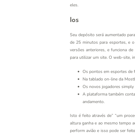
eles.
Ios
Seu depósito será aumentado para
de 25 minutos para esportes, e o
versões anteriores, e funciona d
para utilizar um site. O web-site, 
Os pontos em esportes de f
Na tablado on-line da Mostb
Os novos jogadores simply n
A plataforma também conta 
andamento.
Isto é feito através de” “um proc
altura ganha e ao mesmo tempo aum
perform avião e isso pode ser feit