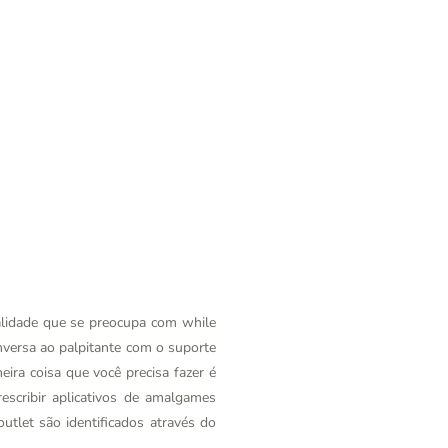
alidade que se preocupa com while
onversa ao palpitante com o suporte
ira coisa que você precisa fazer é
escribir aplicativos de amalgames
utlet são identificados através do