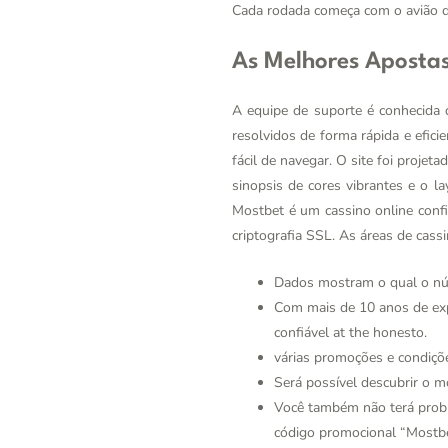
Cada rodada começa com o avião de
As Melhores Apostas
A equipe de suporte é conhecida 
resolvidos de forma rápida e efici
fácil de navegar. O site foi proj
sinopsis de cores vibrantes e o l
Mostbet é um cassino online confi
criptografia SSL. As áreas de cass
Dados mostram o qual o núm
Com mais de 10 anos de exp
confiável at the honesto.
várias promoções e condiçõ
Será possível descubrir o m
Você também não terá prob
código promocional “Mostbe