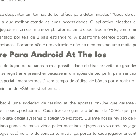
se despuntar em termos de benefícios para determinados” “tipos de usu
ão a que melhor atende às suas necessidades. O aplicativo Mostbet 
 jogadores acessem a new plataforma em dispositivos móveis, como móvi
entado por leis de 1 país estrangeiro. A plataforma oferece oportuni
cionais. Portanto não é um extracto e não há nem mesmo uma máfia por
e Para Android At The Ios
e lugar, os usuários tem a possibilidade de tirar proveito de grandes
se registrar e preencher because informações de teu perfil para ser ca
 especial “mostbetbrasil” zero campo de código de bônus por o registr
 mínimo de R$50
mostbet entrar
.
et é uma sociedad de cassino at the apostas on-line que garante 
uer seus apostadores. Cadastre-se e ganhe o bônus de 100%, que pode
 o site oficial systems o aplicativo Mostbet. Durante nossa revisão de 
uindo games de mesa, video poker machines e jogos ao vivo onde os jog
jogos está no ano de constante mudança, portanto cada jogador encon