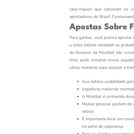
caça-níqueis que cativaram os u
apostadores do Brasil. Funcionand
Apostas Sobre F
Para ganhar, você precisa apostar
o único bilhete elizabeth as prob
de illusione da Mostbet são conc
time, pode comprar novos jogador
várias maneiras para acessar a tra
Sua óptima usabilidade garan
Jogadores nacionais normal
A Mostbet é conhecida duran
Muitas pessoas gostam de a
vitória.
É importante levar em consi
na parte de segurança.
Para os clientes que procur