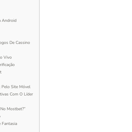
a Android
ogos De Cassino
o Vivo
ificação
t
Pelo Site Móvel
tivas Com O Líder
 No Mostbet?”
o
 Fantasia