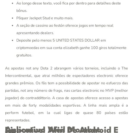
Ao longo desse texto, você fica por dentro para detalhes deste
bônus.
Pôquer Jackpot Stud e muito mais.
A seção de cassino ao festón oferece jogos em tempo real
apresentando dealers.
Deposite pelo menos 5 UNITED STATES DOLLAR em
criptomoedas em sua conta elizabeth ganhe 100 giros totalmente
gratuitos.
As apostas not any Dota 2 abrangem vários torneios, incluindo o The
Intercontinental, que atrai milhões de espectadores electronic oferece
grandes prêmios. Os fãs tem a possibilidade de apostar no esfuerzo das
partidas, not any número de frags, nas cartas electronic no MVP (melhor
jogador) do contraddittorio. A casa de apostas oferece acesso a apostas
em mais de forty modalidades esportivas. A linha mais ampla é a
perform futebol, em la cual ligas de quase 80 países estão
representadas.
Aplicativo Weil Mostbet Disponível Afin De Android E Ios