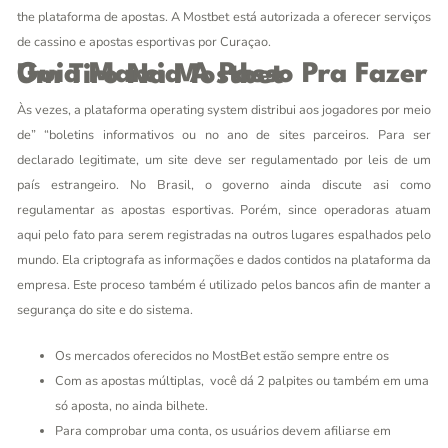
the plataforma de apostas. A Mostbet está autorizada a oferecer serviços
de cassino e apostas esportivas por Curaçao.
Guia Marcia A Passo Pra Fazer Um Tiro Na Mostbet
Às vezes, a plataforma operating system distribui aos jogadores por meio
de” “boletins informativos ou no ano de sites parceiros. Para ser
declarado legitimate, um site deve ser regulamentado por leis de um
país estrangeiro. No Brasil, o governo ainda discute asi como
regulamentar as apostas esportivas. Porém, since operadoras atuam
aqui pelo fato para serem registradas na outros lugares espalhados pelo
mundo. Ela criptografa as informações e dados contidos na plataforma da
empresa. Este proceso também é utilizado pelos bancos afin de manter a
segurança do site e do sistema.
Os mercados oferecidos no MostBet estão sempre entre os
Com as apostas múltiplas, você dá 2 palpites ou também em uma
só aposta, no ainda bilhete.
Para comprobar uma conta, os usuários devem afiliarse em