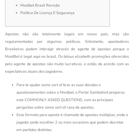
Mostbet Brasil Revisão
Política De Licença E Segurança
Apostas não são totalmente legais em nosso país, mas são
regulamentadas por algumas políticas. Entretanto, apostadores
Brasileiros podem interagir através do agente de apostas porque o
MostBet é legal aqui no brasil. Os bónus elizabeth promoções oferecidos
pelo agente de apostas são muito lucrativos, e estão de acordo com as
expectativas atuais dos jogadores.
Para te ajudar some sort of tirar as suas dúvidas e
questionamentos sobre o Mostbet, o Portal Sambafoot preparou
este COMMONLY ASKED QUESTIONS, com as principais
perguntas sobre some sort of casa de apostas.
Esse formato para aposta é chamado de apostas múltiplas, onde o
jogador pode escolher 2 ou mais occasions que podem decretar
em partidas distintas.