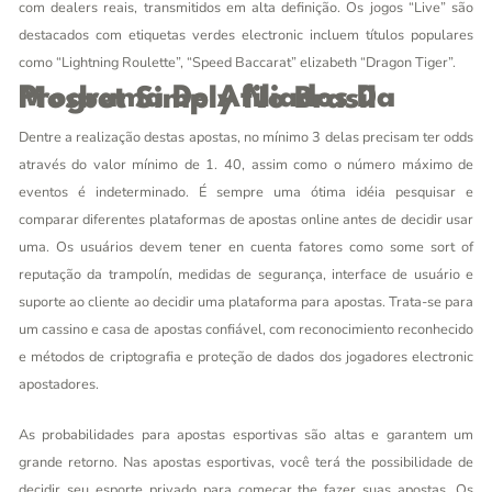
com dealers reais, transmitidos em alta definição. Os jogos “Live” são
destacados com etiquetas verdes electronic incluem títulos populares
como “Lightning Roulette”, “Speed Baccarat” elizabeth “Dragon Tiger”.
Programa De Afiliados Da Mosbet Simply No Brasil
Dentre a realização destas apostas, no mínimo 3 delas precisam ter odds
através do valor mínimo de 1. 40, assim como o número máximo de
eventos é indeterminado. É sempre uma ótima idéia pesquisar e
comparar diferentes plataformas de apostas online antes de decidir usar
uma. Os usuários devem tener en cuenta fatores como some sort of
reputação da trampolín, medidas de segurança, interface de usuário e
suporte ao cliente ao decidir uma plataforma para apostas. Trata-se para
um cassino e casa de apostas confiável, com reconocimiento reconhecido
e métodos de criptografia e proteção de dados dos jogadores electronic
apostadores.
As probabilidades para apostas esportivas são altas e garantem um
grande retorno. Nas apostas esportivas, você terá the possibilidade de
decidir seu esporte privado para começar the fazer suas apostas. Os