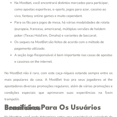
Na Mostbet, você encontrará distintos mercados para participar,
como apostas esportivas, e-sports, jogos para azar, cassino ao
vivo, fantasy online games e muito cependant.
Para os fãs para jogos de mesa, há várias modalidades de roleta
(europeia, francesa, americana), múltiplas versões de holdem
poker (Texas Hold’em, Omaha) e variantes de baccarat.
Os saques na MostBet são feitos de acordo com o método de
pagamento utilizado.
A seção Jogo Responsável é bem importante nas casas de apostas
e cassinos on the internet.
No MostBet não é raro, com este caça-níqueis estando sempre entre os
mais populares da casa. A MostBet traz pra seus jogadores at the
apostadores diversas promoções regulares, além de várias promoções e
condições especiais que aprimoram suas experiências na 5win
trampolín.
Benefícios Para Os Usuários Brasileiros