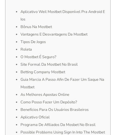
Aplicativo Weil Mostbet Disponível Pra Android E
Ios
Bônus Na Mostbet
Vantagens E Desvantagens Da Mostbet
Tipos De Jogos
Roleta
O Mostbet É Seguro?
Site Formal Da Mostbet No Brasil
Betting Company Mostbet
Guia Marcia A Passo Afin De Fazer Um Saque Na
Mostbet
As Melhores Apostas Online
Como Posso Fazer Um Depósito?
Benefícios Para Os Usuários Brasileiros
Aplicativo Oficial
Programa De Afiliados Da Mosbet No Brasil
Possible Problems Using Sign In Into The Mostbet