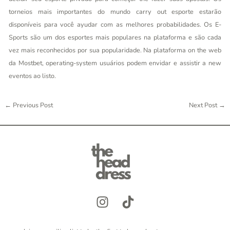
torneios mais importantes do mundo carry out esporte estarão
disponíveis para você ayudar com as melhores probabilidades. Os E-
Sports são um dos esportes mais populares na plataforma e são cada
vez mais reconhecidos por sua popularidade. Na plataforma on the web
da Mostbet, operating-system usuários podem envidar e assistir a new
eventos ao listo.
←
Previous Post
Next Post
→