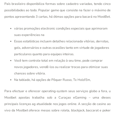
País brasileiro disponibiliza formas sobre cadastro variadas, tendo cinco
possibilidades ao todo. Popular game que consiste na fazer o máximo de
pontos apresentando 3 cartas, há ótimas opções para bacará no MostBet.
várias promoções electronic condições especiais que aprimoram
suas experiências na
Essas estatísticas incluem detalhes relacionada vitórias, derrotas,
gols, adversários e outras ocasiões tanto em virtude de jogadores
particulares quanto para equipes inteiras.
Você tem controle total em relação à seu time, pode comprar
novos jogadores, vendê-los ou realizar trocas para otimizar suas
chances sobre vitória.
Na tablado, há opções de Pôquer Russo, Tx Hold’Em,
Para efectuar e oferecer operating-system seus serviços globo a fora, u
Mostbet apostas trabalha sob a Curaçao eGaming – uma dieses
principais licenças ag atualidade nos jogos online. A secção de casino ao
vivo da Mostbet oferece mesas sobre roleta, blackjack, baccarat e poker