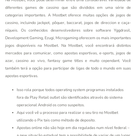
Na Mostbet, você pode determinar entre uma considerável variedade de
diferentes games de cassino que são divididos em uma série de
categorias importantes. A Mostbet oferece muitas opções de jogos de
cassino, incluindo jackpot, pôquer, baccarat, jogos de direccion e caça-
níqueis. Os conhecidos desenvolvedores sobre software Yggdrasil,
Development Gaming, Ezugi, Microgaming oferecem os mais importantes
jogos disponíveis na Mostbet. Na Mostbet, você encontrará distintos
mercados para comunicar, como apostas esportivas, e-sports, jogos de
azar, cassino ao vivo, fantasy game titles e muito cependant. Você
também terá a opção para participar de ligas de todo o mundo em suas
apostas esportivas.
Isso rola porque todos operating system programas instalados
fora da Play Retail outlet são identificados através do sistema
operacional Android os como suspeitos.
Aqui você vê u processo para realizar o seu tiro no Mostbet
utilizando o Pix tais como método de deposito.
Apostas online não são hoje em dia reguladas num nível federal –
a new situação estadual tem a possibilidade de variar de um lugar