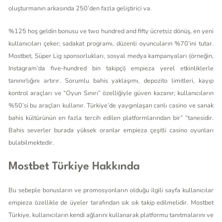
oluşturmanın arkasında 250’den fazla geliştirici va.
%125 hoş geldin bonusu ve two hundred and fifty ücretsiz dönüş, en yeni
kullanıcıları çeker; sadakat programı, düzenli oyuncuların %70’ini tutar.
Mostbet, Süper Lig sponsorlukları, sosyal medya kampanyaları (örneğin,
Instagram’da five-hundred bin takipçi) empieza yerel etkinliklerle
tanınırlığını artırır. Sorumlu bahis yaklaşımı, depozito limitleri, kayıp
kontrol araçları ve “Oyun Sınırı” özelliğiyle güven kazanır; kullanıcıların
%50’si bu araçları kullanır. Türkiye’de yaygınlaşan canlı casino ve sanak
bahis kültürünün en fazla tercih edilen platformlarından bir” “tanesidir.
Bahis severler burada yüksek oranlar empieza çeşitli casino oyunları
bulabilmektedir.
Mostbet Türkiye Hakkında
Bu sebeple bonusların ve promosyonların olduğu ilgili sayfa kullanıcılar
empieza özellikle de üyeler tarafından sık sık takip edilmelidir. Mostbet
Türkiye, kullanıcıların kendi ağlarını kullanarak platformu tanıtmalarını ve