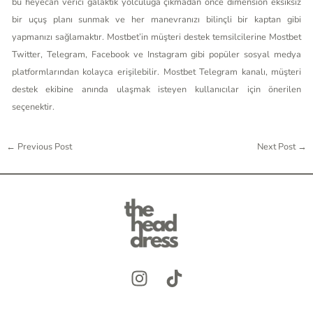
bu heyecan verici galaktik yolculuğa çıkmadan önce dimension eksiksiz
bir uçuş planı sunmak ve her manevranızı bilinçli bir kaptan gibi
yapmanızı sağlamaktır. Mostbet’in müşteri destek temsilcilerine Mostbet
Twitter, Telegram, Facebook ve Instagram gibi popüler sosyal medya
platformlarından kolayca erişilebilir. Mostbet Telegram kanalı, müşteri
destek ekibine anında ulaşmak isteyen kullanıcılar için önerilen
seçenektir.
←
Previous Post
Next Post
→