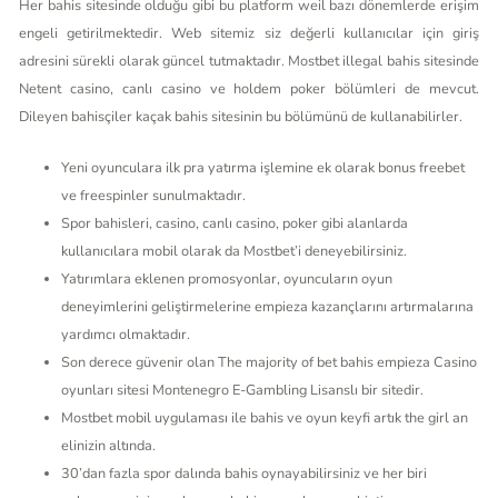
Her bahis sitesinde olduğu gibi bu platform weil bazı dönemlerde erişim
engeli getirilmektedir. Web sitemiz siz değerli kullanıcılar için giriş
adresini sürekli olarak güncel tutmaktadır. Mostbet illegal bahis sitesinde
Netent casino, canlı casino ve holdem poker bölümleri de mevcut.
Dileyen bahisçiler kaçak bahis sitesinin bu bölümünü de kullanabilirler.
Yeni oyunculara ilk pra yatırma işlemine ek olarak bonus freebet
ve freespinler sunulmaktadır.
Spor bahisleri, casino, canlı casino, poker gibi alanlarda
kullanıcılara mobil olarak da Mostbet’i deneyebilirsiniz.
Yatırımlara eklenen promosyonlar, oyuncuların oyun
deneyimlerini geliştirmelerine empieza kazançlarını artırmalarına
yardımcı olmaktadır.
Son derece güvenir olan The majority of bet bahis empieza Casino
oyunları sitesi Montenegro E-Gambling Lisanslı bir sitedir.
Mostbet mobil uygulaması ile bahis ve oyun keyfi artık the girl an
elinizin altında.
30’dan fazla spor dalında bahis oynayabilirsiniz ve her biri