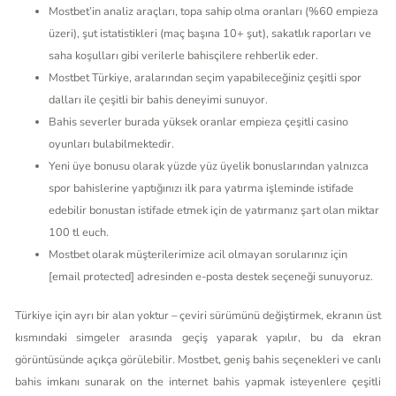
Mostbet’in analiz araçları, topa sahip olma oranları (%60 empieza
üzeri), şut istatistikleri (maç başına 10+ şut), sakatlık raporları ve
saha koşulları gibi verilerle bahisçilere rehberlik eder.
Mostbet Türkiye, aralarından seçim yapabileceğiniz çeşitli spor
dalları ile çeşitli bir bahis deneyimi sunuyor.
Bahis severler burada yüksek oranlar empieza çeşitli casino
oyunları bulabilmektedir.
Yeni üye bonusu olarak yüzde yüz üyelik bonuslarından yalnızca
spor bahislerine yaptığınızı ilk para yatırma işleminde istifade
edebilir bonustan istifade etmek için de yatırmanız şart olan miktar
100 tl euch.
Mostbet olarak müşterilerimize acil olmayan sorularınız için
[email protected] adresinden e-posta destek seçeneği sunuyoruz.
Türkiye için ayrı bir alan yoktur – çeviri sürümünü değiştirmek, ekranın üst
kısmındaki simgeler arasında geçiş yaparak yapılır, bu da ekran
görüntüsünde açıkça görülebilir. Mostbet, geniş bahis seçenekleri ve canlı
bahis imkanı sunarak on the internet bahis yapmak isteyenlere çeşitli