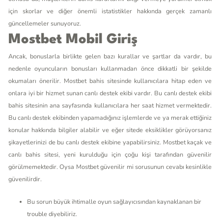
için skorlar ve diğer önemli istatistikler hakkında gerçek zamanlı
güncellemeler sunuyoruz.
Mostbet Mobil Giriş
Ancak, bonuslarla birlikte gelen bazı kurallar ve şartlar da vardır, bu
nedenle oyuncuların bonusları kullanmadan önce dikkatli bir şekilde
okumaları önerilir. Mostbet bahis sitesinde kullanıcılara hitap eden ve
onlara iyi bir hizmet sunan canlı destek ekibi vardır. Bu canlı destek ekibi
bahis sitesinin ana sayfasında kullanıcılara her saat hizmet vermektedir.
Bu canlı destek ekibinden yapamadığınız işlemlerde ve ya merak ettiğiniz
konular hakkında bilgiler alabilir ve eğer sitede eksiklikler görüyorsanız
şikayetlerinizi de bu canlı destek ekibine yapabilirsiniz. Mostbet kaçak ve
canlı bahis sitesi, yeni kurulduğu için çoğu kişi tarafından güvenilir
görülmemektedir. Oysa Mostbet güvenilir mi sorusunun cevabı kesinlikle
güvenilirdir.
Bu sorun büyük ihtimalle oyun sağlayıcısından kaynaklanan bir
trouble diyebiliriz.