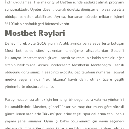
i̇ndir uygulaması The majority of Bet’ten içinde sadakat almak programı
sunulmaktadır. Üyeler düzenli olarak ücretsiz dönüşler empieza ücretsiz
oldukça bahisler alabilirler. Ayrıca, harcanan sürede miktarın işlemi
%10’luk bir haftalık geri ödemesi vardır.
Mostbet Rəyləri
Deneyimli ekibiyle 2016 yılının Aralık ayında bahis severlerle buluşan
Most bet bahis sitesi yakından tanıdığımız altyapılardan Sbtech’i
kullanıyor. Mostbet bahis şirketi lisanslı ve resmi bir bahis sitesidir, eğer
sitenin hakkımızda kısmını incelerseniz Mostbet’in Montenegro lisanslı
olduğunu görürsünüz. Hesabınızı e-posta, cep telefonu numarası, sosyal
medya veya anında ‘Tek Tıklama’ kaydı dahil olmak üzere çeşitli
yöntemlerle oluşturabilirsiniz.
Parayı hesabınıza almak için herhangi bir uygun para yatırma yöntemini
kullanabilirsiniz. Mostbet, güncel” “skor ve maç durumuna göre sürekli
güncellenen oranlarla Türk müşterilerine çeşitli spor dallarına canlı bahis
yapma şansı sunuyor. Oyun içi bahis bölümümüz için yayın seçeneği
olmasa da, müşterilerin bahis kararlarını bilgi vermeye yardımcı olmak