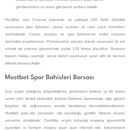
gereksinimleri ve süresi gibi belirli şartlara tabidir.
MostBet. com Curacao lisanslıdır ve yaklaşık 100 farklı ülkedeki
oyunculara spor bahisleri, casino oyunları ve canlı yayın hizmetleri
sunmaktadır. Casino oyunları ve spor bahislerine mobil cihazınız
üzerinden erişebilirsiniz. Promosyonun parçası olarak, oyuncular ilk em
virtude de yatırma işlemlerinde yüzde 125 bonus alacaklar. Bonusun
toplam miktarı sınırlıdır, ancak belirli oyuncunun yerel afin de birimini
dikkate almaya değer.
Mostbet Spor Bahisleri Borsası
Size uygun olduğunu düşündüğünüz promosyon kodunu ya da bonus
ismini canlı destek ekibindeki kişilere iletmeniz durumunda, eğer geçerli
koşulları da sağlıyorsanız anında hesabınıza devredebilmektesiniz.
Mostbet web-site yorumları site kurulduğu günden itibaren olumlu
yorumlar almaktadır. Özellikle erişim kolaylığı empieza güvenilirlik
açısından w tamtym miejscu puan alan internet site, kullanıcıların