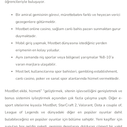
öğrencileriyle buluşuyor.
Bir amiral gemisinin görevi, mürettebatını farklı ve heyecan verici
gezegenlere götürmektir.
Mostbet online casino, sağlam canlı bahis pazarı sunmaktan gurur
duymaktadır.
Mobil giriş yapmak, Mostbet dünyasına istediğiniz yerden
erişmenin en kolay yoludur.
Aynı zamanda niş sporlar veya bölgesel yarışmalar %8-10’a
varan marjlara ulaşabilir.
Most bet, kullanıcılarına spor bahisleri, gambling establishment,
canlı casino, poker ve sanal spor alanlarında hizmet vermektedir.
MostBet ekibi, hizmeti” “geliştirmek, sitenin işlevselliğini genişletmek ve
bonus sistemini iyileştirmek açısından çok fazla çalışma yaptı. Diğer e-
sport sitelerine kıyasla MostBet, StarCraft 2, Valorant, Dota a couple of,
League of Legends ve dünyadaki diğer en popüler oyunlar dahil
bulabileceğiniz en popüler oyunlar için bölüme sahiptir. Yeni kaşifler için
sunulan hoş geldin paketi, geminin depolarını dolduran cömert bir yakıt