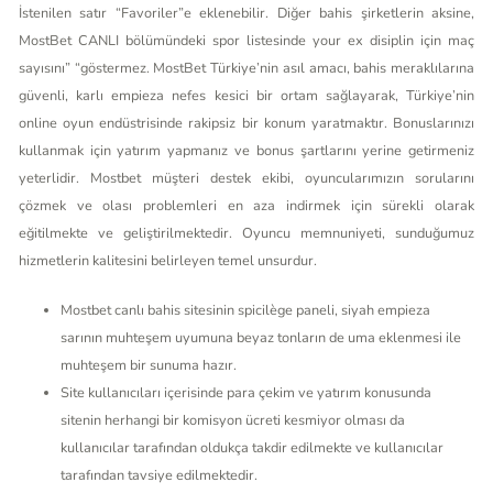
İstenilen satır “Favoriler”e eklenebilir. Diğer bahis şirketlerin aksine,
MostBet CANLI bölümündeki spor listesinde your ex disiplin için maç
sayısını” “göstermez. MostBet Türkiye’nin asıl amacı, bahis meraklılarına
güvenli, karlı empieza nefes kesici bir ortam sağlayarak, Türkiye’nin
online oyun endüstrisinde rakipsiz bir konum yaratmaktır. Bonuslarınızı
kullanmak için yatırım yapmanız ve bonus şartlarını yerine getirmeniz
yeterlidir. Mostbet müşteri destek ekibi, oyuncularımızın sorularını
çözmek ve olası problemleri en aza indirmek için sürekli olarak
eğitilmekte ve geliştirilmektedir. Oyuncu memnuniyeti, sunduğumuz
hizmetlerin kalitesini belirleyen temel unsurdur.
Mostbet canlı bahis sitesinin spicilège paneli, siyah empieza
sarının muhteşem uyumuna beyaz tonların de uma eklenmesi ile
muhteşem bir sunuma hazır.
Site kullanıcıları içerisinde para çekim ve yatırım konusunda
sitenin herhangi bir komisyon ücreti kesmiyor olması da
kullanıcılar tarafından oldukça takdir edilmekte ve kullanıcılar
tarafından tavsiye edilmektedir.