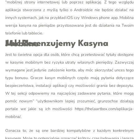
“mobilnej strony internetowej lub poprzez aplikację. Z tego względu
aplikacja stworzona z myślą tylko o Androidzie nie będzie działać na
innych systemach, jak na przykład iOS czy Windows phone app. Mobilna
wersja kasyna na pieniądze przystosowana jest do działania na Twoim
telefonie lub tablecie.
Jak Recenzujemy Kasyna Mobilne
Jest to świetna opcja dla osób, które chcą przetestować tytuły dostępne
w kasynie mobilnym bez ryzyka utraty własnych pieniędzy. Zazwyczaj
wymagane jest jedynie założenie konta, aby móc skorzystać unces tego
typu bonusu. Gracze kasyn mobilnych często mają pytania dotyczące
bezpieczeństwa, instalacji aplikacji czy możliwości grania bez depozytu.
W tej sekcji odpowiemy na najczęściej zadawane pytania, które mogą
pomóc nowym” “użytkownikom lepiej zrozumieć, grunzochse działają
portale we jakie są ich możliwości
https://thelaartbox.com/aplikacja-
mobilna/
.
Oznacza to, że są one bardziej kompatybilne z każdym konkretnym
kasynem. Może to potencjalnie oznaczać krótszy czas ładowania i lepszą