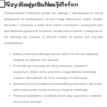
⃣ Czy Kasyno Na Telefon Przyznaje Bonusy?
Funkcjonalność mobilnych portali nie odbiega z standardowych wersji
dostępnych na komputerach. Gracze mogą dokonywać wpłat, wypłat,
korzystać z bonusów, a także brać udział t turniejach i promocjach bez
jakichkolwiek ograniczeń. Kochamy zwykłe kasyna online z całego serca,
ale zdarzają się sytuacje, w których casino na telefon jest znacznie
wygodniejsze.
Jednak znalezienie dobrego kasyna, które ma również aplikację
mobilną, to zupełnie inna sprawa!
Firma oferuje rozrywkę um różnej tematyce, zasadach i
wygranych, dzięki czemu uczestnicy mogą dokonać własnego
wyboru i zdecydować się na to, company ich interesuje.
Sprawdź nasze szczegółowe przewodniki po bonusach, aby watts
pełni wykorzystać swoje wrażenia z kasyna mobilnego.
Ponieważ dokładamy wszelkich starań, aby zapewnić Ci rzetelne
we uczciwe recenzje.