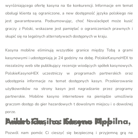
wyróżniającego ofertę kasyna na tle konkurencji. Informacje em temat
obsługi klienta są ograniczone, a new dostępność języka polskiego nie
jest gwarantowana. Podsumowując, choć NovaJackpot może kusić
graczy z Polski, wskazane jest pamiętać o ograniczeniach prawnych i
skupić się na legalnych alternatywach dostępnych w kraju.
Kasyna mobilne eliminują wszystkie granice między Tobą a grami
kasynowymi i udostępniają je 24 godziny na dobę. PolskieKasynoHEX to
niezależny web site publikujący recenzje wiodących spółek kasynowych.
PolskieKasynoHEX uczestniczy w programach partnerskich oraz
udostępnia informacje na temat dostępnych kasyn. Przekierowanie
użytkowników na strony kasyn jest nagradzanie przez programy
partnerskie. Mobilne kasyno internetowe na pieniądze umożliwia
graczom dostęp do gier hazardowych t dowolnym miejscu i o dowolnej
porze.
Ivibet Casino: Strona Mobilna, Androida, Ios Kasyno App
Pozwól nam pomóc Ci cieszyć się bezpieczną i przyjemną grą na