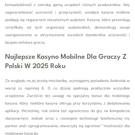
kompatybilność z szeroką gamą urządzeń różnych producentów. Aby
zagwarantować uczciwość i przejrzystość, wiodące kasyna mobilne
poddają się regularnym niezależnym audytom. Kasyna, które prezentują
certyfikaty od tych organizacji audytorskich, demonstrują swoje
zaangażowanie w utrzymywanie wysokich standardów uczciwości i
bezpieczeństwa graczy.
Najlepsze Kasyno Mobilne Dla Graczy Z
Polski W 2025 Roku
Ze względu na jej prostą mechanikę, wymagamy posiadania Androida w
wersji co najmniej 6. 0, co dzisiaj spełniają praktycznie wszystkie
urządzenia. Zwróćcie też uwagę na specjalny bonus dla mobilnego
kasyna, który niektóre kasyna oferują przy korzystaniu z dedykowanej
aplikacji. Wcześniej, risk online był ograniczony do gry na komputerze
stacjonarnym. Jednak wraz z rozwojem technologii telefonicznej my
partner and i oprogramowania, otworzyły się ogromne” “możliwości dla
mobilnego hazardu.