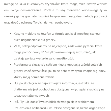
uwagę na kilka kluczowych czynników, które mogą mieć istotny wpływ
em Twoje doświadczenie. Portale muszą oferować keineswegs tylko
szeroką gamę gier, ale również bezpieczne i wygodne metody płatności
oraz dbać o ochronę Twoich danych osobowych.
Kasyno mobilne na telefon w formie aplikacji mobilnej stanowi
duże udgodonienie dla graczy.
W tej sekcji odpowiemy na najczęściej zadawane pytania, które
mogą pomóc nowym” “użytkownikom lepiej zrozumieć, jak
działają portale we jakie są ich możliwości.
Platforma ta cieszy się całkiem niezłą reputacją wśród polskich
graczy, choć oczywiście, jak to be able to w życiu, znajdą się i tacy,
którzy mają odmienne zdanie.
Dla polskich graczy najważniejsza informacja jest taka, że
platforma nie jest oughout nas dostępna, więc lepiej skupić się na
legalnych alternatywach.
Jeśli Ty lub ktoś z Twoich bliskich zmaga się z problemem
uzależnienia od hazardu, w Polsce dostępne są liczne organizacje