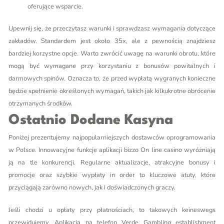
oferujące wsparcie.
Upewnij się, że przeczytasz warunki i sprawdzasz wymagania dotyczące
zakładów. Standardem jest około 35x, ale z pewnością znajdziesz
bardziej korzystne opcje. Warto zwrócić uwagę na warunki obrotu, które
mogą być wymagane przy korzystaniu z bonusów powitalnych i
darmowych spinów. Oznacza to, że przed wypłatą wygranych konieczne
będzie spełnienie określonych wymagań, takich jak kilkukrotne obrócenie
otrzymanych środków.
Ostatnio Dodane Kasyna
Poniżej prezentujemy najpopularniejszych dostawców oprogramowania
w Polsce. Innowacyjne funkcje aplikacji bizzo On line casino wyróżniają
ją na tle konkurencji. Regularne aktualizacje, atrakcyjne bonusy i
promocje oraz szybkie wypłaty in order to kluczowe atuty, które
przyciągają zarówno nowych, jak i doświadczonych graczy.
Jeśli chodzi u opłaty przy płatnościach, to takowych keineswegs
przewidujemy. Aplikacja na telefon Verde Gambling establishment