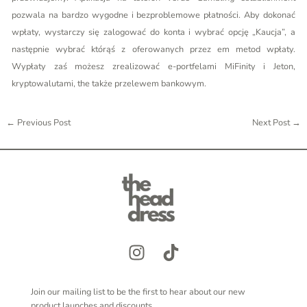
pozwala na bardzo wygodne i bezproblemowe płatności. Aby dokonać
wpłaty, wystarczy się zalogować do konta i wybrać opcję „Kaucja”, a
następnie wybrać którąś z oferowanych przez em metod wpłaty.
Wypłaty zaś możesz zrealizować e-portfelami MiFinity i Jeton,
kryptowalutami, the także przelewem bankowym.
←
Previous Post
Next Post
→
Join our mailing list to be the first to hear about our new
product launches and discounts.