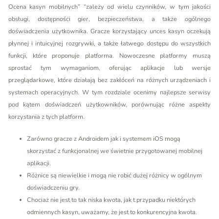
Ocena kasyn mobilnych” “zależy od wielu czynników, w tym jakości
obsługi, dostępności gier, bezpieczeństwa, a także ogólnego
doświadczenia użytkownika. Gracze korzystający unces kasyn oczekują
płynnej i intuicyjnej rozgrywki, a także łatwego dostępu do wszystkich
funkcji, które proponuje platforma. Nowoczesne platformy muszą
sprostać tym wymaganiom, oferując aplikacje lub wersje
przeglądarkowe, które działają bez zakłóceń na różnych urządzeniach i
systemach operacyjnych. W tym rozdziale ocenimy najlepsze serwisy
pod kątem doświadczeń użytkowników, porównując różne aspekty
korzystania z tych platform.
Zarówno gracze z Androidem jak i systemem iOS mogą
skorzystać z funkcjonalnej we świetnie przygotowanej mobilnej
aplikacji.
Różnice są niewielkie i mogą nie robić dużej różnicy w ogólnym
doświadczeniu gry.
Chociaż nie jest to tak niska kwota, jak t przypadku niektórych
odmiennych kasyn, uważamy, że jest to konkurencyjna kwota.