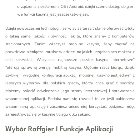
urządzenia z systemem iOS i Android, dzięki czemu dostęp do gier
we funkcji kasyna jest jeszcze łatwiejszy.
Dzięki nowoczesnej technologii, serwisy są teraz t stanie oferować tytuły
o takiej samej jakości i płynności jak te, które znamy z komputerów
stacjonarnych. Zanim włączysz mobilne kasyno, żeby zagrać na
prawdziwe pieniądze, musisz wiedzieć, na jakich urządzeniach możesz z
nich korzystać. Wszystkie najnowsze polskie kasyna internetowe”
“oferują sprawną wersję mobilną kasyna. Ogólnie rzecz biorąc, dzięki
szybkiej i wygodnej konfiguracji aplikacji mobilnej, Kasyno jest jednym z
lepszych wyborów dla polskich graczy, którzy chcą grać t podróży.
Możemy polecić odwiedzenie jego strony internetowej i sprawdzenie
wspomnianej aplikacji. Podoba nam się również to, że jeśli pobierzesz
wspomnianą aplikację i zaczniesz unces niej korzystać, będziesz mógł
zarejestrować się w kasynie t ciągu kilku sekund.
Wybór Raffgier I Funkcje Aplikacji