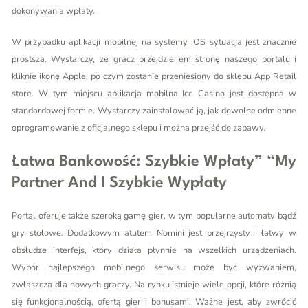
dokonywania wpłaty.
W przypadku aplikacji mobilnej na systemy iOS sytuacja jest znacznie
prostsza. Wystarczy, że gracz przejdzie em stronę naszego portalu i
kliknie ikonę Apple, po czym zostanie przeniesiony do sklepu App Retail
store. W tym miejscu aplikacja mobilna Ice Casino jest dostępna w
standardowej formie. Wystarczy zainstalować ją, jak dowolne odmienne
oprogramowanie z oficjalnego sklepu i można przejść do zabawy.
Łatwa Bankowość: Szybkie Wpłaty” “My
Partner And I Szybkie Wypłaty
Portal oferuje także szeroką gamę gier, w tym popularne automaty bądź
gry stołowe. Dodatkowym atutem Nomini jest przejrzysty i łatwy w
obsłudze interfejs, który działa płynnie na wszelkich urządzeniach.
Wybór najlepszego mobilnego serwisu może być wyzwaniem,
zwłaszcza dla nowych graczy. Na rynku istnieje wiele opcji, które różnią
się funkcjonalnością, ofertą gier i bonusami. Ważne jest, aby zwrócić