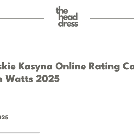
skie Kasyna Online Rating C
h Watts 2025
025