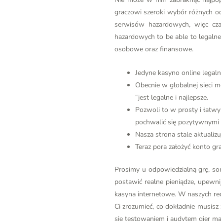
graczowi szeroki wybór różnych od
serwisów hazardowych, więc czas
hazardowych to be able to legalne
osobowe oraz finansowe.
Jedyne kasyno online legal
Obecnie w globalnej sieci m
“jest legalne i najlepsze.
Pozwoli to w prosty i łatw
pochwalić się pozytywnymi
Nasza strona stale aktualizu
Teraz pora założyć konto gr
Prosimy u odpowiedzialną grę, so
postawić realne pieniądze, upewni
kasyna internetowe. W naszych re
Ci zrozumieć, co dokładnie musis
się testowaniem i audytem gier maj