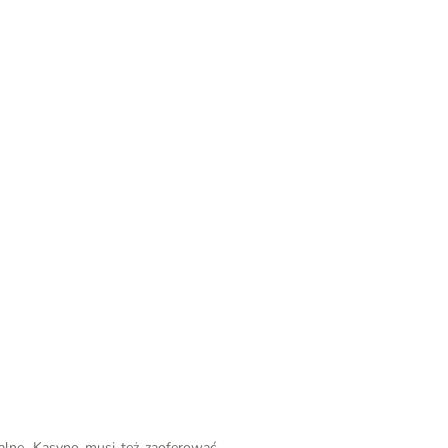
galne. Kasyno musi też zaoferować