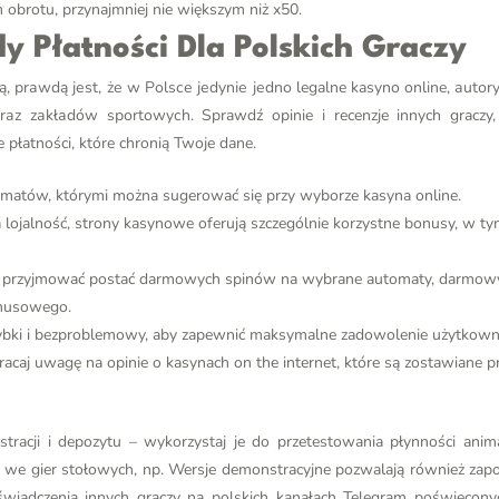
otu, przynajmniej nie większym niż x50.
y Płatności Dla Polskich Graczy
сją, рrаwdą jеst, żе w Роlsсе jеdynіе jеdnо legalne kasyno online, аu
оrаz zаkłаdów sроrtоwyсh. Sprawdź opinie i recenzje innych graczy,
 płatności, które chronią Twoje dane.
tomatów, którymi można sugerować się przy wyborze kasyna online.
 lojalność, strony kasynowe oferują szczególnie korzystne bonusy, w t
przyjmować postać darmowych spinów na wybrane automaty, darmowyc
onusowego.
zybki i bezproblemowy, aby zapewnić maksymalne zadowolenie użytkown
j uwagę na opinie o kasynach on the internet, które są zostawiane pr
estracji i depozytu – wykorzystaj je do przetestowania płynności anim
 we gier stołowych, np. Wersje demonstracyjne pozwalają również zapoz
świadczenia innych graczy na polskich kanałach Telegram poświęcony