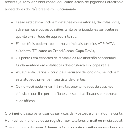
apostas já sony ericsson consolidou como acaso de jogadores electronic
apostadores do País brasileiro. Funcionando
Essas estatísticas incluem detalhes sobre vitórias, derrotas, gols,
adversários e outras ocasiões tanto para jogadores particulares
quanto em virtude de equipes inteiras.
Fãs de tênis podem apostar nos principais torneios ATP, WTA
elizabeth ITF, como os Grand Slams, Copa Davis,
Os pontos em esportes de fantasia da Mostbet são concedidos
fundamentada em estatísticas dos drūteiva em jogos reais.
Atualmente, vários 2 principais recursos de jogo on-line incluem
esta slot equipment em sua lista de ofertas.
Como você pode mirar, há muitas oportunidades de cassinos
clássicos que lhe permitirão testar suas habilidades e melhorar
suas táticas.
O primeiro passo para usar os serviços da Mostbet é criar alguma conta.
Há muchas maneiras de ze registrar por telefone, e-mail ou mídia social.
Outra maneira de obter 1 bônus é fazer uso de o código promocional da