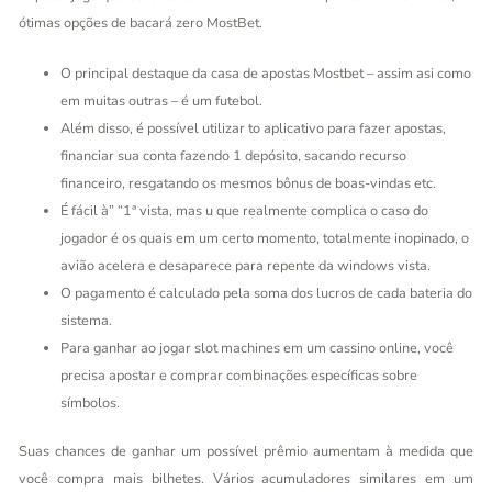
ótimas opções de bacará zero MostBet.
O principal destaque da casa de apostas Mostbet – assim asi como
em muitas outras – é um futebol.
Além disso, é possível utilizar to aplicativo para fazer apostas,
financiar sua conta fazendo 1 depósito, sacando recurso
financeiro, resgatando os mesmos bônus de boas-vindas etc.
É fácil à” “1ª vista, mas u que realmente complica o caso do
jogador é os quais em um certo momento, totalmente inopinado, o
avião acelera e desaparece para repente da windows vista.
O pagamento é calculado pela soma dos lucros de cada bateria do
sistema.
Para ganhar ao jogar slot machines em um cassino online, você
precisa apostar e comprar combinações específicas sobre
símbolos.
Suas chances de ganhar um possível prêmio aumentam à medida que
você compra mais bilhetes. Vários acumuladores similares em um