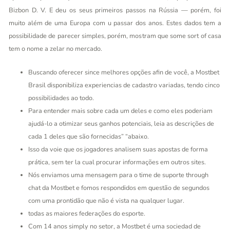
Bizbon D. V. E deu os seus primeiros passos na Rússia — porém, foi
muito além de uma Europa com u passar dos anos. Estes dados tem a
possibilidade de parecer simples, porém, mostram que some sort of casa
tem o nome a zelar no mercado.
Buscando oferecer since melhores opções afin de você, a Mostbet
Brasil disponibiliza experiencias de cadastro variadas, tendo cinco
possibilidades ao todo.
Para entender mais sobre cada um deles e como eles poderiam
ajudá-lo a otimizar seus ganhos potenciais, leia as descrições de
cada 1 deles que são fornecidas” “abaixo.
Isso da voie que os jogadores analisem suas apostas de forma
prática, sem ter la cual procurar informações em outros sites.
Nós enviamos uma mensagem para o time de suporte through
chat da Mostbet e fomos respondidos em questão de segundos
com uma prontidão que não é vista na qualquer lugar.
todas as maiores federações do esporte.
Com 14 anos simply no setor, a Mostbet é uma sociedad de