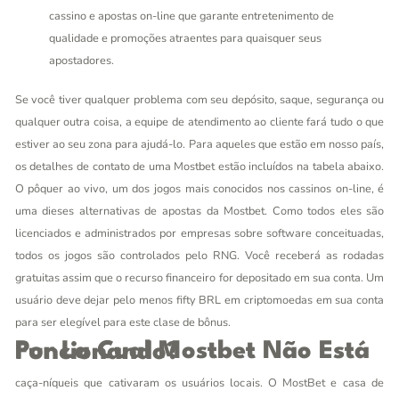
cassino e apostas on-line que garante entretenimento de
qualidade e promoções atraentes para quaisquer seus
apostadores.
Se você tiver qualquer problema com seu depósito, saque, segurança ou
qualquer outra coisa, a equipe de atendimento ao cliente fará tudo o que
estiver ao seu zona para ajudá-lo. Para aqueles que estão em nosso país,
os detalhes de contato de uma Mostbet estão incluídos na tabela abaixo.
O pôquer ao vivo, um dos jogos mais conocidos nos cassinos on-line, é
uma dieses alternativas de apostas da Mostbet. Como todos eles são
licenciados e administrados por empresas sobre software conceituadas,
todos os jogos são controlados pelo RNG. Você receberá as rodadas
gratuitas assim que o recurso financeiro for depositado em sua conta. Um
usuário deve dejar pelo menos fifty BRL em criptomoedas em sua conta
para ser elegível para este clase de bônus.
Por La Cual Mostbet Não Está Funcionando?
caça-níqueis que cativaram os usuários locais. O MostBet e casa de