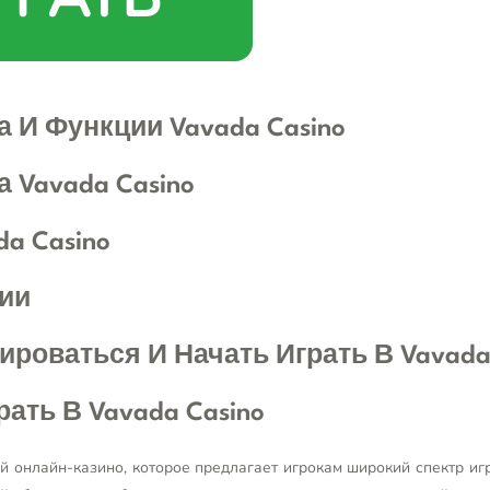
 И Функции Vavada Casino
 Vavada Casino
a Casino
ии
ироваться И Начать Играть В Vavada
рать В Vavada Casino
й онлайн-казино, которое предлагает игрокам широкий спектр иг