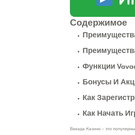
Содержимое
Преимущества
Преимущества
Функции Vavad
Бонусы И Акц
Как Зарегистр
Как Начать Иг
Вавада Казино – это популярны