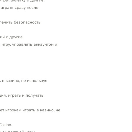
гры, рулетку и другие.
 играть сразу после
спечить безопасность
ий и другие.
игру, управлять аккаунтом и
 в казино, не используя
ия, играть и получать
т игрокам играть в казино, не
asino.