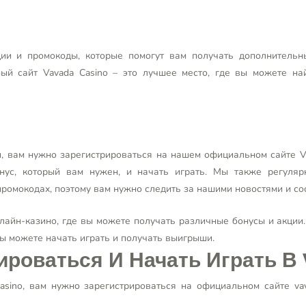
ии и промокоды, которые помогут вам получать дополнитель
ый сайт Vavada Casino – это лучшее место, где вы можете на
, вам нужно зарегистрироваться на нашем официальном сайте Va
ус, который вам нужен, и начать играть. Мы также регуляр
ромокодах, поэтому вам нужно следить за нашими новостями и с
нлайн-казино, где вы можете получать различные бонусы и акции
 вы можете начать играть и получать выигрыши.
ироваться И Начать Играть В 
asino, вам нужно зарегистрироваться на официальном сайте vav