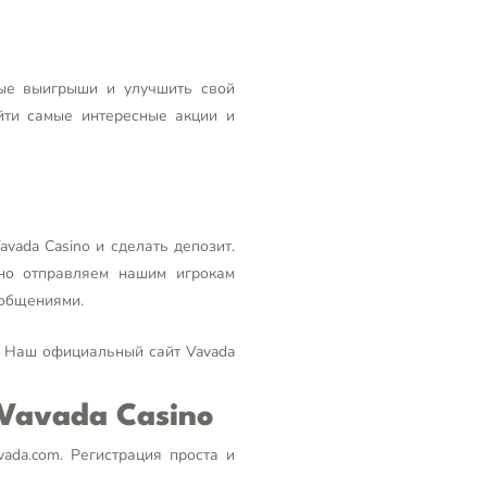
ные выигрыши и улучшить свой
йти самые интересные акции и
vada Casino и сделать депозит.
но отправляем нашим игрокам
ообщениями.
. Наш официальный сайт Vavada
Vavada Casino
ada.com. Регистрация проста и