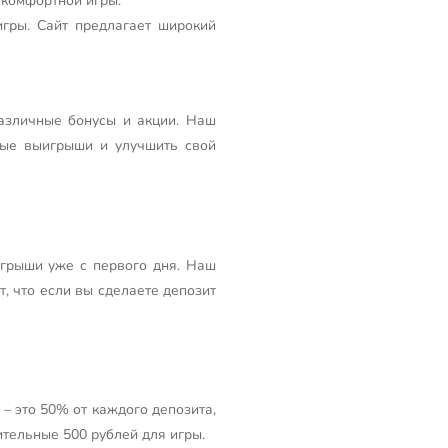
 комфортной игры.
гры. Сайт предлагает широкий
различные бонусы и акции. Наш
ные выигрыши и улучшить свой
игрыши уже с первого дня. Наш
т, что если вы сделаете депозит
– это 50% от каждого депозита,
ительные 500 рублей для игры.