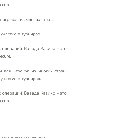
ecure.
 игроков из многих стран.
 участие в турнирах.
 операций. Вавада Казино – это
ecure.
 для игроков из многих стран.
 участие в турнирах.
 операций. Вавада Казино – это
ecure.