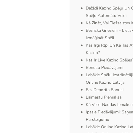
Dažādi Kazino Spēļu Un O
Spēļu Automātu Veidi
Kā Zināt, Vai Tiešsaistes 
Bezriska Griezieni – Lielis
Izmēģināt Spēli
Kas Irgi Rtp, Un Kā Tas A
Kazino?
Kas Ir Live Kazino Spēles
Bonusu Piedāvājumi
Labākie Spēļu Izstrādātāji
Online Kazino Latvijā
Bez Depozīta Bonusi
Laimestu Piemaksa
Kā Veikt Naudas Iemaksu
Īpašie Piedāvājumi: Saņe
Pārsteigumu
Labākie Online Kazino Lat