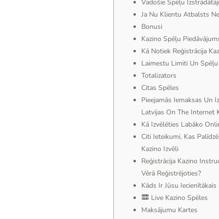
Vadošie Spēļu Izstrādātāj
Ja Nu Klientu Atbalsts N
Bonusi
Kazino Spēļu Piedāvājum
Kā Notiek Reģistrācija Ka
Laimestu Limiti Un Spēļ
Totalizators
Citas Spēles
Pieejamās Iemaksas Un 
Latvijas On The Internet 
Kā Izvēlēties Labāko Onl
Citi Ieteikumi, Kas Palīdzē
Kazino Izvēli
Reģistrācija Kazino Instr
Vērā Reģistrējoties?
Kāds Ir Jūsu Iecienītākais
Live Kazino Spēles
Maksājumu Kartes