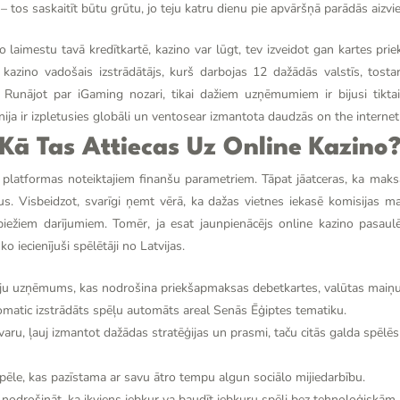
– tos saskaitīt būtu grūtu, jo teju katru dienu pie apvāršņā parādās aizvi
o laimestu tavā kredītkartē, kazino var lūgt, tev izveidot gan kartes pri
e kazino vadošais izstrādātājs, kurš darbojas 12 dažādās valstīs, tosta
. Runājot par iGaming nozari, tikai dažiem uzņēmumiem ir bijusi tikta
ja ir izpletusies globāli un ventosear izmantota daudzās on the internet
 Kā Tas Attiecas Uz Online Kazino
r platformas noteiktajiem finanšu parametriem. Tāpat jāatceras, ka mak
s. Visbeidzot, svarīgi ņemt vērā, ka dažas vietnes iekasē komisijas ma
ežiem darījumiem. Tomēr, ja esat jaunpienācējs online kazino pasaulē,
 iecienījuši spēlētāji no Latvijas.
ģiju uzņēmums, kas nodrošina priekšapmaksas debetkartes, valūtas mai
matic izstrādāts spēļu automāts areal Senās Ēģiptes tematiku.
varu, ļauj izmantot dažādas stratēģijas un prasmi, taču citās galda spēlē
spēle, kas pazīstama ar savu ātro tempu algun sociālo mijiedarbību.
 nodrošināt, ka ikviens jebkur va baudīt jebkuru spēli bez tehnoloģiskā