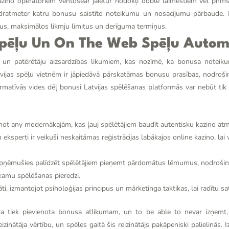
 kazino operatoriem ventosear jāietur nodokļi doble laimestiem vēl pirm
ratmeter katru bonusu saistīto noteikumu un nosacījumu pārbaude. Rūp
mus, maksimālos likmju limitus un derīguma termiņus.
Spēļu Un On The Web Spēļu Autom
s un patērētāju aizsardzības likumiem, kas nozīmē, ka bonusa noteiku
vijas spēļu vietnēm ir jāpiedāvā pārskatāmas bonusu prasības, nodrošinot
vās vides dēļ bonusi Latvijas spēlēšanas platformās var nebūt tik ‘’agre
s not any modernākajām, kas ļauj spēlētājiem baudīt autentisku kazino a
 eksperti ir veikuši neskaitāmas reģistrācijas labākajos online kazino, lai
pņēmušies palīdzēt spēlētājiem pieņemt pārdomātus lēmumus, nodrošinot
kamu spēlēšanas pieredzi.
dāti, izmantojot psiholoģijas principus un mārketinga taktikas, lai radītu 
 tiek pievienota bonusa atlikumam, un to be able to nevar izņemt, 
eizinātāja vērtību, un spēles gaitā šis reizinātājs pakāpeniski palielinās