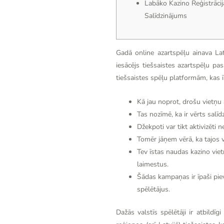
Labāko Kazino Reģistrāci
Salīdzinājums
Gadā online azartspēļu ainava Latvi
iesācējs tiešsaistes azartspēļu p
tiešsaistes spēļu platformām, kas ī
Kā jau noprot, drošu vietņu 
Tas nozīmē, ka ir vērts salīd
Džekpoti var tikt aktivizēti 
Tomēr jāņem vērā, ka tajos 
Tev īstas naudas kazino viet
laimestus.
Šādas kampaņas ir īpaši piev
spēlētājus.
Dažās valstīs spēlētāji ir atbildī