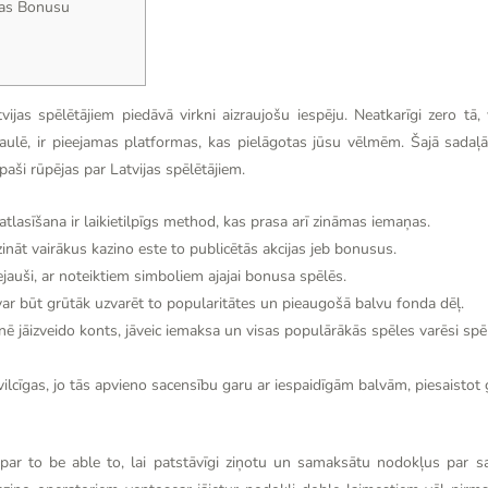
jas Bonusu
jas spēlētājiem piedāvā virkni aizraujošu iespēju. Neatkarīgi zero tā, v
asaulē, ir pieejamas platformas, kas pielāgotas jūsu vēlmēm. Šajā sada
paši rūpējas par Latvijas spēlētājiem.
atlasīšana ir laikietilpīgs method, kas prasa arī zināmas iemaņas.
zināt vairākus kazino este to publicētās akcijas jeb bonusus.
nejauši, ar noteiktiem simboliem ajajai bonusa spēlēs.
var būt grūtāk uzvarēt to popularitātes un pieaugošā balvu fonda dēļ.
nē jāizveido konts, jāveic iemaksa un visas populārākās spēles varēsi spē
ilcīgas, jo tās apvieno sacensību garu ar iespaidīgām balvām, piesaistot
gi par to be able to, lai patstāvīgi ziņotu un samaksātu nodokļus par 