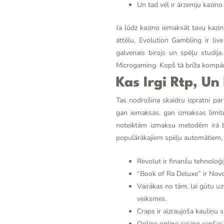
Un tad vēl ir ārzemju kazino 
Ja lūdz kazino iemaksāt tavu kazin
attēlu. Evolution Gambling ir liv
galvenais birojs un spēļu studija
Microgaming. Kopš tā brīža kompāni
Kas Irgi Rtp, Un
Tas nodrošina skaidru izpratni pa
gan iemaksas, gan izmaksas limitu
noteiktām izmaksu metodēm irá bi
populārākajiem spēļu automātiem, ko
Revolut ir finanšu tehnolo
“Book of Ra Deluxe” ir Novo
Vairākas no tām, lai gūtu uz
veiksmes.
Craps ir aizraujoša kauliņu 
Online online casino cenšas