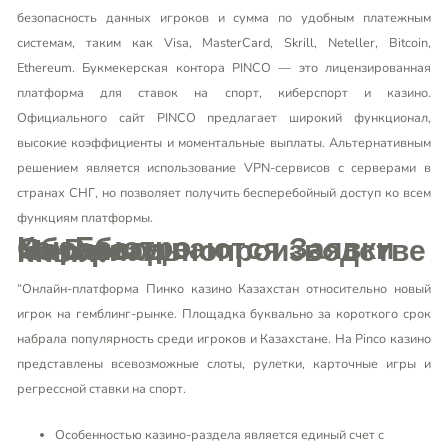
безопасность данных игроков и сумма по удобным платежным
системам, таким как Visa, MasterCard, Skrill, Neteller, Bitcoin,
Ethereum. Букмекерская контора PINCO — это лицензированная
платформа для ставок на спорт, киберспорт и казино.
Официального сайт PINCO предлагает широкий функционал,
высокие коэффициенты и моментальные выплаты. Альтернативным
решением является использование VPN-сервисов с серверами в
странах СНГ, но позволяет получить бесперебойный доступ ко всем
функциям платформы.
Как Быстро Обрабатываются Заявки На Вывод Материальнопроизводственных?
“Онлайн-платформа Пинко казино Казахстан относительно новый
игрок на гемблинг-рынке. Площадка буквально за короткого срок
набрала популярность среди игроков и Казахстане. На Pinco казино
представлены всевозможные слоты, рулетки, карточные игры и
регрессной ставки на спорт.
Особенностью казино-раздела является единый счет с