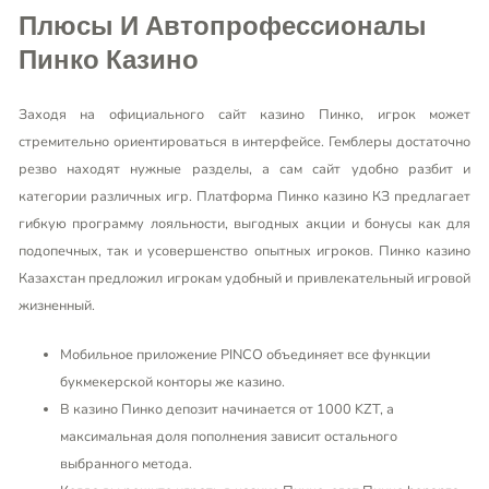
Плюсы И Автопрофессионалы
Пинко Казино
Заходя на официального сайт казино Пинко, игрок может
стремительно ориентироваться в интерфейсе. Гемблеры достаточно
резво находят нужные разделы, а сам сайт удобно разбит и
категории различных игр. Платформа Пинко казино КЗ предлагает
гибкую программу лояльности, выгодных акции и бонусы как для
подопечных, так и усовершенство опытных игроков. Пинко казино
Казахстан предложил игрокам удобный и привлекательный игровой
жизненный.
Мобильное приложение PINCO объединяет все функции
букмекерской конторы же казино.
В казино Пинко депозит начинается от 1000 KZT, а
максимальная доля пополнения зависит остального
выбранного метода.