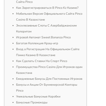
Сайта Pinco
Как Зарегистрироваться В Pinco Kz Казино?
Мобильная Версия Официального Сайта Pinco
Casino В Казахстане
Эксклюзивные Слоты С Азербайджанским
Колоритом
Игровой Автомат Sweet Bonanza Pinco
Богатая Коллекция Краш-игр
Вход а Регистрация На Официальном Сайте
Пинко Казино В Казахстане
Как Сделать Ставки На Спорт Pinco
Преимущества Pinco Casino Для Игроков один
Казахстана
Ежедневные Бонусы Для Постоянных Игроков
Бонусы и Акции От Букмекерской Конторы
Pinco
Уникальные Бонусные Коробки
Бонусные Промокоды