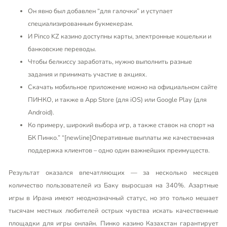
Он явно был добавлен “для галочки” и уступает
специализированным букмекерам.
И Pinco KZ казино доступны карты, электронные кошельки и
банковские переводы.
Чтобы белкиссу заработать, нужно выполнить разные
задания и принимать участие в акциях.
Скачать мобильное приложение можно на официальном сайте
ПИНКО, и также в App Store (для iOS) или Google Play (для
Android).
Ко примеру, широкий выбора игр, а также ставок на спорт на
БК Пинко.” “[newline]Оперативные выплаты же качественная
поддержка клиентов – одно один важнейших преимуществ.
Результат оказался впечатляющих — за несколько месяцев
количество пользователей из Баку выросшая на 340%. Азартные
игры в Ирана имеют неоднозначный статус, но это только мешает
тысячам местных любителей острых чувства искать качественные
площадки для игры онлайн. Пинко казино Казахстан гарантирует