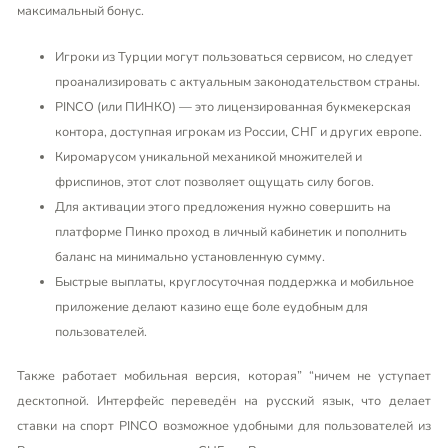
максимальный бонус.
Игроки из Турции могут пользоваться сервисом, но следует
проанализировать с актуальным законодательством страны.
PINCO (или ПИНКО) — это лицензированная букмекерская
контора, доступная игрокам из России, СНГ и других европе.
Киромарусом уникальной механикой множителей и
фриспинов, этот слот позволяет ощущать силу богов.
Для активации этого предложения нужно совершить на
платформе Пинко проход в личный кабинетик и пополнить
баланс на минимально установленную сумму.
Быстрые выплаты, круглосуточная поддержка и мобильное
приложение делают казино еще боле еудобным для
пользователей.
Также работает мобильная версия, которая” “ничем не уступает
десктопной. Интерфейс переведён на русский язык, что делает
ставки на спорт PINCO возможное удобными для пользователей из