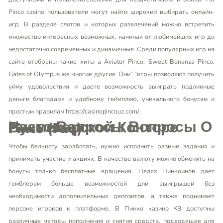
Pinco casino пользователи могут найти широкий выбирать онлайн-
игр. В разделе слотов и которых развлечений можно встретить
множество интересных возможных, начиная от любимейших игр до
недостаточно современных и динамичные. Среди популярных игр на
сайте отобраны такие хиты а Aviator Pinco, Sweet Bonanza Pinco,
Gates of Olympus же многие другие. Они” “игры позволяют получить
уйму удовольствия и даете возможность выиграть подлинные
деньги благодаря и удобному геймплею, уникального бонусам и
простым правилам
https://casinopincouz.com/
.
Часто Вопросы Вопросы О Букмекерской Конторе Pinco (faq)
Чтобы белкиссу заработать, нужно исполнить разные задания и
принимать участие и акциях. В качестве валюту можно обменять на
бонусы только бесплатные вращения. Целях Пинкоинов дает
гемблерам больше возможностей дли выигрышей без
необходимости дополнительных депозитов, а также поднимает
персоне игроков к платформе. В Пинко казино КЗ доступны
различные методы пополнения и снятия средств, подходящее для