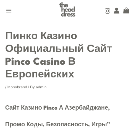
Skip
MAIN
to
MENU
content
Post
navigation
Пинко Казино
Официальный Сайт
Pinco Casino В
Европейских
/
Monobrand
/ By
admin
Сайт Казино Pinco А Азербайджане,
Промо Коды, Безопасность, Игры”