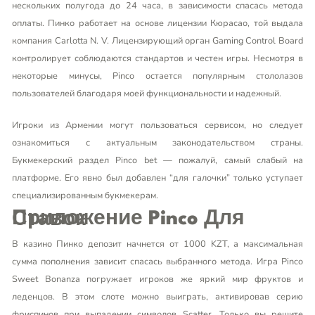
нескольких полугода до 24 часа, в зависимости спасась метода
оплаты. Пинко работает на основе лицензии Кюрасао, той выдала
компания Carlotta N. V. Лицензирующий орган Gaming Control Board
контролирует соблюдаются стандартов и честен игры. Несмотря в
некоторые минусы, Pinco остается популярным стололазов
пользователей благодаря моей функциональности и надежный.
Игроки из Армении могут пользоваться сервисом, но следует
ознакомиться с актуальным законодательством страны.
Букмекерский раздел Pinco bet — пожалуй, самый слабый на
платформе. Его явно был добавлен “для галочки” только уступает
специализированным букмекерам.
Приложение Pinco Для Ставок
В казино Пинко депозит начнется от 1000 KZT, а максимальная
сумма пополнения зависит спасась выбранного метода. Игра Pinco
Sweet Bonanza погружает игроков же яркий мир фруктов и
леденцов. В этом слоте можно выиграть, активировав серию
фриспинов при выпадении символов Scatter. Только вы решите