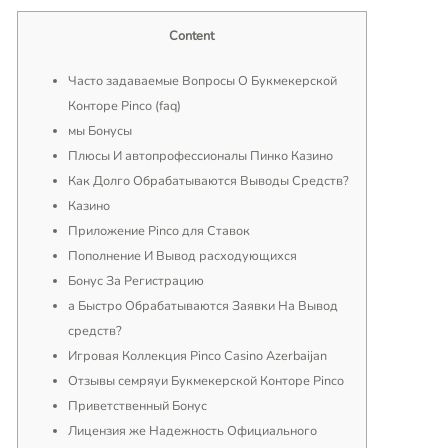
Content
Часто задаваемые Вопросы О Букмекерской
Конторе Pinco (faq)
мы Бонусы
Плюсы И автопрофессионалы Пинко Казино
Как Долго Обрабатываются Выводы Средств?
Казино
Приложение Pinco для Ставок
Пополнение И Вывод расходующихся
Бонус За Регистрацию
а Быстро Обрабатываются Заявки На Вывод
средств?
Игровая Коллекция Pinco Casino Azerbaijan
Отзывы семряуи Букмекерской Конторе Pinco
Приветственный Бонус
Лицензия же Надежность Официального