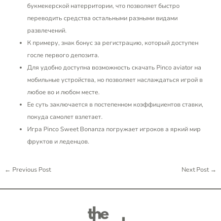
букмекерской натерритории, что позволяет быстро
переводить средства остальными разными видами
развлечений.
К примеру, знак бонус за регистрацию, который доступен
госле первого депозита.
Для удобно доступна возможность скачать Pinco aviator на
мобильные устройства, но позволяет наслаждаться игрой в
любое во и любом месте.
Ее суть заключается в постепенном коэффициентов ставки,
покуда самолет взлетает.
Игра Pinco Sweet Bonanza погружает игроков а яркий мир
фруктов и леденцов.
←
Previous Post
Next Post
→