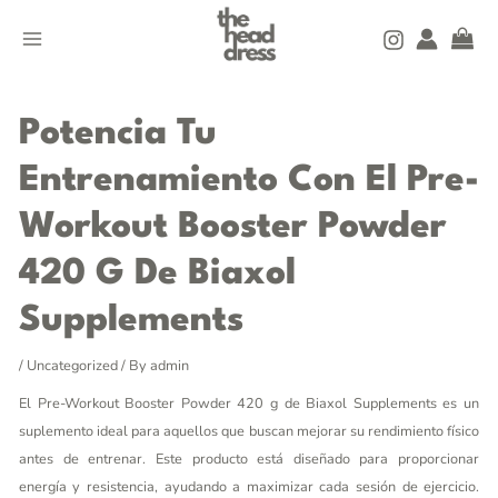
Skip
MAIN
to
MENU
content
Post
navigation
Potencia Tu
Entrenamiento Con El Pre-
Workout Booster Powder
420 G De Biaxol
Supplements
/
Uncategorized
/ By
admin
El Pre-Workout Booster Powder 420 g de Biaxol Supplements es un
suplemento ideal para aquellos que buscan mejorar su rendimiento físico
antes de entrenar. Este producto está diseñado para proporcionar
energía y resistencia, ayudando a maximizar cada sesión de ejercicio.