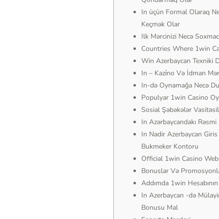
In üçün Formal Olaraq N
Keçmək Olar
Ilk Mərcinizi Necə Soxma
Countries Where 1win Cas
Win Azerbaycan Texniki 
In – Kazi̇no Və İdman Mərc
In-də Oynamağa Necə Du
Populyar 1win Casino Oy
Sosial Şəbəkələr Vasitəsi
In Azərbaycandakı Rəsmi 
In Nadir Azerbaycan Giris
Bukmeker Kontoru
Official 1win Casino Webs
Bonuslar Və Promosyonl
Addımda 1win Hesabının 
In Azerbaycan -də Mülayi
Bonusu Mal