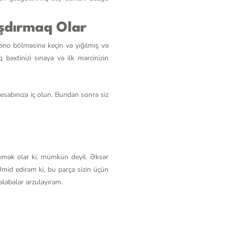
şdırmaq Olar
azino bölməsinə keçin və yığılmış və
bəxtinizi sınaya və ilk mərcinizin
esabınıza iç olun. Bundan sonra siz
demək olar ki, mümkün deyil. Əksər
Ümid edirəm ki, bu parça sizin üçün
ləbələr arzulayıram.