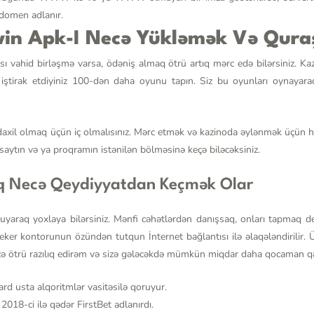
 domen adlanır.
win Apk-I Necə Yükləmək Və Qura
nsı vahid birləşmə varsa, ödəniş almaq ötrü artıq mərc edə bilərsiniz. K
 iştirak etdiyiniz 100-dən daha oyunu tapın. Siz bu oyunları oynayaraq 
axil olmaq üçün iç olmalısınız. Mərc etmək və kazinoda əylənmək üçün h
ytın və ya proqramın istənilən bölməsinə keçə biləcəksiniz.
aq Necə Qeydiyyatdan Keçmək Olar
oxuyaraq yoxlaya bilərsiniz. Mənfi cəhətlərdən danışsaq, onları tapmaq 
ker kontorunun özündən tutqun İnternet bağlantısı ilə əlaqələndirilir. 
izə ötrü razılıq edirəm və sizə gələcəkdə mümkün miqdar daha qocaman qə
ard usta alqoritmlər vasitəsilə qoruyur.
 2018-ci ilə qədər FirstBet adlanırdı.