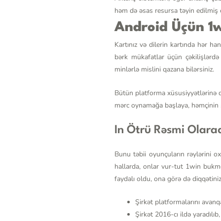
həm də əsas resursa təyin edilmiş
Android Üçün 1
Kartınız və dilerin kartında hər ha
bərk mükafatlar üçün çəkilişlərdə
minlərlə mislini qazana bilərsiniz.
Bütün platforma xüsusiyyətlərinə d
mərc oynamağa başlaya, həmçinin sa
In Ötrü Rəsmi Olar
Bunu təbii oyunçuların rəylərini 
hallarda, onlar vur-tut 1win bukme
faydalı oldu, ona görə də diqqətin
Şirkət platformalarını avanq
Şirkət 2016-cı ildə yaradılıb,