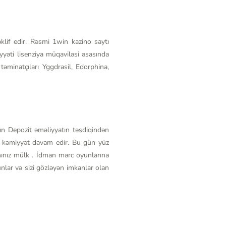
əklif edir. Rəsmi 1win kazino saytı
iyyəti lisenziya müqaviləsi əsasında
əminatçıları Yggdrasil, Edorphina,
n Depozit əməliyyatın təsdiqindən
ə kəmiyyət davam edir. Bu gün yüz
nınız mülk . İdman mərc oyunlarına
yunlar və sizi gözləyən imkanlar olan