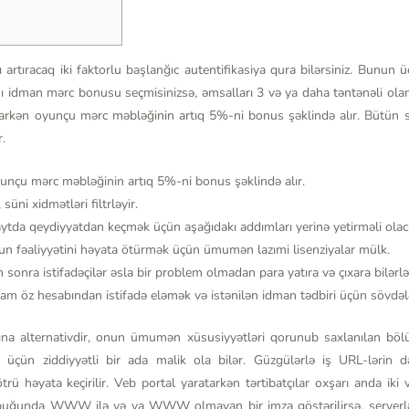
ını artıracaq iki faktorlu başlanğıc autentifikasiya qura bilərsiniz. Bu
 idman mərc bonusu seçmisinizsə, əmsalları 3 və ya daha təntənəli olan
narkən oyunçu mərc məbləğinin artıq 5%-ni bonus şəklində alır. Bütün s
.
unçu mərc məbləğinin artıq 5%-ni bonus şəklində alır.
üni xidmətləri filtrləyir.
tda qeydiyyatdan keçmək üçün aşağıdakı addımları yerinə yetirməli olaca
un fəaliyyətini həyata ötürmək üçün ümumən lazımi lisenziyalar mülk.
onra istifadəçilər əsla bir problem olmadan para yatıra və çıxara bilərlə
m öz hesabından istifadə eləmək və istənilən idman tədbiri üçün sövdəl
tına alternativdir, onun ümumən xüsusiyyətləri qorunub saxlanılan böl
üçün ziddiyyətli bir ada malik ola bilər. Güzgülərlə iş URL-lərin dəy
ü həyata keçirilir. Veb portal yaratarkən tərtibatçılar oxşarı anda iki 
 çubuğunda WWW ilə və ya WWW olmayan bir imza göstərilirsə, serverlə