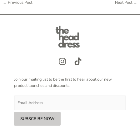
←
Previous Post
Next Post
→
Join our mailing list to be the first to hear about our new
product launches and discounts.