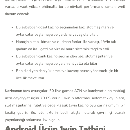
varsa, u vaxt yüksək ehtimalla bu tip növbəti performans zamanı weil
davam edəcək.
Bu səbəbdən gözəl kazino seçimindən bəzi slot maşınları və
əyləncələr başlamaya və ya daha yavaş ola bilər.
Həmçinin, təbii idman və e-idman fənləri ilə yanaşı, 1Win tək
qədəm da irəli getdi və virtual mərc sistemini təqdim etdi.
Bu səbəbdən canlı kazino seçimindən bəzi slot maşınları və
əyləncələr başlamaya və ya ən ehtiyatla ola bilər.
Bahisleri yeniden yüklemek ve kazançlarınızı yönetmek için bir
özellik mevcuttur.
Kazinonun təzə oyunçuları 50 live games AZN-yə kəmiyyət olan məbləğ
üzrə qeydiyyat üçün 70 FS verir. 1win platforması avtomatik oyunlara,
slot maşınlarına, rulet və özgə klassik 1win kazino oyunlarına ümumi bir
təsdiq gətirir. Bu, etkinliklerin bədii akışlar olarak çevrimiçi olarak
yayınlandığı anlamına 1win gelir.
Android Üçün 1win Tətbiqi