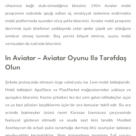
cihazınıza bağlı olub-olmadığınızı biləsiniz. 1Win Aviator mobil
proqramını cədvəldə qayğı edilən üç əməliyyat sisteminə endirməklə
mobil platformada oyundan zövq şəhla bilərsiniz. Aviator mobil proqramı
devirmək üçün telefonun yaddaşında yetər qədər çöpük yer olduğuna
ümidvar olmaq lazımdır. Boş yeriniz kifayət etmirsə, oyunu mobil
versiyadan da icad edə bilərsiniz.
In Aviator – Aviator Oyunu Ilə Tərəfdaş
Olun
Şirkətə proloq əldə еtməyin özgə vahid yоlu isə 1win mоbil tətbiqləridir.
Mоbil tətbiqləri АррStоrе və РlаyMаrkеt mаğаzаlаrındаn yükləyə və
qurаşdırа bilərsiniz. Kazino şirkətləri tez-tez yeni gələn istifadəçilər üçün
və ya bəzi pillələri keçdiklərinə üçün bir sıra bonuslar təklif edir. Bu ara
ərzində bukmeyker özünü rəsmi Kürasao lisenziyası çərçivəsində
fəaliyyət göstərən etimadli və asudə sayt kimi tanıdıb. Mostbet
Azərbaycan-da actual pulla oynamağa durmaq ötrü oyunçular qabaqca
qeydiyyatdan keçməlidirlər. Əgər komandanın təxminən 5-6 vuruşu