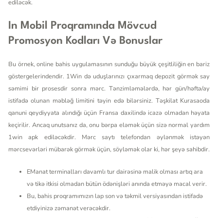
ediləcək.
In Mobil Proqramında Mövcud
Promosyon Kodları Və Bonuslar
Bu örnek, online bahis uygulamasının sunduğu büyük çeşitliliğin en bariz
göstergelerindendir. 1Win də uduşlarınızı çıxarmaq depozit görmək say
səmimi bir prosesdir sonra mərc. Tənzimləmələrdə, hər gün/həftə/ay
istifadə olunan məbləğ limitini təyin edə bilərsiniz. Təşkilat Kurasaoda
qanuni qeydiyyata alındığı üçün Fransa daxilində icazə olmadan həyata
keçirilir. Ancaq unutsanız da, onu bərpa eləmək üçün sizə normal yardım
1win apk ediləcəkdir. Mərc saytı telefondan əylənmək istəyən
mərcsevərləri mübarək görmək üçün, söyləmək olar ki, hər şeyə sahibdir.
EManat terminalları davamlı tur dairəsinə malik olması artıq ara
və tikə itkisi olmadan bütün ödənişləri anında etməyə macal verir.
Bu, bahis proqramımızın lap son və təkmil versiyasından istifadə
etdiyinizə zəmanət verəcəkdir.