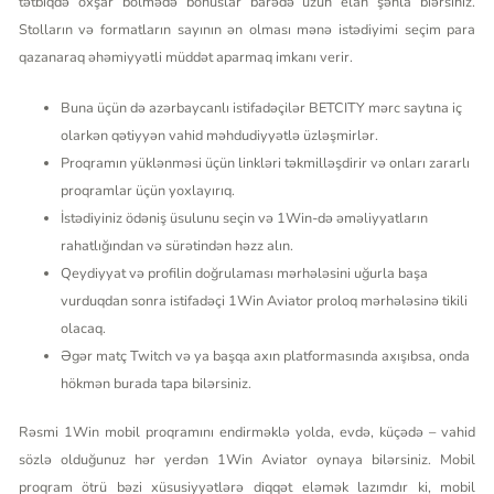
tətbiqdə oxşar bölmədə bonuslar barədə uzun elan şəhla biərsiniz.
Stolların və formatların sayının ən olması mənə istədiyimi seçim para
qazanaraq əhəmiyyətli müddət aparmaq imkanı verir.
Buna üçün də azərbaycanlı istifadəçilər BETCITY mərc saytına iç
olarkən qətiyyən vahid məhdudiyyətlə üzləşmirlər.
Proqramın yüklənməsi üçün linkləri təkmilləşdirir və onları zararlı
proqramlar üçün yoxlayırıq.
İstədiyiniz ödəniş üsulunu seçin və 1Win-də əməliyyatların
rahatlığından və sürətindən həzz alın.
Qeydiyyat və profilin doğrulaması mərhələsini uğurla başa
vurduqdan sonra istifadəçi 1Win Aviator proloq mərhələsinə tikili
olacaq.
Əgər matç Twitch və ya başqa axın platformasında axışıbsa, onda
hökmən burada tapa bilərsiniz.
Rəsmi 1Win mobil proqramını endirməklə yolda, evdə, küçədə – vahid
sözlə olduğunuz hər yerdən 1Win Aviator oynaya bilərsiniz. Mobil
proqram ötrü bəzi xüsusiyyətlərə diqqət eləmək lazımdır ki, mobil