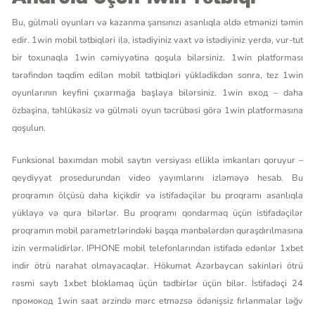
Bu, gülməli oyunları və kazanma şansınızı asanlıqla əldə etmənizi təmin
edir. 1win mobil tətbiqləri ilə, istədiyiniz vaxt və istədiyiniz yerdə, vur-tut
bir toxunaqla 1win cəmiyyətinə qoşula bilərsiniz. 1win platforması
tərəfindən təqdim edilən mobil tətbiqləri yüklədikdən sonra, tez 1win
oyunlarının keyfini çıxarmağa başlaya bilərsiniz. 1win вход – daha
özbaşina, təhlükəsiz və gülməli oyun təcrübəsi görə 1win platformasına
qoşulun.
Funksional baxımdan mobil saytın versiyası elliklə imkanları qoruyur –
qeydiyyat prosedurundan video yayımlarını izləməyə hesab. Bu
proqramın ölçüsü daha kiçikdir və istifadəçilər bu proqramı asanlıqla
yükləyə və qura bilərlər. Bu proqramı qondarmaq üçün istifadəçilər
proqramın mobil parametrlərindəki başqa mənbələrdən quraşdırılmasına
izin verməlidirlər. IPHONE mobil telefonlarından istifadə edənlər 1xbet
indir ötrü narahat olmayacaqlar. Hökumət Azərbaycan sakinləri ötrü
rəsmi saytı 1xbet bloklamaq üçün tədbirlər üçün bilər. İstifadəçi 24
промокод 1win saat ərzində mərc etməzsə ödənişsiz fırlanmalar ləğv