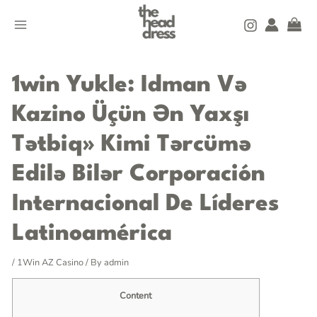
Skip
MAIN
to
MENU
content
Post
navigation
1win Yukle: Idman Və
Kazino Üçün Ən Yaxşı
Tətbiq» Kimi Tərcümə
Edilə Bilər Corporación
Internacional De Líderes
Latinoamérica
/
1Win AZ Casino
/ By
admin
Content