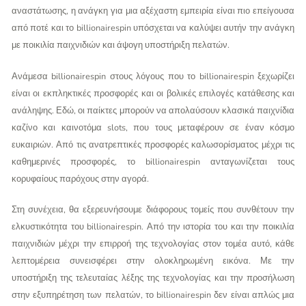
αναστάτωσης, η ανάγκη για μια αξέχαστη εμπειρία είναι πιο επείγουσα
από ποτέ και το billionairespin υπόσχεται να καλύψει αυτήν την ανάγκη
με ποικιλία παιχνιδιών και άψογη υποστήριξη πελατών.
Ανάμεσα
billionairespin
στους λόγους που το billionairespin ξεχωρίζει
είναι οι εκπληκτικές προσφορές και οι βολικές επιλογές κατάθεσης και
ανάληψης. Εδώ, οι παίκτες μπορούν να απολαύσουν κλασικά παιχνίδια
καζίνο και καινοτόμα slots, που τους μεταφέρουν σε έναν κόσμο
ευκαιριών. Από τις ανατρεπτικές προσφορές καλωσορίσματος μέχρι τις
καθημερινές προσφορές, το billionairespin ανταγωνίζεται τους
κορυφαίους παρόχους στην αγορά.
Στη συνέχεια, θα εξερευνήσουμε διάφορους τομείς που συνθέτουν την
ελκυστικότητα του billionairespin. Από την ιστορία του και την ποικιλία
παιχνιδιών μέχρι την επιρροή της τεχνολογίας στον τομέα αυτό, κάθε
λεπτομέρεια συνεισφέρει στην ολοκληρωμένη εικόνα. Με την
υποστήριξη της τελευταίας λέξης της τεχνολογίας και την προσήλωση
στην εξυπηρέτηση των πελατών, το billionairespin δεν είναι απλώς μια