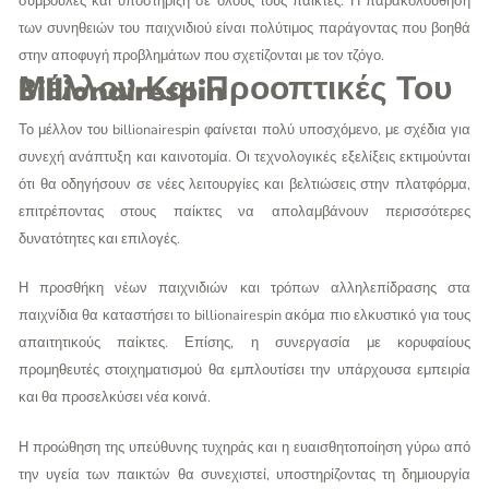
συμβουλές και υποστήριξη σε όλους τους παίκτες. Η παρακολούθηση
των συνηθειών του παιχνιδιού είναι πολύτιμος παράγοντας που βοηθά
στην αποφυγή προβλημάτων που σχετίζονται με τον τζόγο.
Μέλλον Και Προοπτικές Του Billionairespin
Το μέλλον του billionairespin φαίνεται πολύ υποσχόμενο, με σχέδια για
συνεχή ανάπτυξη και καινοτομία. Οι τεχνολογικές εξελίξεις εκτιμούνται
ότι θα οδηγήσουν σε νέες λειτουργίες και βελτιώσεις στην πλατφόρμα,
επιτρέποντας στους παίκτες να απολαμβάνουν περισσότερες
δυνατότητες και επιλογές.
Η προσθήκη νέων παιχνιδιών και τρόπων αλληλεπίδρασης στα
παιχνίδια θα καταστήσει το billionairespin ακόμα πιο ελκυστικό για τους
απαιτητικούς παίκτες. Επίσης, η συνεργασία με κορυφαίους
προμηθευτές στοιχηματισμού θα εμπλουτίσει την υπάρχουσα εμπειρία
και θα προσελκύσει νέα κοινά.
Η προώθηση της υπεύθυνης τυχηράς και η ευαισθητοποίηση γύρω από
την υγεία των παικτών θα συνεχιστεί, υποστηρίζοντας τη δημιουργία