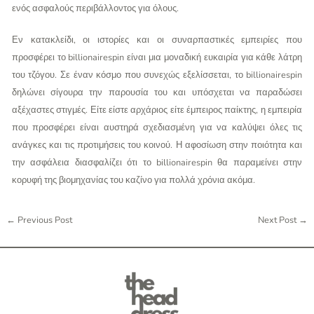
ενός ασφαλούς περιβάλλοντος για όλους.
Εν κατακλείδι, οι ιστορίες και οι συναρπαστικές εμπειρίες που
προσφέρει το billionairespin είναι μια μοναδική ευκαιρία για κάθε λάτρη
του τζόγου. Σε έναν κόσμο που συνεχώς εξελίσσεται, το billionairespin
δηλώνει σίγουρα την παρουσία του και υπόσχεται να παραδώσει
αξέχαστες στιγμές. Είτε είστε αρχάριος είτε έμπειρος παίκτης, η εμπειρία
που προσφέρει είναι αυστηρά σχεδιασμένη για να καλύψει όλες τις
ανάγκες και τις προτιμήσεις του κοινού. Η αφοσίωση στην ποιότητα και
την ασφάλεια διασφαλίζει ότι το billionairespin θα παραμείνει στην
κορυφή της βιομηχανίας του καζίνο για πολλά χρόνια ακόμα.
←
Previous Post
Next Post
→