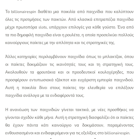
Το billionairespin διαθέτει μια ποικιλία από παιχνίδια που καλύπτουν
όλες τις προτιμήσεις των παικτών. Από κλασικά επιτραπέζια παιχνίδια
μέχρι πρωτοπόρα slots, υπάρχουν επιλογές για κάθε γούστο. Ένα από
τα πιο δημοφιλή παιχνίδια είναι η ρουλέτα, η οποία προσελκύει πολλούς
καινούργιους παίκτες με την απλότητα και τις στρατηγικές της.
Άλλες κατηγορίες περιλαμβάνουν παιχνίδια όπως το μπλακτζακ, όπου
οι παίκτες δοκιμάζουν τις ικανότητές τους και τη στρατηγική τους.
Ακολουθούν τα φρουτάκια και οι προοδευτικοί κουλοχέρηδες, που
προσφέρουν εντυπωσιακά τζάκποτ και ευχάριστη εμπειρία παιχνιδιού.
Αυτή η ποικιλία δίνει στους παίκτες την ελευθερία να επιλέξουν
παιχνίδια ανάλογα με τα ενδιαφέροντά τους.
Η ανανέωση των παιχνιδιών γίνεται τακτικά, με νέες προσθήκες να
γίνονται σχεδόν κάθε μήνα. Αυτή η στρατηγική διασφαλίζει ότι οι παίκτες
θα έχουν πάντα κάτι καινούργιο να δοκιμάσουν, παραμένοντας
ενθουσιασμένοι και ενδιαφερόμενοι για τις εξελίξεις στο billionairespin.