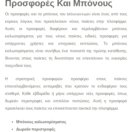
Προσφορές Και Μπόνους
Οι προσφορές και τα μπόνους του billionairespin είναι ένας από τους
κύριους λόγους που προσελκύουν νέους παίκτες στην πλατφόρμα.
Αυτές οι προσφορές διαφέρουν και περιλαμβάνουν μπόνους
καλωσορίσματος για τους νέους παίκτες, ειδικές προσφορές για
υπάρχοντες χρήστες και εποχιακές εκπτώσεις. Το μπόνους
καλωσορίσματος είναι συνήθως ένα ποσοστό της πρώτης κατάθεσης,
δίνοντας στους παίκτες τη δυνατότητα να επεκτείνουν τις ευκαιρίες
παιχνιδιού τους.
Η στρατηγική προσφορών προσφέρει στους παίκτες
επαναλαμβανόμενες ανταμοιβές που κρατούν το ενδιαφέρον τους
σταθερό. Κάθε εβδομάδα ή μήνα υπάρχουν νέες προσφορές, όπως
δωρεάν περιστροφές και επιπλέον πιστώσεις. Αυτή η προσφορά
προσελκύει τους παίκτες να επισκέπτονται τακτικά την πλατφόρμα.
Μπόνους καλωσορίσματος
Δωρεάν περιστροφές