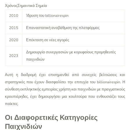
ΧρόνοςΣημαντικά Σημεία
2010
Ίδρυση του billionairespin
2015
Επαναστατική αναβάθμιση της πλατφόρμας
2020
Επέκταση σε νέες αγορές
Δημιουργία συνεργασιών με κορυφαίους προμηθευτές
2023
παιχνιδιών
Αυτή η διαδρομή έχει επισημανθεί από συνεχείς βελτιώσεις και
στρατηγικές που έχουν διασφαλίσει την επιτυχία του billionairespin. Η
σύνθεση εκπληκτικής εμπειρίας χρήστη και παιχνιδιών με πραγματικούς
κρουπιέρηδες, έχει δημιουργήσει μια κουλτούρα που ενθουσιάζει τους
παίκτες.
Οι Διαφορετικές Κατηγορίες
Παιχνιδιών