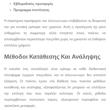
Εβδομαδιαίες προσφορές
Προγραμμα πιστότητας
Η στρατηγική προσφορών του billionairespin επιβεβαιώνει τη δέσμευσή
του για ευνοϊκή εμπειρία των χρηστών. Αυτή η προσέγγιση όχι μόνο
ενθαρρύνει τη συμμετοχή, αλλά επιτρέπει στους παίκτες να
απολαμβάνουν περισσότερα παιχνίδια χωρίς να χρειαστεί να ξοδέψουν
επιπλέον χρήματα.
Μέθοδοι Κατάθεσης Και Ανάληψης
Η ευκολία στις συναλλαγές είναι κρίσιμη σε κάθε διαδικτυακή
πλατφόρμα τυχερών παιχνιδιών, και το billionairespin δεν αποτελεί
εξαίρεση. Οι παίκτες έχουν στη διάθεσή τους ποικιλία μεθόδων
κατάθεσης και ανάληψης, εξασφαλίζοντας ότι μπορούν να επιλέξουν
την επιλογή που τους ταιριάζει καλύτερα. Οι κοινές μέθοδοι
περιλαμβάνουν πιστωτικές κάρτες, ηλεκτρονικά πορτοφόλια και
τραπεζικές μεταφορές.