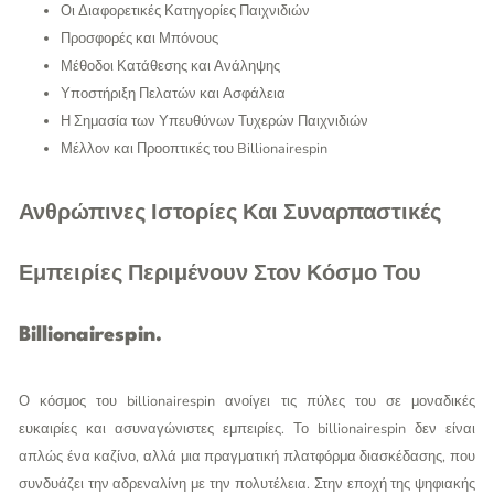
Οι Διαφορετικές Κατηγορίες Παιχνιδιών
Προσφορές και Μπόνους
Μέθοδοι Κατάθεσης και Ανάληψης
Υποστήριξη Πελατών και Ασφάλεια
Η Σημασία των Υπευθύνων Τυχερών Παιχνιδιών
Μέλλον και Προοπτικές του Billionairespin
Ανθρώπινες Ιστορίες Και Συναρπαστικές
Εμπειρίες Περιμένουν Στον Κόσμο Του
Billionairespin.
Ο κόσμος του billionairespin ανοίγει τις πύλες του σε μοναδικές
ευκαιρίες και ασυναγώνιστες εμπειρίες. Το billionairespin δεν είναι
απλώς ένα καζίνο, αλλά μια πραγματική πλατφόρμα διασκέδασης, που
συνδυάζει την αδρεναλίνη με την πολυτέλεια. Στην εποχή της ψηφιακής