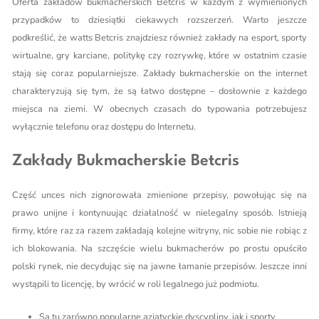
Oferta zakładów bukmacherskich Betcris w każdym z wymienionych
przypadków to dziesiątki ciekawych rozszerzeń. Warto jeszcze
podkreślić, że watts Betcris znajdziesz również zakłady na esport, sporty
wirtualne, gry karciane, politykę czy rozrywkę, które w ostatnim czasie
stają się coraz popularniejsze. Zakłady bukmacherskie on the internet
charakteryzują się tym, że są łatwo dostępne – dosłownie z każdego
miejsca na ziemi. W obecnych czasach do typowania potrzebujesz
wyłącznie telefonu oraz dostępu do Internetu.
Zakłady Bukmacherskie Betcris
Część unces nich zignorowała zmienione przepisy, powołując się na
prawo unijne i kontynuując działalność w nielegalny sposób. Istnieją
firmy, które raz za razem zakładają kolejne witryny, nic sobie nie robiąc z
ich blokowania. Na szczęście wielu bukmacherów po prostu opuściło
polski rynek, nie decydując się na jawne łamanie przepisów. Jeszcze inni
wystąpili to licencję, by wrócić w roli legalnego już podmiotu.
Są tu zarówno popularne azjatyckie dyscypliny, jak i sporty