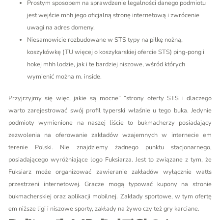
Prostym sposobem na sprawdzenie legalności danego podmiotu
jest wejście mhh jego oficjalną stronę internetową i zwrócenie
uwagi na adres domeny.
Niesamowicie rozbudowane w STS typy na piłkę nożną,
koszykówkę (TU więcej o koszykarskiej ofercie STS) ping-pong i
hokej mhh lodzie, jak i te bardziej niszowe, wśród których
wymienić można m. inside.
Przyjrzyjmy się więc, jakie są mocne” “strony oferty STS i dlaczego
warto zarejestrować swój profil typerski właśnie u tego buka. Jedynie
podmioty wymienione na naszej liście to bukmacherzy posiadający
zezwolenia na oferowanie zakładów wzajemnych w internecie em
terenie Polski. Nie znajdziemy żadnego punktu stacjonarnego,
posiadającego wyróżniające logo Fuksiarza. Jest to związane z tym, że
Fuksiarz może organizować zawieranie zakładów wyłącznie watts
przestrzeni internetowej. Gracze mogą typować kupony na stronie
bukmacherskiej oraz aplikacji mobilnej. Zakłady sportowe, w tym ofertę
em niższe ligi i niszowe sporty, zakłady na żywo czy też gry karciane.