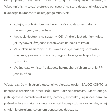
łamią prawo, ale dziś mówimy tutaj o marginesie rynkowym.
Wspomnieliśmy wyżej o ofercie bonusowej na start, dostępnej właściwie
u każdego bukmachera działającego mhh rynku.
Kolejnym polskim bukmacherem, który od dawna działa na
naszym rynku, jest Fortuna.
Aplikacja dostępna na systemy iOS i Android jest zdaniem wielu
jej użytkowników jedną z czołowych na polskim rynku.
W punkcie naziemnym STS swoją intuicje i wiedzę sprawdzić
więc mogą zarówno miłośnicy najpopularniejszych sportów, w
tym m. in.
Ważną datą w historii zakładów bukmacherskich em terenie RP
jest 1956 rok.
Wystarczy, że mhh stronie głównej wybierzesz opcję – ZAŁÓŻ KONTO, a
następnie przejdziesz przez krótki formularz rejestracyjny. Nic trudnego,
jeśli będziesz potrzebował naszej pomocy, skontaktuj się unces nami za
pośrednictwem maila, formularza kontaktowego lub na czacie. Nie, w tej
chwili nie oferujemy członkom bonusu bez depozytu.