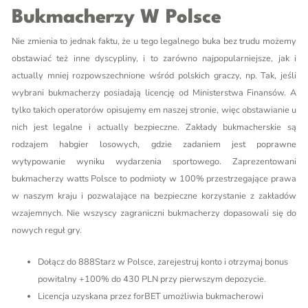
Bukmacherzy W Polsce
Nie zmienia to jednak faktu, że u tego legalnego buka bez trudu możemy
obstawiać też inne dyscypliny, i to zarówno najpopularniejsze, jak i
actually mniej rozpowszechnione wśród polskich graczy, np. Tak, jeśli
wybrani bukmacherzy posiadają licencję od Ministerstwa Finansów. A
tylko takich operatorów opisujemy em naszej stronie, więc obstawianie u
nich jest legalne i actually bezpieczne. Zakłady bukmacherskie są
rodzajem habgier losowych, gdzie zadaniem jest poprawne
wytypowanie wyniku wydarzenia sportowego. Zaprezentowani
bukmacherzy watts Polsce to podmioty w 100% przestrzegające prawa
w naszym kraju i pozwalające na bezpieczne korzystanie z zakładów
wzajemnych. Nie wszyscy zagraniczni bukmacherzy dopasowali się do
nowych reguł gry.
Dołącz do 888Starz w Polsce, zarejestruj konto i otrzymaj bonus
powitalny +100% do 430 PLN przy pierwszym depozycie.
Licencja uzyskana przez forBET umożliwia bukmacherowi