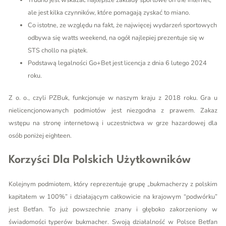
ale jest kilka czynników, które pomagają zyskać to miano.
Co istotne, ze względu na fakt, że najwięcej wydarzeń sportowych
odbywa się watts weekend, na ogół najlepiej prezentuje się w
STS chollo na piątek.
Podstawą legalności Go+Bet jest licencja z dnia 6 lutego 2024
roku.
Z o. o., czyli PZBuk, funkcjonuje w naszym kraju z 2018 roku. Gra u
nielicencjonowanych podmiotów jest niezgodna z prawem. Zakaz
wstępu na stronę internetową i uczestnictwa w grze hazardowej dla
osób poniżej eighteen.
Korzyści Dla Polskich Użytkowników
Kolejnym podmiotem, który reprezentuje grupę „bukmacherzy z polskim
kapitałem w 100%” i działającym całkowicie na krajowym “podwórku”
jest Betfan. To już powszechnie znany i głęboko zakorzeniony w
świadomości typerów bukmacher. Swoją działalność w Polsce Betfan