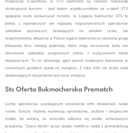
Propozycje e-sportowe w STS opatrzone są również naprawdę
atrakcyjnymi kursami – pod kątem współczynników na e-sport STS
spokojnie może konkurować mirielle. in. Legalny bukmacher STS to
jednej z największych we najlepiej rozpoznawalnych operatorów
zakładów sportowych, działających na polskim rynku. Jak
wspomnieliśmy, aktualnie w Polsce legalni bukmacherzy stanowią grupę
kilkunastu firm. Istnieją podmioty, które mają zezwolenie tylko em
oferowanie zakładów wzajemnych online, z wyłączeniem lokali
stacjonarnych. To nic dziwnego, gdyż powoli tradycyjne typowanie w
naziemnych punktach spada na margines. Z roku mhh rok liczba osób
obstawiających stacjonarnie jest coraz mniejsza.
Sts Oferta Bukmacherska Prematch
Liczba operatorów uzyskujących zezwolenie mhh działalność nadal
rośnie. Gracze chętniej wybierają sprawdzone, zaufane i bezpieczne
źródła, bo wiedzą, że wszystko odbywa się wedle uchwalonych
przepisów. “Szara strefa” wciąż działa, niektórzy nadal z premedytacją