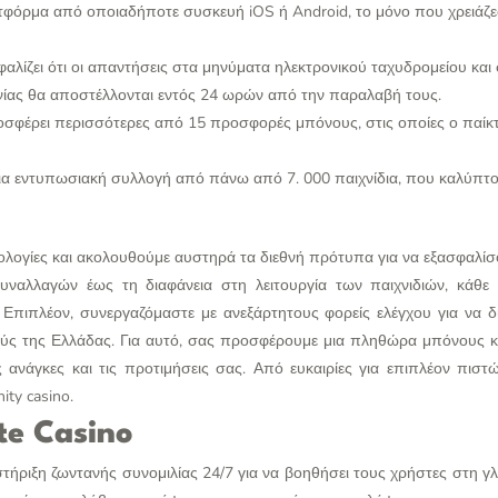
ατφόρμα από οποιαδήποτε συσκευή iOS ή Android, το μόνο που χρειάζε
αλίζει ότι οι απαντήσεις στα μηνύματα ηλεκτρονικού ταχυδρομείου κα
νίας θα αποστέλλονται εντός 24 ωρών από την παραλαβή τους.
σφέρει περισσότερες από 15 προσφορές μπόνους, στις οποίες ο παίκτ
ει μια εντυπωσιακή συλλογή από πάνω από 7. 000 παιχνίδια, που καλύπ
λογίες και ακολουθούμε αυστηρά τα διεθνή πρότυπα για να εξασφαλίσο
λλαγών έως τη διαφάνεια στη λειτουργία των παιχνιδιών, κάθε δι
 Επιπλέον, συνεργαζόμαστε με ανεξάρτητους φορείς ελέγχου για να
ούς της Ελλάδας. Για αυτό, σας προσφέρουμε μια πληθώρα μπόνους
 ανάγκες και τις προτιμήσεις σας. Από ευκαιρίες για επιπλέον πιστ
inity casino
.
te Casino
τήριξη ζωντανής συνομιλίας 24/7 για να βοηθήσει τους χρήστες στη 