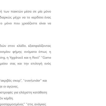
ωή των παικτών μέσα σε μία μόνο
διαρκώς μέχρι να το κερδίσει ένας
ο μόνο που χρειάζεστε είναι να
διών στον κλάδο, εξασφαλίζοντας
γκοσμίου φήμης ονόματα όπως η
ing, η Yggdrasil και η Rest” “Game
μείου σας και την επιλογή ενός
κριβές σκορ”, “over/under” και
ι οι αγώνες.
ιστροφές για ελάχιστη κατάθεση
όν κέρδη.
ροσαρμοσμένες” “στις ανάγκες