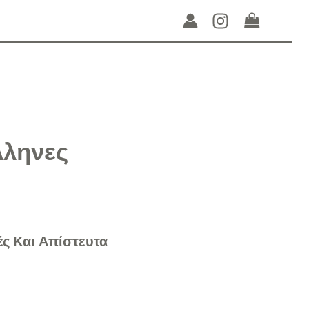
λληνες
ές Και Απίστευτα