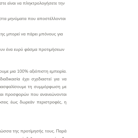
στε είναι να πληκτρολογήσετε την
ι στα μηνύματα που αποστέλλονται
ης μπορεί να πάρει μπόνους για
τουν ένα ευρύ φάσμα προτιμήσεων
υμε μια 100% αξιόπιστη εμπειρία.
αδικασία έχει σχεδιαστεί για να
 διασφαλίσουμε τη συμμόρφωση με
 και προσφορών που ανανεώνονται
ώσεις έως δωρεάν περιστροφές, η
γλώσσα της προτίμησής τους. Παρά