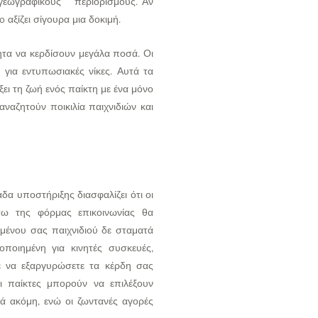
γεωγραφικούς” “περιορισμούς. Αν
 αξίζει σίγουρα μια δοκιμή.
ητα να κερδίσουν μεγάλα ποσά. Οι
 για εντυπωσιακές νίκες. Αυτά τα
ει τη ζωή ενός παίκτη με ένα μόνο
αναζητούν ποικιλία παιχνιδιών και
δα υποστήριξης διασφαλίζει ότι οι
σω της φόρμας επικοινωνίας θα
μένου σας παιχνιδιού δε σταματά
οποιημένη για κινητές συσκευές,
τε να εξαργυρώσετε τα κέρδη σας
ι παίκτες μπορούν να επιλέξουν
λά ακόμη, ενώ οι ζωντανές αγορές