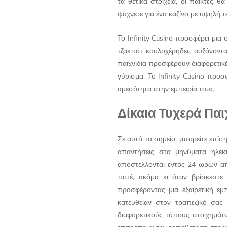
τα θετικά στοιχεία, οι παίκτες
ψάχνετε για ένα καζίνο με υψηλή τ
Το Infinity Casino προσφέρει μι
τζακπότ κουλοχέρηδες αυξάνονται
παιχνίδια προσφέρουν διαφορετικέ
γύρισμα. Το Infinity Casino προσ
αμεσότητα στην εμπειρία τους.
Δίκαια Τυχερά Παι
Σε αυτό το σημείο, μπορείτε επίσ
απαντήσεις στα μηνύματα ηλεκ
αποστέλλονται εντός 24 ωρών απ
ποτέ, ακόμα κι όταν βρίσκεστε 
προσφέροντας μια εξαιρετική εμ
κατευθείαν στον τραπεζικό σας
διαφορετικούς τύπους στοιχημάτω