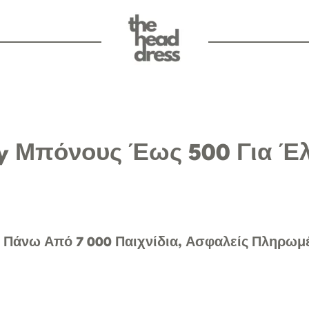
ity Μπόνους Έως 500 Για Έ
α: Πάνω Από 7 000 Παιχνίδια, Ασφαλείς Πληρωμ