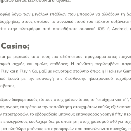
ημάτων καθώς εξελίσσονται οι αγώνες.
δημοφιλή λόγω των μεγάλων επάθλων που μπορούν να αλλάξουν τη ζ
ουλοχέρηδες, στους οποίους το συνολικό ποσό του τζάκποτ αυξάνεται 
θείτε στην πλατφόρμα από οποιαδήποτε συσκευή iOS ή Android, τ
y Casino;
ζεται με μερικούς από τους πιο αξιόπιστους προγραμματιστές παιχνι
ραφικά αιχμής και ομαλές επιδόσεις. Η σύνθεση περιλαμβάνει πα
l Play και η Play’n Go, μαζί με καινοτόμα στούντιο όπως η Hacksaw Gam
σμού ξεκινά με την εισαγωγή της διεύθυνσης ηλεκτρονικού ταχυδρο
όσβασης.
έξουν διαφορετικούς τύπους στοιχημάτων όπως το “στοίχημα νικητή”, “α
νές αγορές επιτρέπουν την τοποθέτηση στοιχημάτων καθώς εξελίσσοντα
άν περιστροφών, το εβδομαδιαίο μπόνους επαναφοράς χορηγεί fifty περ
σε επιλεγμένους κουλοχέρηδες με απαίτηση στοιχηματισμού x40 για τυχ
ε μια πληθώρα μπόνους και προσφορών που ανανεώνονται συνεχώς, π