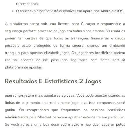
recompensas.
O aplicativo MostBet está disponível em aparelhos Android e iOS.
A plataforma opera sob uma licença para Curaçao e responsable a
segurança perform processo de jogo em todas since etapas. Os usuários
podem ter certeza de que todas as transações financeiras e dados
pessoais estão protegidos de forma segura, criando um ambiente
tranquilo para apostas elizabeth jogos. Os jogadores brasileiros podem
realizar apostas on-line possuindo segurança com some sort of
plataforma de apostas.
Resultados E Estatísticas 2 Jogos
operating-system mais populares ag casa. Você pode apostar usando as
linhas de pagamento e carretéis nesse jogo, e ze isso compensar, você
ganha. Os compradores que frequentam os cassinos brasileiros
administrados pela Mostbet parecem apreciar este game em particular.
Se você aprecia uma boa dose sobre ação e não quer esperar pelos