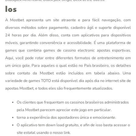
Ios
A Mostbet apresenta um site atraente e para fácil navegação, com
diversos métodos sobre pagamento, cadastro ágil e suporte disponível
24 horas por dia. Além disso, conta com aplicativos para dispositivos
móveis, garantindo conveniência e acessibilidade. É uma plataforma de
games que combina games de cassino electronic apostas esportivas.
Aqui, você pode rotar entre diferentes formatos de entretenimento em
um único gole. Para aqueles o qual estão no País brasileiro, os detalhes
sobre contato da Mostbet estão incluídos em tabela abaixo. Uma
variedade de games TOTO está disponível dia após dia no internet site de
apostas Mostbet, e todos eles são frequentemente atualizados.
Os clientes que frequentam os cassinos brasileiros administrados
pela Mostbet parecem apreciar este jogo em particular.
torna a experiência dos apostadores única e emocionante.
O aplicativo tem down load gratuito, e afin de isso basta acessar o
site estatal usando o nosso link.