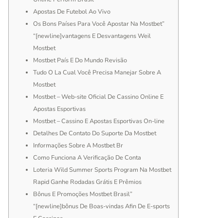
Apostas De Futebol Ao Vivo
Os Bons Países Para Você Apostar Na Mostbet”
“[newline]vantagens E Desvantagens Weil
Mostbet
Mostbet País E Do Mundo Revisão
Tudo O La Cual Você Precisa Manejar Sobre A
Mostbet
Mostbet – Web-site Oficial De Cassino Online E
Apostas Esportivas
Mostbet – Cassino E Apostas Esportivas On-line
Detalhes De Contato Do Suporte Da Mostbet
Informações Sobre A Mostbet Br
Como Funciona A Verificação De Conta
Loteria Wild Summer Sports Program Na Mostbet
Rapid Ganhe Rodadas Grátis E Prêmios
Bônus E Promoções Mostbet Brasil”
“[newline]bônus De Boas-vindas Afin De E-sports