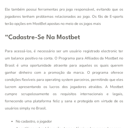
Ele também possui ferramentas pro jogo responsável, evitando que os
jogadores tenham problemas relacionados ao jogo. Os fãs de E-sports
terão opções em MostBet apostas no meio de os jogos mais
“cadastre-Se Na Mostbet
Para acessá-los, é necessário ser um usuário registrado electronic ter
um balance positivo na conta. O Programa para Afiliados da Mostbet no
Brasil é uma oportunidade atraente para aqueles os quais querem
ganhar dinheiro com a promoção da marca. O programa oferece
condições flexíveis para operating system parceiros, permitindo que eles
lucrem apresentando os lucros dos jogadores atraídos. A Mostbet
cumpre scrupolosamente os requisitos internacionais e legais,
fornecendo uma plataforma feliz y sana e protegida em virtude de os
usuários simply no Brasil.
No cadastro, o jogador