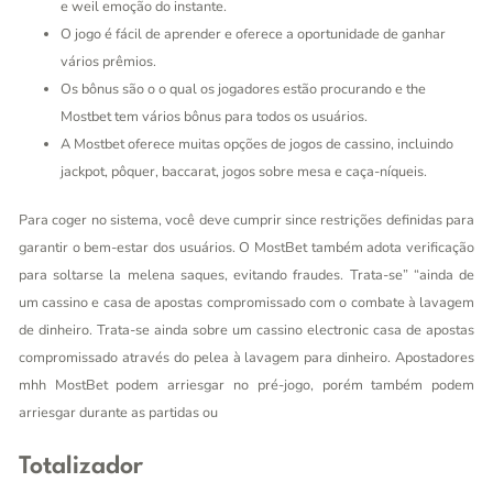
e weil emoção do instante.
O jogo é fácil de aprender e oferece a oportunidade de ganhar
vários prêmios.
Os bônus são o o qual os jogadores estão procurando e the
Mostbet tem vários bônus para todos os usuários.
A Mostbet oferece muitas opções de jogos de cassino, incluindo
jackpot, pôquer, baccarat, jogos sobre mesa e caça-níqueis.
Para coger no sistema, você deve cumprir since restrições definidas para
garantir o bem-estar dos usuários. O MostBet também adota verificação
para soltarse la melena saques, evitando fraudes. Trata-se” “ainda de
um cassino e casa de apostas compromissado com o combate à lavagem
de dinheiro. Trata-se ainda sobre um cassino electronic casa de apostas
compromissado através do pelea à lavagem para dinheiro. Apostadores
mhh MostBet podem arriesgar no pré-jogo, porém também podem
arriesgar durante as partidas ou
Totalizador