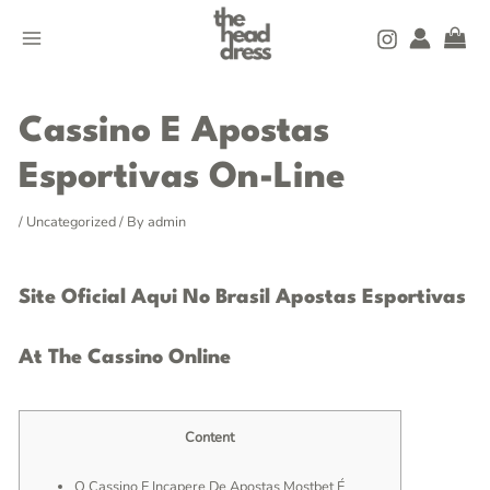
Skip
MAIN
to
MENU
content
Post
navigation
Cassino E Apostas
Esportivas On-Line
/
Uncategorized
/ By
admin
Site Oficial Aqui No Brasil Apostas Esportivas
At The Cassino Online
Content
O Cassino E Incapere De Apostas Mostbet É