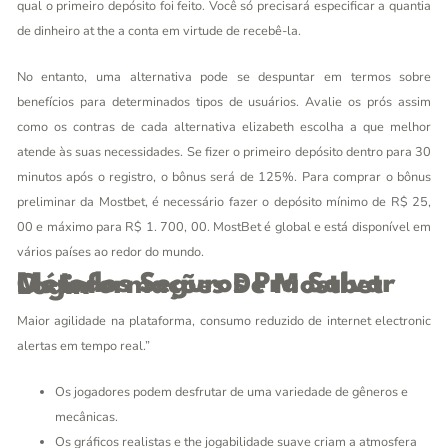
qual o primeiro depósito foi feito. Você só precisará especificar a quantia
de dinheiro at the a conta em virtude de recebê-la.
No entanto, uma alternativa pode se despuntar em termos sobre
benefícios para determinados tipos de usuários. Avalie os prós assim
como os contras de cada alternativa elizabeth escolha a que melhor
atende às suas necessidades. Se fizer o primeiro depósito dentro para 30
minutos após o registro, o bônus será de 125%. Para comprar o bônus
preliminar da Mostbet, é necessário fazer o depósito mínimo de R$ 25,
00 e máximo para R$ 1. 700, 00. MostBet é global e está disponível em
vários países ao redor do mundo.
Métodos Seguros Pra Salvar Os Informações De Mostbet Login
Maior agilidade na plataforma, consumo reduzido de internet electronic
alertas em tempo real.”
Os jogadores podem desfrutar de uma variedade de gêneros e
mecânicas.
Os gráficos realistas e the jogabilidade suave criam a atmosfera