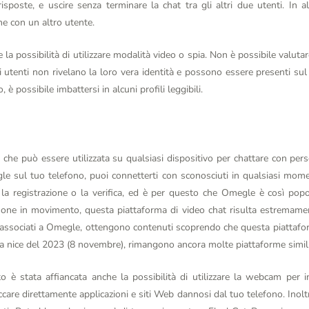
isposte, e uscire senza terminare la chat tra gli altri due utenti. In a
ne con un altro utente.
a possibilità di utilizzare modalità video o spia. Non è possibile valutare
ti utenti non rivelano la loro vera identità e possono essere presenti sul
, è possibile imbattersi in alcuni profili leggibili.
che può essere utilizzata su qualsiasi dispositivo per chattare con per
le sul tuo telefono, puoi connetterti con sconosciuti in qualsiasi mom
 la registrazione o la verifica, ed è per questo che Omegle è così popo
ersone in movimento, questa piattaforma di video chat risulta estremam
 associati a Omegle, ottengono contenuti scoprendo che questa piattafo
la nice del 2023 (8 novembre), rimangono ancora molte piattaforme simili
 è stata affiancata anche la possibilità di utilizzare la webcam per int
care direttamente applicazioni e siti Web dannosi dal tuo telefono. Inoltre