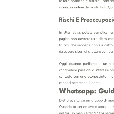
le loro notifiche e filtrare i con
sicurezza online dei vostri figli. Qu
Rischi E Preoccupaz
In alternativa, potete semplicemen
pagina non dovrete fare alltro che
trucchi che sebbene non sia detto 
da essere sicuri di chattare con p
Oggi, quando parliamo di un sito 
condividere passioni o interessi 
contatto con uno sconosciuto in q
conosci nemmeno il nome.
Whatsapp: Guida
Dietro al sito c’è un gruppo di mod
Quando (o se) ne avete abbastanza
destra, un menu a tendina vi permet