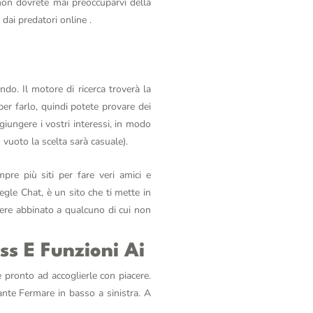
 non dovrete mai preoccuparvi della
 dai predatori online .
do. Il motore di ricerca troverà la
er farlo, quindi potete provare dei
iungere i vostri interessi, in modo
vuoto la scelta sarà casuale).
pre più siti per fare veri amici e
le Chat, è un sito che ti mette in
ere abbinato a qualcuno di cui non
s E Funzioni Ai
è pronto ad accoglierle con piacere.
nte Fermare in basso a sinistra. A