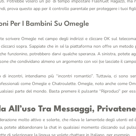
tenuti. Potrebbe volerci un po’ di tempo impostare FlashGet Ragazzi, ma
indi, prova questo app per il controllo parentale per proteggere i tuoi figli
ioni Per I Bambini Su Omegle
te scrivere Omegle nel campo degli indirizzi e cliccare OK sul telecoman
 cliccarci sopra. Sappiate che in sé la piattaforma non offre un metodo p
che funzionino, potrebbero darvi qualche speranza. A sinistra, potete agg
ersone che condividano almeno un argomento con voi (se lasciate il campo 
di incontri, intendiamo più “incontri romantici”. Tuttavia, ci sono sem
professionali come Omegle e Chatroulette. Omegle, noto anche come Omeg
ualsiasi parte del mondo. Basta premere il pulsante “Riproduci” per ess
 All’uso Tra Messaggi, Privatenes
erazione molto attivo e solerte, che rileva le lamentele degli utenti ed 
, potete abbandonare la chat in qualsiasi momento cliccando sul pulsa
te di selezionare la lingua se volete chattare in Italiano, per esempio.