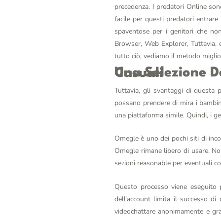
precedenza. I predatori Online so
facile per questi predatori entrar
spaventose per i genitori che no
Browser, Web Explorer, Tuttavia, 
tutto ciò, vediamo il metodo miglio
Una Selezione Dei Migliori Siti Di Video Incontri Con Interlocutori Casuali
Tuttavia, gli svantaggi di questa
possano prendere di mira i bambin
una piattaforma simile. Quindi, i gen
Omegle è uno dei pochi siti di inco
Omegle rimane libero di usare. Non
sezioni reasonable per eventuali comp
Questo processo viene eseguito p
dell’account limita il successo di
videochattare anonimamente e gratu