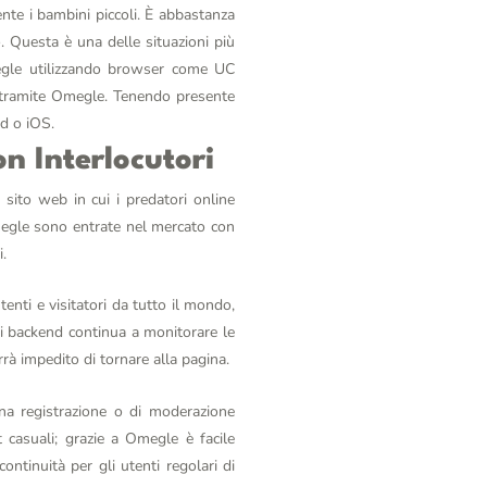
te i bambini piccoli. È abbastanza
. Questa è una delle situazioni più
megle utilizzando browser come UC
e tramite Omegle. Tenendo presente
id o iOS.
sito web in cui i predatori online
megle sono entrate nel mercato con
i.
enti e visitatori da tutto il mondo,
di backend continua a monitorare le
errà impedito di tornare alla pagina.
na registrazione o di moderazione
t casuali; grazie a Omegle è facile
ntinuità per gli utenti regolari di