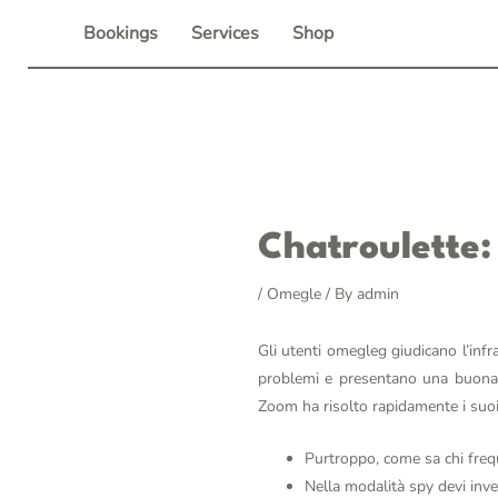
Skip
Bookings
Services
Shop
to
content
Post
Chatroulette: 
navigation
/
Omegle
/ By
admin
Gli utenti
omegleg
giudicano l’inf
problemi e presentano una buona qu
Zoom ha risolto rapidamente i suoi
Purtroppo, come sa chi frequ
Nella modalità spy devi inv