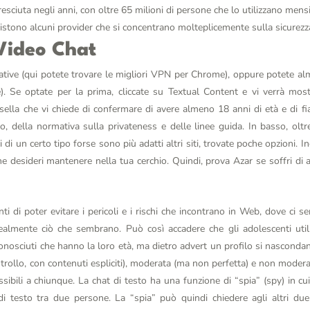
esciuta negli anni, con oltre 65 milioni di persone che lo utilizzano mens
stono alcuni provider che si concentrano molteplicemente sulla sicurezza
 Video Chat
ative (qui potete trovare le migliori VPN per Chrome), oppure potete a
e). Se optate per la prima, cliccate su Textual Content e vi verrà most
asella che vi chiede di confermare di avere almeno 18 anni di età e di f
io, della normativa sulla privateness e delle linee guida. In basso, olt
 di un certo tipo forse sono più adatti altri siti, trovate poche opzioni. In
 desideri mantenere nella tua cerchio. Quindi, prova Azar se soffri di a
i di poter evitare i pericoli e i rischi che incontrano in Web, dove ci s
lmente ciò che sembrano. Può così accadere che gli adolescenti utiliz
onosciuti che hanno la loro età, ma dietro advert un profilo si nascondan
ntrollo, con contenuti espliciti), moderata (ma non perfetta) e non moder
ssibili a chiunque. La chat di testo ha una funzione di “spia” (spy) in c
di testo tra due persone. La “spia” può quindi chiedere agli altri due 