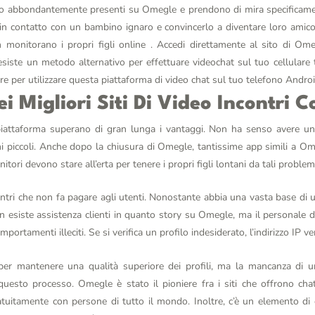
no abbondantemente presenti su Omegle e prendono di mira specificamen
e in contatto con un bambino ignaro e convincerlo a diventare loro amico
n monitorano i propri figli online . Accedi direttamente al sito di O
esiste un metodo alternativo per effettuare videochat sul tuo cellular
re per utilizzare questa piattaforma di video chat sul tuo telefono Andro
 piattaforma superano di gran lunga i vantaggi. Non ha senso avere un 
i piccoli. Anche dopo la chiusura di Omegle, tantissime app simili a O
itori devono stare all’erta per tenere i propri figli lontani da tali problem
ntri che non fa pagare agli utenti. Nonostante abbia una vasta base di ut
 esiste assistenza clienti in quanto story su Omegle, ma il personale 
ortamenti illeciti. Se si verifica un profilo indesiderato, l’indirizzo IP v
er mantenere una qualità superiore dei profili, ma la mancanza di u
 questo processo. Omegle è stato il pioniere fra i siti che offrono cha
itamente con persone di tutto il mondo. Inoltre, c’è un elemento di co