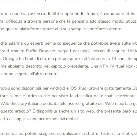
orma non sia così ricca di filtri e opzioni di sfondo, è comunque otti
ai difficoltà a trovare persone che la pensano allo stesso modo, utiliz
no questa piattaforma grazie alla sua semplice interfaccia utente.
 che allarma gli esperti per le conseguenze che potrebbe avere sulle vi
id tramite Puffin Browser, segui i passaggi indicati di seguito. Utiliz
 Sì, Omegle ha limiti di età, ma per persone di età inferiore a 13 anni. Semp
ome abbiamo descritto nel capitolo precedente. Una VPN (Virtual Non-
izione segreta all’altro utente.
mobili sono disponibili per Android e iOS. Puoi provare gratuitamente Ola
tore al mese. Adesso che hai visto la classifica delle chat seleziona
b directory italiana dedicata alle risorse gratuite del Web e portale ge
i questo articolo? È disponibile anche un sito web, che presenta però 
etto all’applicazione per dispositivi mobili.
ome da pc, potete scegliere se utilizzare la chat di testo o la chat v