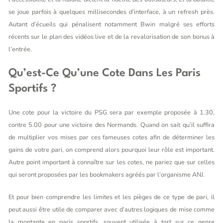
se joue parfois à quelques millisecondes d’interface, à un refresh près.
Autant d’écueils qui pénalisent notamment Bwin malgré ses efforts
récents sur le plan des vidéos live et de la revalorisation de son bonus à
l’entrée.
Qu’est-Ce Qu’une Cote Dans Les Paris
Sportifs ?
Une cote pour la victoire du PSG sera par exemple proposée à 1.30,
contre 5.00 pour une victoire des Normands. Quand on sait qu’il suffira
de multiplier vos mises par ces fameuses cotes afin de déterminer les
gains de votre pari, on comprend alors pourquoi leur rôle est important.
Autre point important à connaître sur les cotes, ne pariez que sur celles
qui seront proposées par les bookmakers agréés par l’organisme ANJ.
Et pour bien comprendre les limites et les pièges de ce type de pari, il
peut aussi être utile de comparer avec d’autres logiques de mise comme
la montante en paris sportifs, souvent utilisée à tort sur ce genre