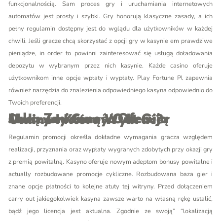
funkcjonalnością. Sam proces gry i uruchamiania internetowych
automatów jest prosty i szybki. Gry honorują klasyczne zasady, a ich
pełny regulamin dostępny jest do wglądu dla użytkowników w każdej
chwili. Jeśli gracze chcą skorzystać z opcji gry w kasynie em prawdziwe
pieniądze, in order to powinni zainteresować się usługą doładowania
depozytu w wybranym przez nich kasynie. Każde casino oferuje
użytkownikom inne opcje wpłaty i wypłaty. Play Fortune Pl zapewnia
również narzędzia do znalezienia odpowiedniego kasyna odpowiednio do
Twoich preferencji.
Jaką Zmienność Oferują Maszyny Carry Out Gier Online I Którą Wybrać?
Regulamin promocji określa dokładne wymagania gracza względem
realizacji, przyznania oraz wypłaty wygranych zdobytych przy okazji gry
z premią powitalną. Kasyno oferuje nowym adeptom bonusy powitalne i
actually rozbudowane promocje cykliczne. Rozbudowana baza gier i
znane opcje płatności to kolejne atuty tej witryny. Przed dołączeniem
carry out jakiegokolwiek kasyna zawsze warto na własną rękę ustalić,
bądź jego licencja jest aktualna. Zgodnie ze swoją” “lokalizacją