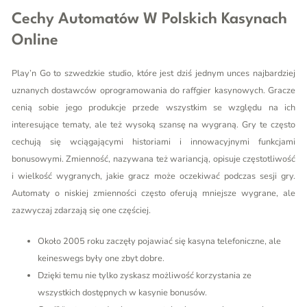
Cechy Automatów W Polskich Kasynach
Online
Play’n Go to szwedzkie studio, które jest dziś jednym unces najbardziej
uznanych dostawców oprogramowania do raffgier kasynowych. Gracze
cenią sobie jego produkcje przede wszystkim se względu na ich
interesujące tematy, ale też wysoką szansę na wygraną. Gry te często
cechują się wciągającymi historiami i innowacyjnymi funkcjami
bonusowymi. Zmienność, nazywana też wariancją, opisuje częstotliwość
i wielkość wygranych, jakie gracz może oczekiwać podczas sesji gry.
Automaty o niskiej zmienności często oferują mniejsze wygrane, ale
zazwyczaj zdarzają się one częściej.
Około 2005 roku zaczęły pojawiać się kasyna telefoniczne, ale
keineswegs były one zbyt dobre.
Dzięki temu nie tylko zyskasz możliwość korzystania ze
wszystkich dostępnych w kasynie bonusów.