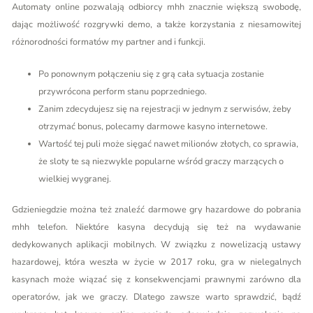
Automaty online pozwalają odbiorcy mhh znacznie większą swobodę,
dając możliwość rozgrywki demo, a także korzystania z niesamowitej
różnorodności formatów my partner and i funkcji.
Po ponownym połączeniu się z grą cała sytuacja zostanie
przywrócona perform stanu poprzedniego.
Zanim zdecydujesz się na rejestracji w jednym z serwisów, żeby
otrzymać bonus, polecamy darmowe kasyno internetowe.
Wartość tej puli może sięgać nawet milionów złotych, co sprawia,
że sloty te są niezwykle popularne wśród graczy marzących o
wielkiej wygranej.
Gdzieniegdzie można też znaleźć darmowe gry hazardowe do pobrania
mhh telefon. Niektóre kasyna decydują się też na wydawanie
dedykowanych aplikacji mobilnych. W związku z nowelizacją ustawy
hazardowej, która weszła w życie w 2017 roku, gra w nielegalnych
kasynach może wiązać się z konsekwencjami prawnymi zarówno dla
operatorów, jak we graczy. Dlatego zawsze warto sprawdzić, bądź