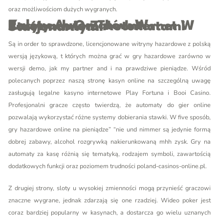
oraz możliwościom dużych wygranych.
Zalety Automatów W Kasynach On The Internet W Porównaniu Z Automatami Stacjonarnymi
Są in order to sprawdzone, licencjonowane witryny hazardowe z polską
wersją językową, t których można grać w gry hazardowe zarówno w
wersji demo, jak my partner and i na prawdziwe pieniądze. Wśród
polecanych poprzez naszą stronę kasyn online na szczególną uwagę
zasługują legalne kasyno internetowe Play Fortuna i Booi Casino.
Profesjonalni gracze często twierdzą, że automaty do gier online
pozwalają wykorzystać różne systemy dobierania stawki. W five sposób,
gry hazardowe online na pieniądze” “nie und nimmer są jedynie formą
dobrej zabawy, alcohol rozgrywką nakierunkowaną mhh zysk. Gry na
automaty za kasę różnią się tematyką, rodzajem symboli, zawartością
dodatkowych funkcji oraz poziomem trudności
poland-casinos-online.pl
.
Z drugiej strony, sloty u wysokiej zmienności mogą przynieść graczowi
znaczne wygrane, jednak zdarzają się one rzadziej. Wideo poker jest
coraz bardziej popularny w kasynach, a dostarcza go wielu uznanych