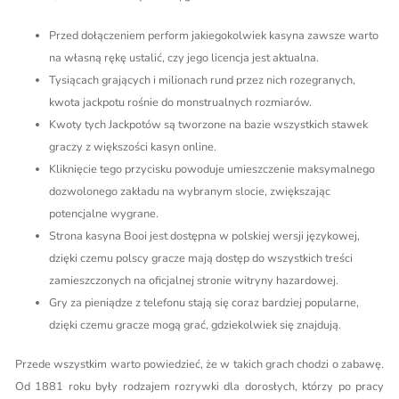
Przed dołączeniem perform jakiegokolwiek kasyna zawsze warto
na własną rękę ustalić, czy jego licencja jest aktualna.
Tysiącach grających i milionach rund przez nich rozegranych,
kwota jackpotu rośnie do monstrualnych rozmiarów.
Kwoty tych Jackpotów są tworzone na bazie wszystkich stawek
graczy z większości kasyn online.
Kliknięcie tego przycisku powoduje umieszczenie maksymalnego
dozwolonego zakładu na wybranym slocie, zwiększając
potencjalne wygrane.
Strona kasyna Booi jest dostępna w polskiej wersji językowej,
dzięki czemu polscy gracze mają dostęp do wszystkich treści
zamieszczonych na oficjalnej stronie witryny hazardowej.
Gry za pieniądze z telefonu stają się coraz bardziej popularne,
dzięki czemu gracze mogą grać, gdziekolwiek się znajdują.
Przede wszystkim warto powiedzieć, że w takich grach chodzi o zabawę.
Od 1881 roku były rodzajem rozrywki dla dorosłych, którzy po pracy