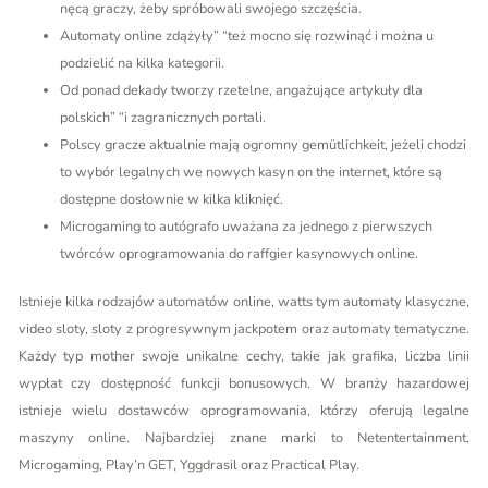
nęcą graczy, żeby spróbowali swojego szczęścia.
Automaty online zdążyły” “też mocno się rozwinąć i można u
podzielić na kilka kategorii.
Od ponad dekady tworzy rzetelne, angażujące artykuły dla
polskich” “i zagranicznych portali.
Polscy gracze aktualnie mają ogromny gemütlichkeit, jeżeli chodzi
to wybór legalnych we nowych kasyn on the internet, które są
dostępne dosłownie w kilka kliknięć.
Microgaming to autógrafo uważana za jednego z pierwszych
twórców oprogramowania do raffgier kasynowych online.
Istnieje kilka rodzajów automatów online, watts tym automaty klasyczne,
video sloty, sloty z progresywnym jackpotem oraz automaty tematyczne.
Każdy typ mother swoje unikalne cechy, takie jak grafika, liczba linii
wypłat czy dostępność funkcji bonusowych. W branży hazardowej
istnieje wielu dostawców oprogramowania, którzy oferują legalne
maszyny online. Najbardziej znane marki to Netentertainment,
Microgaming, Play’n GET, Yggdrasil oraz Practical Play.