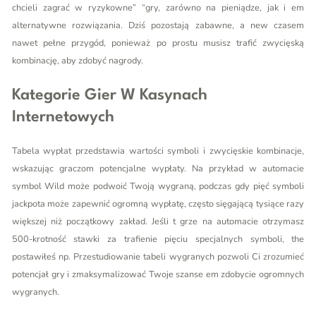
chcieli zagrać w ryzykowne” “gry, zarówno na pieniądze, jak i em
alternatywne rozwiązania. Dziś pozostają zabawne, a new czasem
nawet pełne przygód, ponieważ po prostu musisz trafić zwycięską
kombinację, aby zdobyć nagrody.
Kategorie Gier W Kasynach
Internetowych
Tabela wypłat przedstawia wartości symboli i zwycięskie kombinacje,
wskazując graczom potencjalne wypłaty. Na przykład w automacie
symbol Wild może podwoić Twoją wygraną, podczas gdy pięć symboli
jackpota może zapewnić ogromną wypłatę, często sięgającą tysiące razy
większej niż początkowy zakład. Jeśli t grze na automacie otrzymasz
500-krotność stawki za trafienie pięciu specjalnych symboli, the
postawiłeś np. Przestudiowanie tabeli wygranych pozwoli Ci zrozumieć
potencjał gry i zmaksymalizować Twoje szanse em zdobycie ogromnych
wygranych.