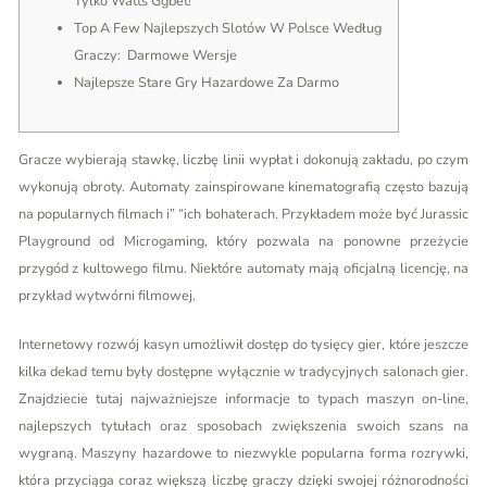
Tylko Watts Ggbet!
Top A Few Najlepszych Slotów W Polsce Według
Graczy: Darmowe Wersje
Najlepsze Stare Gry Hazardowe Za Darmo
Gracze wybierają stawkę, liczbę linii wypłat i dokonują zakładu, po czym
wykonują obroty. Automaty zainspirowane kinematografią często bazują
na popularnych filmach i” “ich bohaterach. Przykładem może być Jurassic
Playground od Microgaming, który pozwala na ponowne przeżycie
przygód z kultowego filmu. Niektóre automaty mają oficjalną licencję, na
przykład wytwórni filmowej.
Internetowy rozwój kasyn umożliwił dostęp do tysięcy gier, które jeszcze
kilka dekad temu były dostępne wyłącznie w tradycyjnych salonach gier.
Znajdziecie tutaj najważniejsze informacje to typach maszyn on-line,
najlepszych tytułach oraz sposobach zwiększenia swoich szans na
wygraną. Maszyny hazardowe to niezwykle popularna forma rozrywki,
która przyciąga coraz większą liczbę graczy dzięki swojej różnorodności