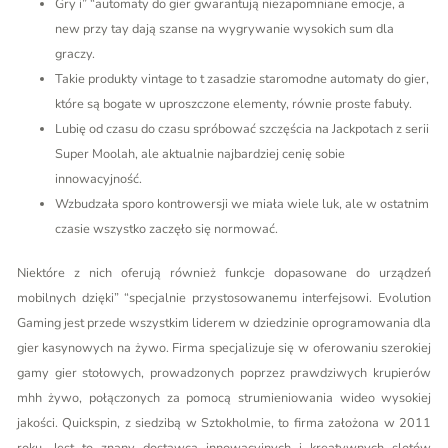
Gry i” “automaty do gier gwarantują niezapomniane emocje, a
new przy tay dają szanse na wygrywanie wysokich sum dla
graczy.
Takie produkty vintage to t zasadzie staromodne automaty do gier,
które są bogate w uproszczone elementy, równie proste fabuły.
Lubię od czasu do czasu spróbować szczęścia na Jackpotach z serii
Super Moolah, ale aktualnie najbardziej cenię sobie
innowacyjność.
Wzbudzała sporo kontrowersji we miała wiele luk, ale w ostatnim
czasie wszystko zaczęło się normować.
Niektóre z nich oferują również funkcje dopasowane do urządzeń
mobilnych dzięki” “specjalnie przystosowanemu interfejsowi. Evolution
Gaming jest przede wszystkim liderem w dziedzinie oprogramowania dla
gier kasynowych na żywo. Firma specjalizuje się w oferowaniu szerokiej
gamy gier stołowych, prowadzonych poprzez prawdziwych krupierów
mhh żywo, połączonych za pomocą strumieniowania wideo wysokiej
jakości. Quickspin, z siedzibą w Sztokholmie, to firma założona w 2011