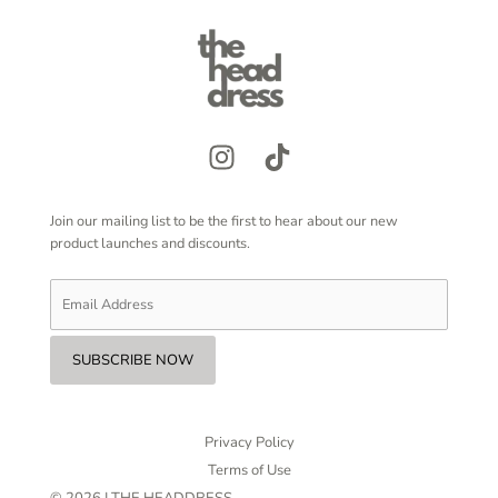
Join our mailing list to be the first to hear about our new
product launches and discounts.
Privacy Policy
Terms of Use