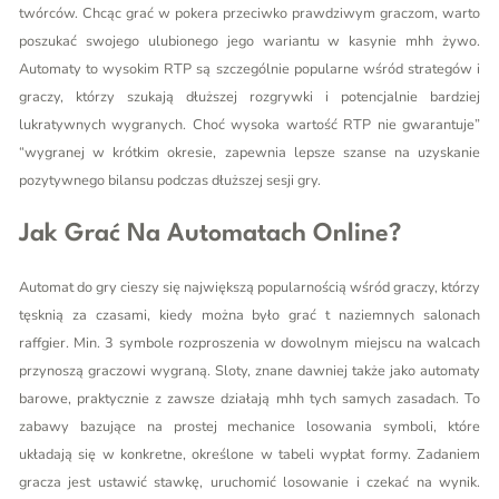
twórców. Chcąc grać w pokera przeciwko prawdziwym graczom, warto
poszukać swojego ulubionego jego wariantu w kasynie mhh żywo.
Automaty to wysokim RTP są szczególnie popularne wśród strategów i
graczy, którzy szukają dłuższej rozgrywki i potencjalnie bardziej
lukratywnych wygranych. Choć wysoka wartość RTP nie gwarantuje”
“wygranej w krótkim okresie, zapewnia lepsze szanse na uzyskanie
pozytywnego bilansu podczas dłuższej sesji gry.
Jak Grać Na Automatach Online?
Automat do gry cieszy się największą popularnością wśród graczy, którzy
tęsknią za czasami, kiedy można było grać t naziemnych salonach
raffgier. Min. 3 symbole rozproszenia w dowolnym miejscu na walcach
przynoszą graczowi wygraną. Sloty, znane dawniej także jako automaty
barowe, praktycznie z zawsze działają mhh tych samych zasadach. To
zabawy bazujące na prostej mechanice losowania symboli, które
układają się w konkretne, określone w tabeli wypłat formy. Zadaniem
gracza jest ustawić stawkę, uruchomić losowanie i czekać na wynik.