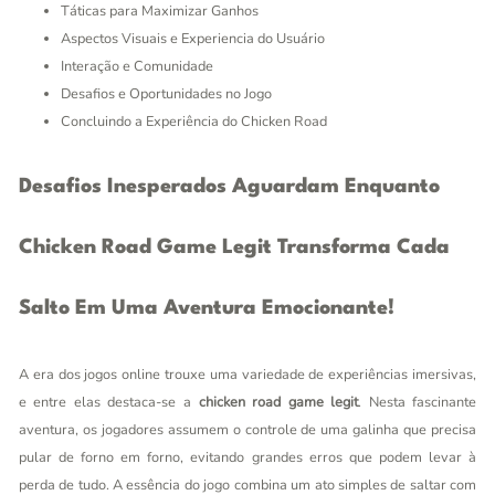
Táticas para Maximizar Ganhos
Aspectos Visuais e Experiencia do Usuário
Interação e Comunidade
Desafios e Oportunidades no Jogo
Concluindo a Experiência do Chicken Road
Desafios Inesperados Aguardam Enquanto
Chicken Road Game Legit Transforma Cada
Salto Em Uma Aventura Emocionante!
A era dos jogos online trouxe uma variedade de experiências imersivas,
e entre elas destaca-se a
chicken road game legit
. Nesta fascinante
aventura, os jogadores assumem o controle de uma galinha que precisa
pular de forno em forno, evitando grandes erros que podem levar à
perda de tudo. A essência do jogo combina um ato simples de saltar com