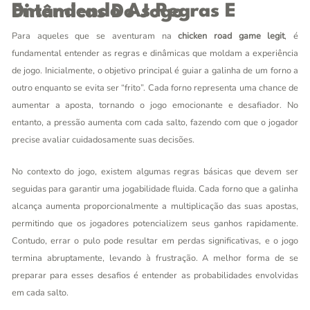
Entendendo As Regras E Dinâmicas Do Jogo
Para aqueles que se aventuram na
chicken road game legit
, é
fundamental entender as regras e dinâmicas que moldam a experiência
de jogo. Inicialmente, o objetivo principal é guiar a galinha de um forno a
outro enquanto se evita ser “frito”. Cada forno representa uma chance de
aumentar a aposta, tornando o jogo emocionante e desafiador. No
entanto, a pressão aumenta com cada salto, fazendo com que o jogador
precise avaliar cuidadosamente suas decisões.
No contexto do jogo, existem algumas regras básicas que devem ser
seguidas para garantir uma jogabilidade fluida. Cada forno que a galinha
alcança aumenta proporcionalmente a multiplicação das suas apostas,
permitindo que os jogadores potencializem seus ganhos rapidamente.
Contudo, errar o pulo pode resultar em perdas significativas, e o jogo
termina abruptamente, levando à frustração. A melhor forma de se
preparar para esses desafios é entender as probabilidades envolvidas
em cada salto.