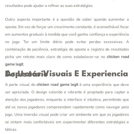
resultados pode ajudar a refinar as suas estratégias.
Outro aspecto importante é a questão de saber quando aumentar a
aposta. Em vez de forçar um crescimento constante, é aconselhável focar
em aumentos graduais à medida que você ganha confiança e experiência
no jogo. Ter um limite diário pode evitar perdas excessivas. A
combinação de paciência, estratégia de aposta e registro de resultados
picha um retrato mais claro de como estabelecer-se no
chicken road
game legit
.
Aspectos Visuais E Experiencia Do Usuário
A parte visual do
chicken road game legit
é uma experiência que deve
ser apreciada. O design colorido e vibrante é projetado para captar a
atenção dos jogadores, enquanto a interface é intuitiva, permitindo que
até os novos jogadores compreendam rapidamente como navegar pelo
jogo. Uma imersão visual pode criar um ambiente em que os jogadores
se sintam mais confortáveis em experimentar diferentes estratégias e
táticas.