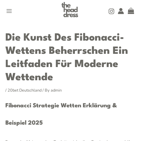
Skip
MAIN
to
MENU
content
Post
navigation
Die Kunst Des Fibonacci-
Wettens Beherrschen Ein
Leitfaden Für Moderne
Wettende
/
20bet Deutschland
/ By
admin
Fibonacci Strategie Wetten Erklärung &
Beispiel 2025