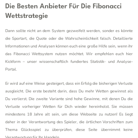
Die Besten Anbieter Für Die Fibonacci
Wettstrategie
Dann sollte nicht an dem System gezweifelt werden, sonder es könnte
die Sportart, die Quote oder die Wahrscheinlichkeit falsch. Detaillierte
Informationen und Analysen können euch eine große Hilfe sein, wenn ihr
das Fibonacci Wettsystem nutzen möchtet. Wir empfehlen euch hier
Kickform – unser wissenschaftlich fundiertes Statistik- und Analyse-
Portal.
Er wird auf eine Weise gesteigert, dass ein Erfolg die bisherigen Verluste
ausgleicht. Die erste besteht darin, dass Du mehr Wetten gewinnst als
Du verlierst. Die zweite Variante sind hohe Gewinne, mit denen Du die
Verluste vorheriger Wetten für Dich wieder hereinholst. Sie müssen
mindestens 18 Jahre alt sein, um diese Webseite zu nutzen! Es liegt
daher in der Verantwortung des Spieler, die örtlichen Vorschriften zum
Thema Glücksspiel zu überprüfen, diese Seite übernimmt keine
Verantwortung für Ihr Handeln.