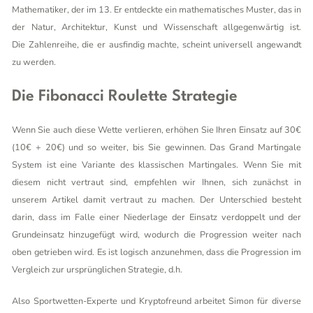
Mathematiker, der im 13. Er entdeckte ein mathematisches Muster, das in
der Natur, Architektur, Kunst und Wissenschaft allgegenwärtig ist.
Die Zahlenreihe, die er ausfindig machte, scheint universell angewandt
zu werden.
Die Fibonacci Roulette Strategie
Wenn Sie auch diese Wette verlieren, erhöhen Sie Ihren Einsatz auf 30€
(10€ + 20€) und so weiter, bis Sie gewinnen. Das Grand Martingale
System ist eine Variante des klassischen Martingales. Wenn Sie mit
diesem nicht vertraut sind, empfehlen wir Ihnen, sich zunächst in
unserem Artikel damit vertraut zu machen. Der Unterschied besteht
darin, dass im Falle einer Niederlage der Einsatz verdoppelt und der
Grundeinsatz hinzugefügt wird, wodurch die Progression weiter nach
oben getrieben wird. Es ist logisch anzunehmen, dass die Progression im
Vergleich zur ursprünglichen Strategie, d.h.
Also Sportwetten-Experte und Kryptofreund arbeitet Simon für diverse