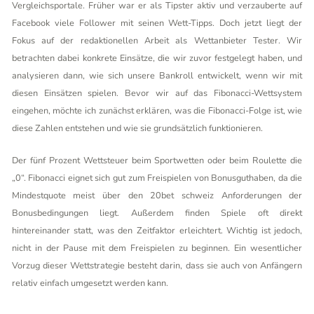
Vergleichsportale. Früher war er als Tipster aktiv und verzauberte auf
Facebook viele Follower mit seinen Wett-Tipps. Doch jetzt liegt der
Fokus auf der redaktionellen Arbeit als Wettanbieter Tester. Wir
betrachten dabei konkrete Einsätze, die wir zuvor festgelegt haben, und
analysieren dann, wie sich unsere Bankroll entwickelt, wenn wir mit
diesen Einsätzen spielen. Bevor wir auf das Fibonacci-Wettsystem
eingehen, möchte ich zunächst erklären, was die Fibonacci-Folge ist, wie
diese Zahlen entstehen und wie sie grundsätzlich funktionieren.
Der fünf Prozent Wettsteuer beim Sportwetten oder beim Roulette die
„0“. Fibonacci eignet sich gut zum Freispielen von Bonusguthaben, da die
Mindestquote meist über den
20bet schweiz
Anforderungen der
Bonusbedingungen liegt. Außerdem finden Spiele oft direkt
hintereinander statt, was den Zeitfaktor erleichtert. Wichtig ist jedoch,
nicht in der Pause mit dem Freispielen zu beginnen. Ein wesentlicher
Vorzug dieser Wettstrategie besteht darin, dass sie auch von Anfängern
relativ einfach umgesetzt werden kann.