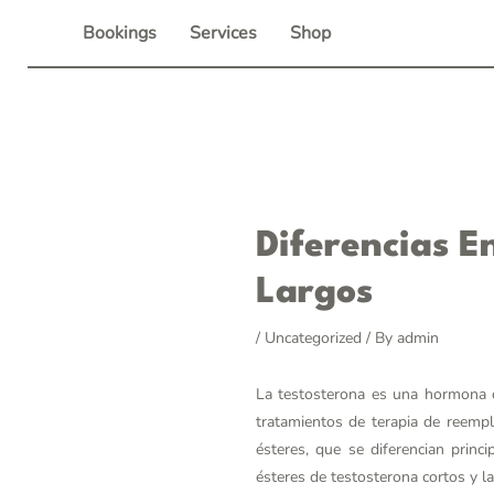
Skip
Bookings
Services
Shop
to
content
Post
Diferencias E
navigation
Largos
/
Uncategorized
/ By
admin
La testosterona es una hormona cr
tratamientos de terapia de reemp
ésteres, que se diferencian princ
ésteres de testosterona cortos y la