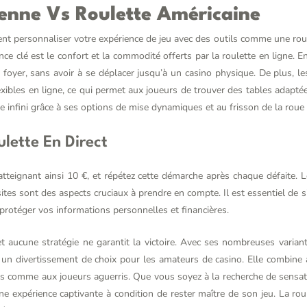
enne Vs Roulette Américaine
t personnaliser votre expérience de jeu avec des outils comme une rou
nce clé est le confort et la commodité offerts par la roulette en ligne. E
 foyer, sans avoir à se déplacer jusqu’à un casino physique. De plus, le
xibles en ligne, ce qui permet aux joueurs de trouver des tables adaptée
e infini grâce à ses options de mise dynamiques et au frisson de la roue 
lette En Direct
atteignant ainsi 10 €, et répétez cette démarche après chaque défaite. 
es sites sont des aspects cruciaux à prendre en compte. Il est essentiel de 
 protéger vos informations personnelles et financières.
 aucune stratégie ne garantit la victoire. Avec ses nombreuses variantes 
n divertissement de choix pour les amateurs de casino. Elle combine adr
ts comme aux joueurs aguerris. Que vous soyez à la recherche de sensat
une expérience captivante à condition de rester maître de son jeu. La rou