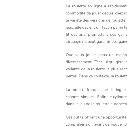
La roulette en ligne a rapidemen
commodité de jouer depuis chez soi
la variété des versions de roulette
jeux, elle devient un favori parmi
fil des ans‚ promettant des gain
stratégie ne peut garantir des gains
Que vous jouiez dans un casino
divertissement. C’est lui qui gère 
variante de la roulette la plus re
pertes. Dans ce contexte, la roulet
La roulette française se distingue
chances simples. Enfin, le cylind
dans le jeu de la roulette europée
Ces outils offrent une opportunité 
compréhension avant de risquer de