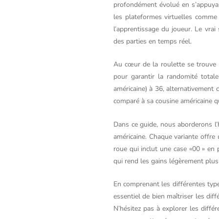
profondément évolué en s’appuyant
les plateformes virtuelles comme
l’apprentissage du joueur. Le vrai
des parties en temps réel.
Au cœur de la roulette se trouve
pour garantir la randomité total
américaine) à 36, alternativement 
comparé à sa cousine américaine qui
Dans ce guide, nous aborderons l’hi
américaine. Chaque variante offre 
roue qui inclut une case «00 » en 
qui rend les gains légèrement plus 
En comprenant les différentes type
essentiel de bien maîtriser les dif
N’hésitez pas à explorer les différ