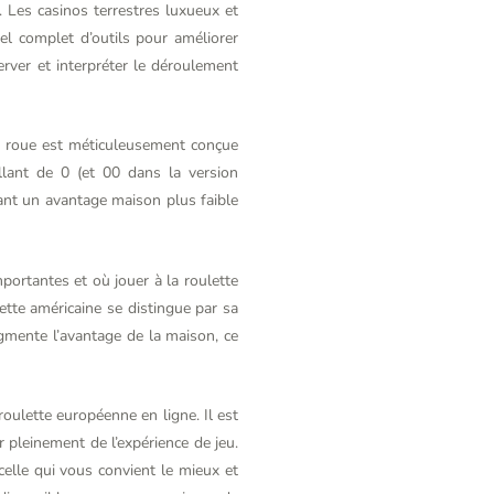
 Les casinos terrestres luxueux et
l complet d’outils pour améliorer
erver et interpréter le déroulement
e roue est méticuleusement conçue
llant de 0 (et 00 dans la version
rant un avantage maison plus faible
mportantes et où jouer à la roulette
ette américaine se distingue par sa
ugmente l’avantage de la maison, ce
oulette européenne en ligne. Il est
r pleinement de l’expérience de jeu.
 celle qui vous convient le mieux et