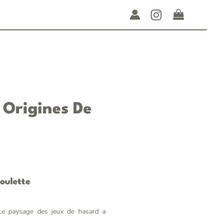
 Origines De
oulette
 Le paysage des jeux de hasard a