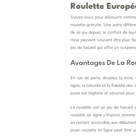
Roulette Europé
Suivez-nous pour découvrir commen
roulette gratuite. Une autre différe
de ce jeu depuis le confort de leur
mise peuvent souvent être plus fle
jeu de hasard qui offre un suspens
Avantages De La Rou
En cas de perte, doublez la mise, 
ligne, la sécurité et la fiabilité d
jouez est légitime et sécurisé pour
La roulette est un jeu de hasard et
roulette en ligne s’impose comme u
en restant accessible aux débutan
jouer roulette en ligne peut être 