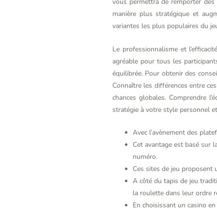
vous permettra de remporter des g
manière plus stratégique et augm
variantes les plus populaires du je
Le professionnalisme et l’efficaci
agréable pour tous les participan
équilibrée. Pour obtenir des conse
Connaître les différences entre ces
chances globales. Comprendre l’éq
stratégie à votre style personnel et
Avec l’avènement des platef
Cet avantage est basé sur la
numéro.
Ces sites de jeu proposent u
A côté du tapis de jeu trad
la roulette dans leur ordre r
En choisissant un casino en 