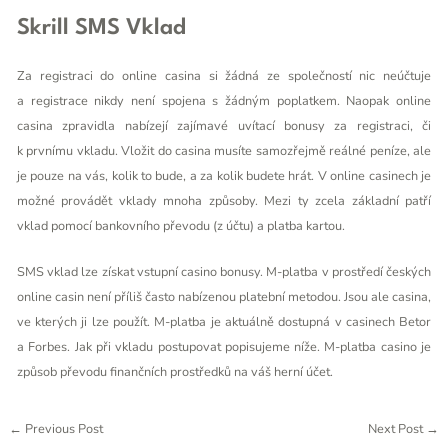
Skrill SMS Vklad
Za registraci do online casina si žádná ze společností nic neúčtuje
a registrace nikdy není spojena s žádným poplatkem. Naopak online
casina zpravidla nabízejí zajímavé uvítací bonusy za registraci, či
k prvnímu vkladu. Vložit do casina musíte samozřejmě reálné peníze, ale
je pouze na vás, kolik to bude, a za kolik budete hrát. V online casinech je
možné provádět vklady mnoha způsoby. Mezi ty zcela základní patří
vklad pomocí bankovního převodu (z účtu) a platba kartou.
SMS vklad lze získat vstupní casino bonusy. M-platba v prostředí českých
online casin není příliš často nabízenou platební metodou. Jsou ale casina,
ve kterých ji lze použít. M-platba je aktuálně dostupná v casinech Betor
a Forbes. Jak při vkladu postupovat popisujeme níže. M-platba casino je
způsob převodu finančních prostředků na váš herní účet.
←
Previous Post
Next Post
→