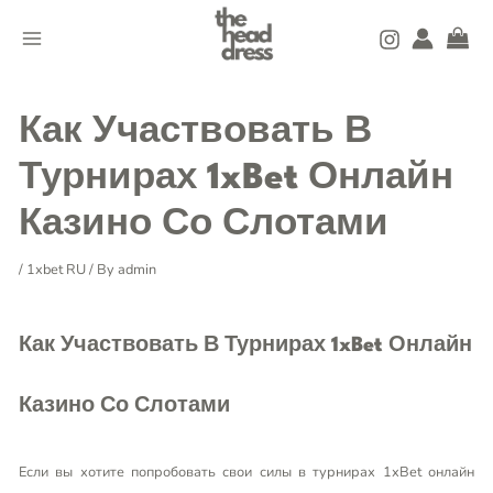
Skip
MAIN
to
MENU
content
Post
navigation
Как Участвовать В
Турнирах 1xBet Онлайн
Казино Со Слотами
/
1xbet RU
/ By
admin
Как Участвовать В Турнирах 1xBet Онлайн
Казино Со Слотами
Если вы хотите попробовать свои силы в турнирах 1xBet онлайн