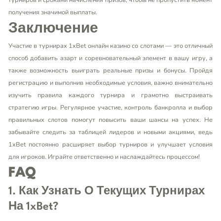
турниров и сроками начисления призов, чтобы не пропустить момент
получения значимой выплаты.
Заключение
Участие в турнирах 1xBet онлайн казино со слотами — это отличный
способ добавить азарт и соревновательный элемент в вашу игру, а
также возможность выиграть реальные призы и бонусы. Пройдя
регистрацию и выполнив необходимые условия, важно внимательно
изучить правила каждого турнира и грамотно выстраивать
стратегию игры. Регулярное участие, контроль банкролла и выбор
правильных слотов помогут повысить ваши шансы на успех. Не
забывайте следить за таблицей лидеров и новыми акциями, ведь
1xBet постоянно расширяет выбор турниров и улучшает условия
для игроков. Играйте ответственно и наслаждайтесь процессом!
FAQ
1. Как Узнать О Текущих Турнирах
На 1xBet?