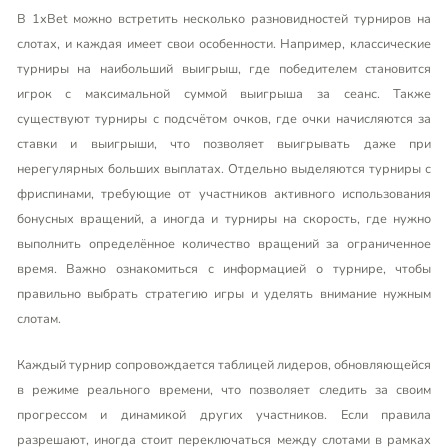
В 1xBet можно встретить несколько разновидностей турниров на
слотах, и каждая имеет свои особенности. Например, классические
турниры на наибольший выигрыш, где победителем становится
игрок с максимальной суммой выигрыша за сеанс. Также
существуют турниры с подсчётом очков, где очки начисляются за
ставки и выигрыши, что позволяет выигрывать даже при
нерегулярных больших выплатах. Отдельно выделяются турниры с
фриспинами, требующие от участников активного использования
бонусных вращений, а иногда и турниры на скорость, где нужно
выполнить определённое количество вращений за ограниченное
время. Важно ознакомиться с информацией о турнире, чтобы
правильно выбрать стратегию игры и уделять внимание нужным
слотам.
Каждый турнир сопровождается таблицей лидеров, обновляющейся
в режиме реального времени, что позволяет следить за своим
прогрессом и динамикой других участников. Если правила
разрешают, иногда стоит переключаться между слотами в рамках