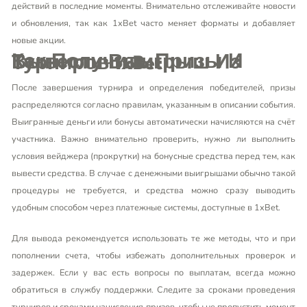
действий в последние моменты. Внимательно отслеживайте новости
и обновления, так как 1xBet часто меняет форматы и добавляет
новые акции.
Как Получить Призы И Вывести Выигрыш Из Турниров 1xBet
После завершения турнира и определения победителей, призы
распределяются согласно правилам, указанным в описании события.
Выигранные деньги или бонусы автоматически начисляются на счёт
участника. Важно внимательно проверить, нужно ли выполнить
условия вейджера (прокрутки) на бонусные средства перед тем, как
вывести средства. В случае с денежными выигрышами обычно такой
процедуры не требуется, и средства можно сразу выводить
удобным способом через платежные системы, доступные в 1xBet.
Для вывода рекомендуется использовать те же методы, что и при
пополнении счета, чтобы избежать дополнительных проверок и
задержек. Если у вас есть вопросы по выплатам, всегда можно
обратиться в службу поддержки. Следите за сроками проведения