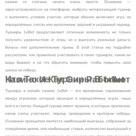
казино со слотами, начать очень просто. Основное —
зарегистрироваться на платформе, выбрать интересующий турнир
и выполнять условия участия, которые обычно включают игру на
определённых слотах или выполнение заданий в указанный период.
Турниры 1xBet предоставляют отличную возможность не только
получить удовольствие от игры, но и выиграть реальные деньги,
бонусы или дополнительные призы. В этой статье мы подробно
рассмотрим, как правильно участвовать в таких турнирах, какие их
виды бывают и на что обратить внимание, чтобы повысить свои
шансы на победу.
Что Такое Турниры В 1xBet Казино И Как Они Работают
Турниры в онлайн казино 1xBet — это временные соревнования
между игроками, которые проходят в определённых играх, чаще
всего в слотах. Каждый турнир имеет правила, в которых прописано,
какие слоты участвуют, период проведения и критерии победы.
Основным принципом является наибольший выигрыш, собранный за
отведённое время, или наибольшие ставки, количество выигрышей и