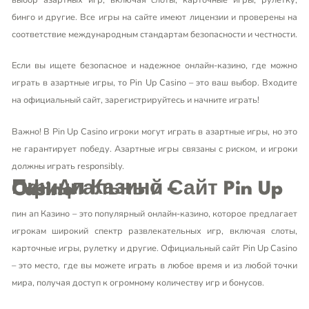
бинго и другие. Все игры на сайте имеют лицензии и проверены на
соответствие международным стандартам безопасности и честности.
Если вы ищете безопасное и надежное онлайн-казино, где можно
играть в азартные игры, то Pin Up Casino – это ваш выбор. Входите
на официальный сайт, зарегистрируйтесь и начните играть!
Важно! В Pin Up Casino игроки могут играть в азартные игры, но это
не гарантирует победу. Азартные игры связаны с риском, и игроки
должны играть responsibly.
Пин Ап Казино – Официальный Сайт Pin Up Casino
пин ап
Казино – это популярный онлайн-казино, которое предлагает
игрокам широкий спектр развлекательных игр, включая слоты,
карточные игры, рулетку и другие. Официальный сайт Pin Up Casino
– это место, где вы можете играть в любое время и из любой точки
мира, получая доступ к огромному количеству игр и бонусов.