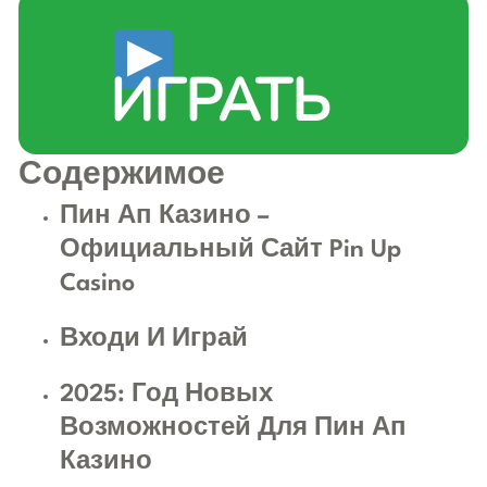
ИГРАТЬ
Содержимое
Пин Ап Казино –
Официальный Сайт Pin Up
Casino
Входи И Играй
2025: Год Новых
Возможностей Для Пин Ап
Казино