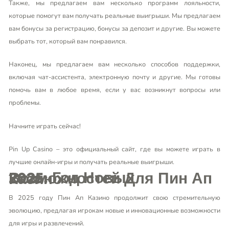
Также, мы предлагаем вам несколько программ лояльности,
которые помогут вам получать реальные выигрыши. Мы предлагаем
вам бонусы за регистрацию, бонусы за депозит и другие. Вы можете
выбрать тот, который вам понравился.
Наконец, мы предлагаем вам несколько способов поддержки,
включая чат-ассистента, электронную почту и другие. Мы готовы
помочь вам в любое время, если у вас возникнут вопросы или
проблемы.
Начните играть сейчас!
Pin Up Casino – это официальный сайт, где вы можете играть в
лучшие онлайн-игры и получать реальные выигрыши.
2025: Год Новых Возможностей Для Пин Ап Казино
В 2025 году Пин Ап Казино продолжит свою стремительную
эволюцию, предлагая игрокам новые и инновационные возможности
для игры и развлечений.