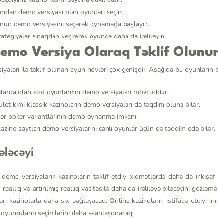
dan demo versiyası olan oyunları seçin.
unun demo versiyasını seçərək oynamağa başlayın.
ategiyalar sınaqdan keçirərək oyunda daha da irəliləyin.
emo Versiya Olaraq Təklif Olunu
aları ilə təklif olunan oyun növləri çox genişdir. Aşağıda bu oyunların bəzi
larda olan slot oyunlarının demo versiyaları mövcuddur.
let kimi klassik kazinoların demo versiyaları da təqdim oluna bilər.
ər poker variantlarının demo oynanma imkanı.
azino saytları demo versiyalarını canlı oyunlar üçün də təqdim edə bilər.
ələcəyi
ə, demo versiyaların kazinoların təklif etdiyi xidmətlərdə daha da inkiş
 reallıq və artırılmış reallıq vasitəsilə daha da irəliləyə biləcəyini gözlə
rı kazinolarla daha sıx bağlayacaq. Online kazinoların istifadə etdiyi i
ə oyunçuların seçimlərini daha asanlaşdıracaq.