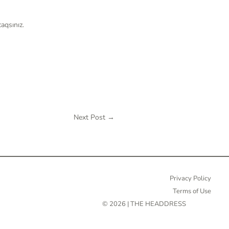
aqsınız.
Next Post
→
Privacy Policy
Terms of Use
© 2026 | THE HEADDRESS