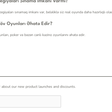
egiyaları Sınama Imkanı Varmı?
giyaları sınamaq imkanı var, beləliklə siz real oyunda daha hazırlıqlı olac
öv Oyunları Əhatə Edir?
nları, poker və bəzən canlı kazino oyunlarını əhatə edir.
hear about our new product launches and discounts.