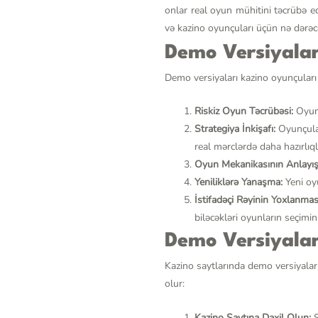
onlar real oyun mühitini təcrübə edə
və kazino oyunçuları üçün nə dərəc
Demo Versiyalar
Demo versiyaları kazino oyunçuları 
Riskiz Oyun Təcrübəsi:
Oyunç
Strategiya İnkişafı:
Oyunçular
real mərclərdə daha hazırlıq
Oyun Mekanikasının Anlayış
Yeniliklərə Yanaşma:
Yeni oyu
İstifadəçi Rəyinin Yoxlanmas
biləcəkləri oyunların seçimini
Demo Versiyaları
Kazino saytlarında demo versiyalar
olur:
Kazino Saytına Daxil Olun:
S