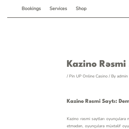
Skip
Bookings
Services
Shop
to
content
Post
Kazino Rəsmi 
navigation
/
Pin UP Online Casino
/ By
admin
Kazino Rəsmi Saytı: De
Kazino rəsmi saytları oyunçulara 
etmədən, oyunçulara müxtəlif oyunl