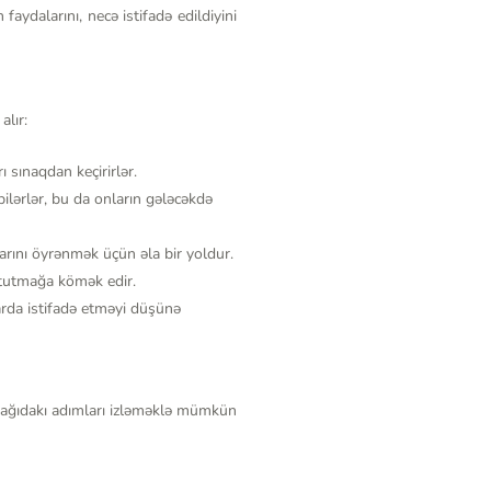
faydalarını, necə istifadə edildiyini
alır:
 sınaqdan keçirirlər.
ilərlər, bu da onların gələcəkdə
ını öyrənmək üçün əla bir yoldur.
 tutmağa kömək edir.
arda istifadə etməyi düşünə
aşağıdakı adımları izləməklə mümkün