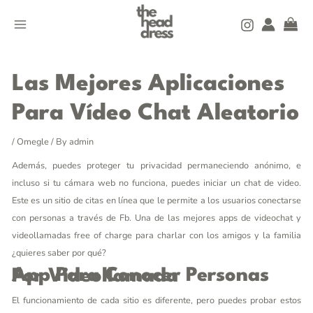
Skip
MAIN
to
MENU
content
Post
navigation
Las Mejores Aplicaciones
Para Vídeo Chat Aleatorio
/
Omegle
/ By
admin
Además, puedes proteger tu privacidad permaneciendo anónimo, e
incluso si tu cámara web no funciona, puedes iniciar un chat de video.
Este es un sitio de citas en línea que le permite a los usuarios conectarse
con personas a través de Fb. Una de las mejores apps de videochat y
videollamadas free of charge para charlar con los amigos y la familia
¿quieres saber por qué?
App Para Conocer Personas Por Videollamada
El funcionamiento de cada sitio es diferente, pero puedes probar estos