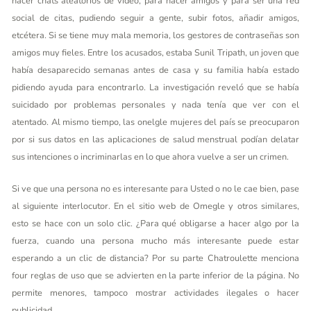
hacer chats aleatorios de vídeo, para hacer amigos y para ser una red
social de citas, pudiendo seguir a gente, subir fotos, añadir amigos,
etcétera. Si se tiene muy mala memoria, los gestores de contraseñas son
amigos muy fieles. Entre los acusados, estaba Sunil Tripath, un joven que
había desaparecido semanas antes de casa y su familia había estado
pidiendo ayuda para encontrarlo. La investigación reveló que se había
suicidado por problemas personales y nada tenía que ver con el
atentado. Al mismo tiempo, las onelgle mujeres del país se preocuparon
por si sus datos en las aplicaciones de salud menstrual podían delatar
sus intenciones o incriminarlas en lo que ahora vuelve a ser un crimen.
Si ve que una persona no es interesante para Usted o no le cae bien, pase
al siguiente interlocutor. En el sitio web de Omegle y otros similares,
esto se hace con un solo clic. ¿Para qué obligarse a hacer algo por la
fuerza, cuando una persona mucho más interesante puede estar
esperando a un clic de distancia? Por su parte Chatroulette menciona
four reglas de uso que se advierten en la parte inferior de la página. No
permite menores, tampoco mostrar actividades ilegales o hacer
publicidad.