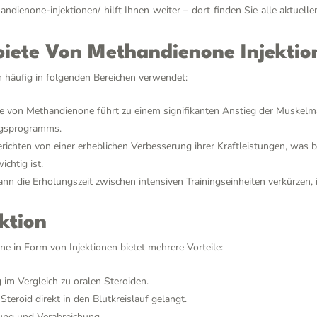
thandienone-injektionen/
hilft Ihnen weiter – dort finden Sie alle aktuel
ete Von Methandienone Injektio
 häufig in folgenden Bereichen verwendet:
 von Methandienone führt zu einem signifikanten Anstieg der Muskelma
ngsprogramms.
richten von einer erheblichen Verbesserung ihrer Kraftleistungen, was 
chtig ist.
n die Erholungszeit zwischen intensiven Trainingseinheiten verkürzen,
ektion
 in Form von Injektionen bietet mehrere Vorteile:
im Vergleich zu oralen Steroiden.
teroid direkt in den Blutkreislauf gelangt.
ung und Verabreichung.