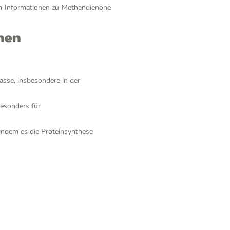
len Informationen zu Methandienone
nen
sse, insbesondere in der
besonders für
 indem es die Proteinsynthese