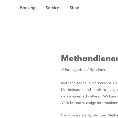
Skip
Bookings
Services
Shop
to
content
Post
Methandienon
navigation
/
Uncategorized
/ By
admin
Methandienone, auch bekannt als 
Muskelmasse und -kraft zu steiger
da sie einen schnelleren Wirkung
Vorteile und wichtige Information
Sie wissen nicht, wo Sie Meth