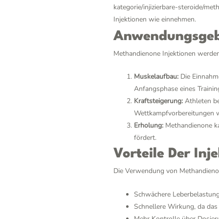
kategorie/injizierbare-steroide/me
Injektionen wie einnehmen.
Anwendungsgebi
Methandienone Injektionen werden
Muskelaufbau:
Die Einnahme
Anfangsphase eines Traini
Kraftsteigerung:
Athleten be
Wettkampfvorbereitungen wi
Erholung:
Methandienone kan
fördert.
Vorteile Der Inj
Die Verwendung von Methandienone
Schwächere Leberbelastung 
Schnellere Wirkung, da das S
Mehr Kontrolle über Dosier