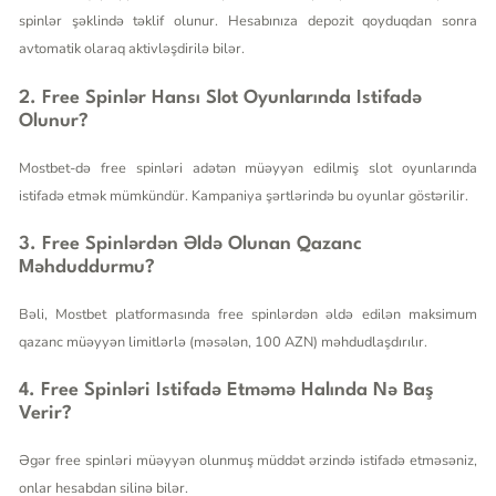
spinlər şəklində təklif olunur. Hesabınıza depozit qoyduqdan sonra
avtomatik olaraq aktivləşdirilə bilər.
2. Free Spinlər Hansı Slot Oyunlarında Istifadə
Olunur?
Mostbet-də free spinləri adətən müəyyən edilmiş slot oyunlarında
istifadə etmək mümkündür. Kampaniya şərtlərində bu oyunlar göstərilir.
3. Free Spinlərdən Əldə Olunan Qazanc
Məhduddurmu?
Bəli, Mostbet platformasında free spinlərdən əldə edilən maksimum
qazanc müəyyən limitlərlə (məsələn, 100 AZN) məhdudlaşdırılır.
4. Free Spinləri Istifadə Etməmə Halında Nə Baş
Verir?
Əgər free spinləri müəyyən olunmuş müddət ərzində istifadə etməsəniz,
onlar hesabdan silinə bilər.