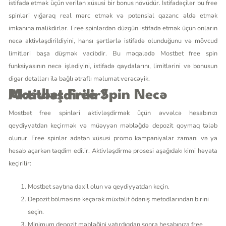
istifadə etmək üçün verilən xüsusi bir bonus növüdür. İstifadəçilər bu free
spinləri yığaraq real mərc etmək və potensial qazanc əldə etmək
imkanına malikdirlər. Free spinlərdən düzgün istifadə etmək üçün onların
necə aktivləşdirildiyini, hansı şərtlərlə istifadə olunduğunu və mövcud
limitləri başa düşmək vacibdir. Bu məqalədə Mostbet free spin
funksiyasının necə işlədiyini, istifadə qaydalarını, limitlərini və bonusun
digər detalları ilə bağlı ətraflı məlumat verəcəyik.
Mostbet Free Spin Necə Aktivləşdirilir?
Mostbet free spinləri aktivləşdirmək üçün əvvəlcə hesabınızı
qeydiyyatdan keçirmək və müəyyən məbləğdə depozit qoymaq tələb
olunur. Free spinlər adətən xüsusi promo kampaniyalar zamanı və ya
hesab açarkən təqdim edilir. Aktivləşdirmə prosesi aşağıdakı kimi həyata
keçirilir:
Mostbet saytına daxil olun və qeydiyyatdan keçin.
Depozit bölməsinə keçərək müxtəlif ödəniş metodlarından birini
seçin.
Minimum depozit məbləğini yatırdıqdan sonra hesabınıza free