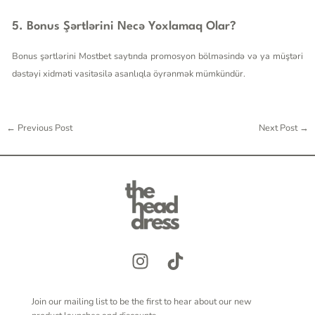
5. Bonus Şərtlərini Necə Yoxlamaq Olar?
Bonus şərtlərini Mostbet saytında promosyon bölməsində və ya müştəri
dəstəyi xidməti vasitəsilə asanlıqla öyrənmək mümkündür.
←
Previous Post
Next Post
→
Join our mailing list to be the first to hear about our new