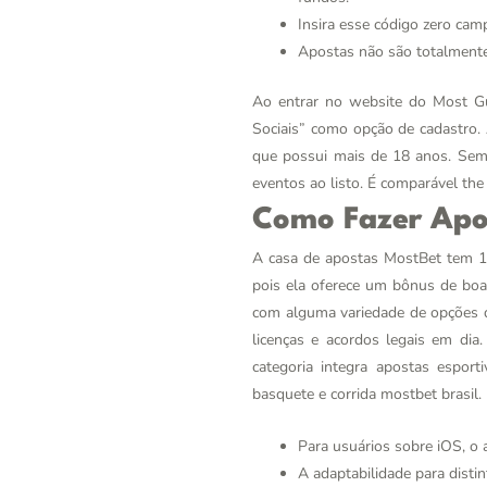
Insira esse código zero ca
Apostas não são totalmente 
Ao entrar no website do Most Gue
Sociais” como opção de cadastro. 
que possui mais de 18 anos. Seme
eventos ao listo. É comparável th
Como Fazer Apo
A casa de apostas MostBet tem 1 
pois ela oferece um bônus de boas
com alguma variedade de opções de
licenças e acordos legais em dia
categoria integra apostas espor
basquete e corrida
mostbet brasil
.
Para usuários sobre iOS, o 
A adaptabilidade para dist