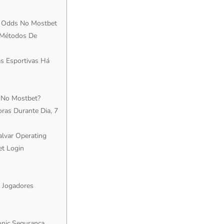
e Odds No Mostbet
 Métodos De
s Esportivas Há
 No Mostbet?
ras Durante Dia, 7
lvar Operating
t Login
 Jogadores
ronic Segurança