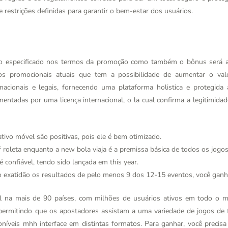
 restrições definidas para garantir o bem-estar dos usuários.
imo especificado nos termos da promoção como também o bônus será 
gos promocionais atuais que tem a possibilidade de aumentar o v
rnacionais e legais, fornecendo uma plataforma holistica e protegida 
ntadas por uma licença internacional, o la cual confirma a legitimida
ativo móvel são positivas, pois ele é bem otimizado.
f roleta enquanto a new bola viaja é a premissa básica de todos os jogos
 confiável, tendo sido lançada em this year.
o exatidão os resultados de pelo menos 9 dos 12-15 eventos, você gan
el na mais de 90 países, com milhões de usuários ativos em todo o 
 permitindo que os apostadores assistam a uma variedade de jogos de 
oníveis mhh interface em distintas formatos. Para ganhar, você precisa