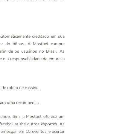
automaticamente creditado em sua
alor do bônus. A Mostbet cumpre
afin de os usuários no Brasil. As
de e a responsabilidade da empresa
 de roleta de cassino.
hará uma recompensa.
mundo. Sim, a Mostbet oferece um
futebol at the outros esportes. As
 arriesgar em 15 eventos e acertar