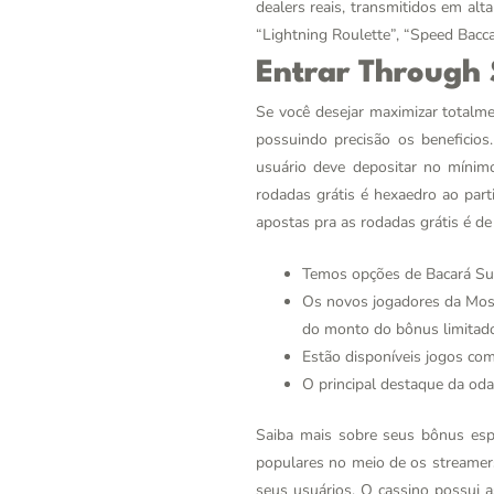
dealers reais, transmitidos em alt
“Lightning Roulette”, “Speed Bacca
Entrar Through
Se você desejar maximizar totalme
possuindo precisão os beneficios
usuário deve depositar no mínim
rodadas grátis é hexaedro ao part
apostas pra as rodadas grátis é d
Temos opções de Bacará Sup
Os novos jogadores da Mosb
do monto do bônus limitado 
Estão disponíveis jogos como
O principal destaque da od
Saiba mais sobre seus bônus esp
populares no meio de os streamers
seus usuários. O cassino possui a