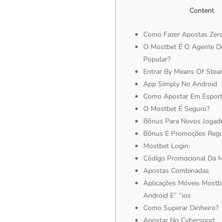
Content
Como Fazer Apostas Zer
O Mostbet É O Agente D
Popular?
Entrar By Means Of Ste
App Simply No Android
Como Apostar Em Espor
O Mostbet É Seguro?
Bônus Para Novos Jogad
Bônus E Promoções Regu
Mostbet Login:
Código Promocional Da 
Apostas Combinadas
Aplicações Móveis Mostb
Android E” “ios
Como Superar Dinheiro?
Apostar No Cybersport