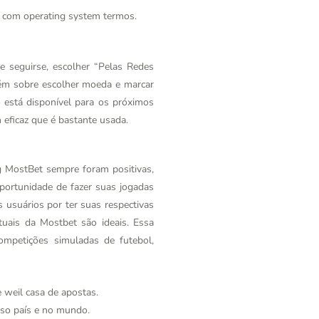
o com operating system termos.
e seguirse, escolher “Pelas Redes
além sobre escolher moeda e marcar
 está disponível para os próximos
 eficaz que é bastante usada.
g MostBet sempre foram positivas,
oportunidade de fazer suas jogadas
 usuários por ter suas respectivas
tuais da Mostbet são ideais. Essa
ompetições simuladas de futebol,
e weil casa de apostas.
sso país e no mundo.