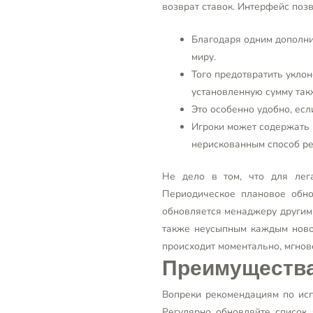
возврат ставок. Интерфейс позв
Благодаря одним дополни
миру.
Того предотвратить укло
установленную сумму так
Это особенно удобно, ес
Игроки может содержать 
нерискованным способ ре
Не дело в том, что для лег
Периодическое плановое обно
обновляется менаджеру другим 
также неусыпным каждым новом
происходит моментально, мгнов
Преимущества
Вопреки рекомендациям по исп
Регулярно обновляйте список 