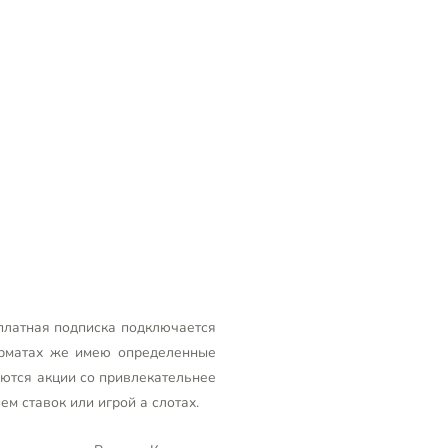
сплатная подписка подключается
орматах же имею определенные
уются акции со привлекательнее
м ставок или игрой а слотах.