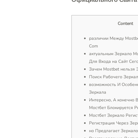
Официального Сайта 
Content
различии Между Mostbe
Com
актуальным Зеркало Mos
Для Входа на Сайт Сег
Зачем Mostbet нельзя 
Поиск Рабочего Зеркал
возможность И Особен
Зеркала
Интересно, А конечно 
Мостбет Блокируется Р
Мостбет Зеркало Регис
Регистрация Через Зер
но Предлагает Зеркало