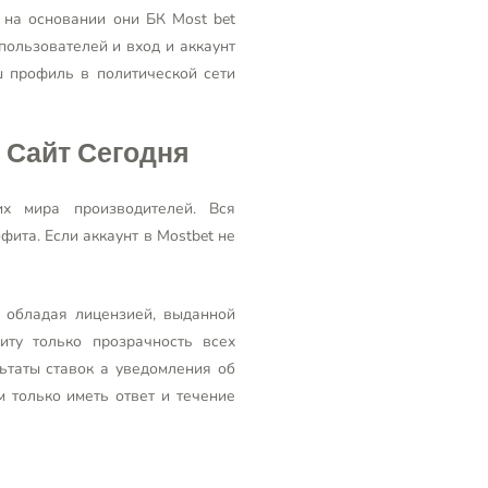
 на основании они БК Most bet
пользователей и вход и аккаунт
ш профиль в политической сети
И Сайт Сегодня
их мира производителей. Вся
ита. Если аккаунт в Mostbet не
, обладая лицензией, выданной
иту только прозрачность всех
ьтаты ставок а уведомления об
 только иметь ответ и течение