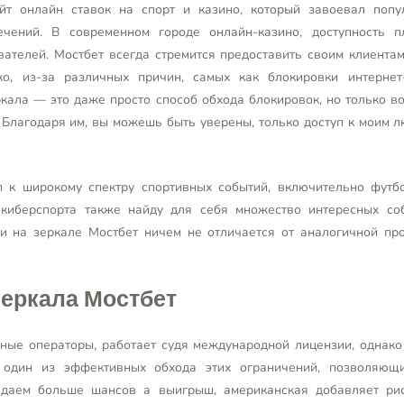
йт онлайн ставок на спорт и казино, который завоевал попу
ечений. В современном городе онлайн-казино, доступность 
вателей. Мостбет всегда стремится предоставить своим клиента
о, из-за различных причин, самых как блокировки интернет
кала — это даже просто способ обхода блокировок, но только в
 Благодаря им, вы можешь быть уверены, только доступ к моим л
 к широкому спектру спортивных событий, включительно футбол
 киберспорта также найду для себя множество интересных со
ии на зеркале Мостбет ничем не отличается от аналогичной п
Зеркала Мостбет
жные операторы, работает судя международной лицензии, однако
 один из эффективных обхода этих ограничений, позволяющи
 даем больше шансов а выигрыш, американская добавляет ри