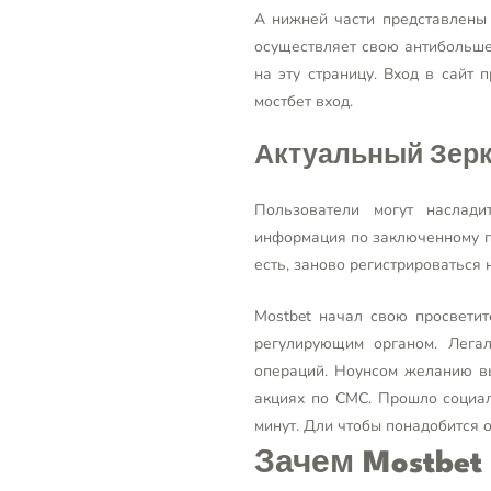
А нижней части представлены 
осуществляет свою антибольшев
на эту страницу. Вход в сайт
мостбет вход
.
Актуальный Зерка
Пользователи могут наслади
информация по заключенному па
есть, заново регистрироваться 
Mostbet начал свою просветит
регулирующим органом. Легал
операций. Ноунсом желанию вы
акциях по СМС. Прошло социал
минут. Дли чтобы понадобится 
Зачем Mostbet