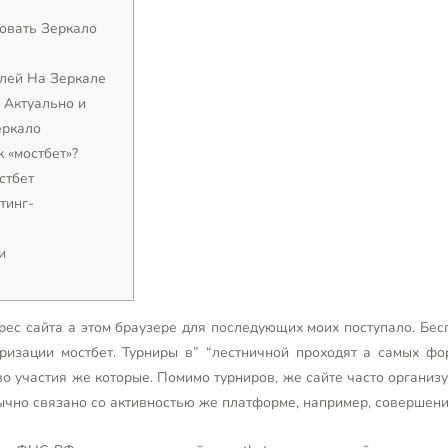
овать Зеркало
лей На Зеркале
 Актуально и
еркало
 «мостбет»?
стбет
тинг-
и
дрес сайта а этом браузере для последующих моих поступало. Бе
оризации мостбет. Турниры в” “лестничной проходят а самых ф
о участия же которые. Помимо турниров, же сайте часто организ
ычно связано со активностью же платформе, например, совершение