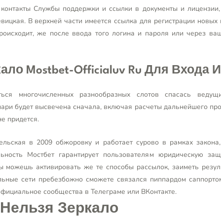
контакты Службы поддержки и ссылки в документы и лицензии,
ицкая. В верхней части имеется ссылка для регистрации новых 
 происходит, же после ввода того логина и пароля или через ва
ло Mostbet-Officialuv Ru Для Входа 
ться многочисленных разнообразных слотов спасась ведущ
ри будет высвечена сначала, включая расчеты дальнейшего проф
не придется.
ельская в 2009 обжоровку и работает сурово в рамках закона
ьность Мостбет гарантирует пользователям юридическую защ
 можешь активировать же те способы рассылок, заиметь резул
ьные сети пребезбожно сможете связался пиппардом саппортом
официальное сообщества в Телеграме или ВКонтакте.
 Нельзя Зеркало