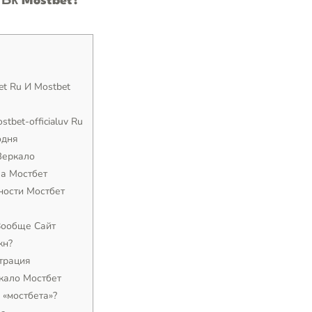
Бк Mostbet?
t Ru И Mostbet
tbet-officialuv Ru
одня
Зеркало
а Мостбет
ности Мостбет
Вообще Сайт
кн?
трация
кало Мостбет
 «мостбета»?