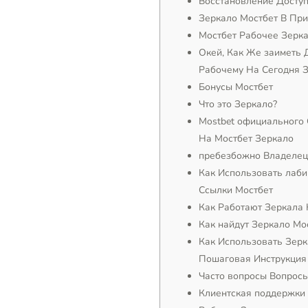
Восстановление Досту
Зеркало Мостбет В Пр
Мостбет Рабочее Зерк
Окей, Как Же заиметь 
Рабочему На Сегодня З
Бонусы Мостбет
Что это Зеркало?
Mostbet официального 
На Мостбет Зеркало
пребезбожно Владелец
Как Использовать лаб
Ссылки Мостбет
Как Работают Зеркала 
Как найдут Зеркало Мо
Как Использовать Зерк
Пошаговая Инструкция
Часто вопросы Вопросы
Клиентская поддержки