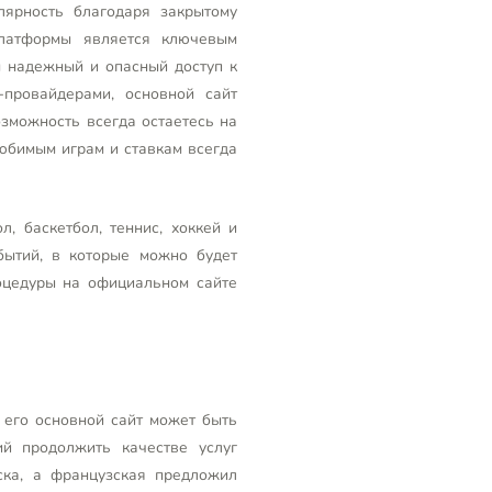
лярность благодаря закрытому
платформы является ключевым
м надежный и опасный доступ к
-провайдерами, основной сайт
озможность всегда остаетесь на
юбимым играм и ставкам всегда
, баскетбол, теннис, хоккей и
бытий, в которые можно будет
роцедуры на официальном сайте
 его основной сайт может быть
й продолжить качестве услуг
ска, а французская предложил