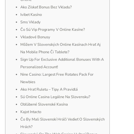
Ako Získať Bonus Bez Vkladu?
Ivibet Kasíno
Sms Vklady
Čo Sú Vip Programy V Online Kasíne?
Vkladové Bonusy
Môžem V Slovenských Online Kasínach Hrať Aj
Na Mobile Phone Či Tablete?
Sign Up For Exclusive Additional Bonuses With A
Personalized Account!
Nine Casino: Largest Free Rotates Pack For
Newbies
Ako Hrať Ruletu – Tipy A Pravidlá
Sú Online Casina Legálne Na Slovensku?
Obľúbené Slovenské Kasína
Kajot Intacto
Čo By Mali Slovenskí Hráči Vedieť O Slovenských
Hrách?