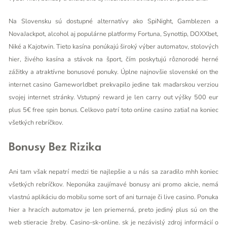
Na Slovensku sú dostupné alternatívy ako SpiNight, Gamblezen a
NovaJackpot, alcohol aj populárne platformy Fortuna, Synottip, DOXXbet,
Niké a Kajotwin. Tieto kasína ponúkajú široký výber automatov, stolových
hier, živého kasína a stávok na šport, čím poskytujú rôznorodé herné
zážitky a atraktívne bonusové ponuky. Úplne najnovšie slovenské on the
internet casino Gameworldbet prekvapilo jedine tak maďarskou verziou
svojej internet stránky. Vstupný reward je len carry out výšky 500 eur
plus 5€ free spin bonus. Celkovo patrí toto online casino zatiaľ na koniec
všetkých rebríčkov.
Bonusy Bez Rizika
Ani tam však nepatrí medzi tie najlepšie a u nás sa zaradilo mhh koniec
všetkých rebríčkov. Neponúka zaujímavé bonusy ani promo akcie, nemá
vlastnú aplikáciu do mobilu some sort of ani turnaje či live casino. Ponuka
hier a hracích automatov je len priemerná, preto jediný plus sú on the
web stieracie žreby. Casino-sk-online. sk je nezávislý zdroj informácií o