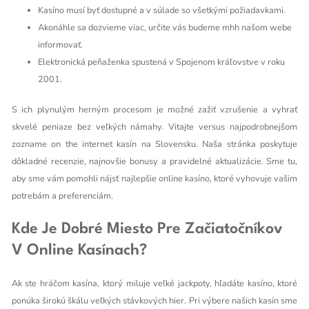
Kasíno musí byť dostupné a v súlade so všetkými požiadavkami.
Akonáhle sa dozvieme viac, určite vás budeme mhh našom webe
informovať.
Elektronická peňaženka spustená v Spojenom kráľovstve v roku
2001.
S ich plynulým herným procesom je možné zažiť vzrušenie a vyhrať
skvelé peniaze bez veľkých námahy. Vitajte versus najpodrobnejšom
zozname on the internet kasín na Slovensku. Naša stránka poskytuje
dôkladné recenzie, najnovšie bonusy a pravidelné aktualizácie. Sme tu,
aby sme vám pomohli nájsť najlepšie online kasíno, ktoré vyhovuje vašim
potrebám a preferenciám.
Kde Je Dobré Miesto Pre Začiatočníkov
V Online Kasínach?
Ak ste hráčom kasína, ktorý miluje veľké jackpoty, hľadáte kasíno, ktoré
ponúka širokú škálu veľkých stávkových hier. Pri výbere našich kasín sme