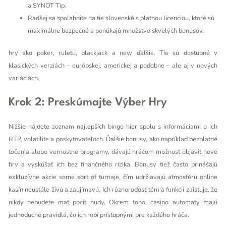
a SYNOT Tip.
Radšej sa spoľahnite na tie slovenské s platnou licenciou, ktoré sú
maximálne bezpečné a ponúkajú množstvo skvelých bonusov.
hry ako poker, ruletu, blackjack a new ďalšie. Tie sú dostupné v
klasických verziách – európskej, americkej a podobne – ale aj v nových
variáciách.
Krok 2: Preskúmajte Výber Hry
Nižšie nájdete zoznam najlepších bingo hier spolu s informáciami o ich
RTP, volatilite a poskytovateľoch. Ďalšie bonusy, ako napríklad bezplatné
točenia alebo vernostné programy, dávajú hráčom možnosť objaviť nové
hry a vyskúšať ich bez finančného rizika. Bonusy tiež často prinášajú
exkluzívne akcie some sort of turnaje, čím udržiavajú atmosféru online
kasín neustále živú a zaujímavú. Ich rôznorodosť tém a funkcií zaisťuje, že
nikdy nebudete mať pocit nudy. Okrem toho, casino automaty majú
jednoduché pravidlá, čo ich robí prístupnými pre každého hráča.