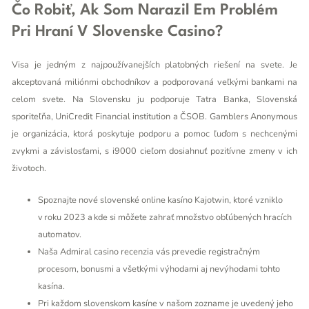
Čo Robiť, Ak Som Narazil Em Problém
Pri Hraní V Slovenske Casino?
Visa je jedným z najpoužívanejších platobných riešení na svete. Je
akceptovaná miliónmi obchodníkov a podporovaná veľkými bankami na
celom svete. Na Slovensku ju podporuje Tatra Banka, Slovenská
sporiteľňa, UniCredit Financial institution a ČSOB. Gamblers Anonymous
je organizácia, ktorá poskytuje podporu a pomoc ľuďom s nechcenými
zvykmi a závislosťami, s i9000 cieľom dosiahnuť pozitívne zmeny v ich
životoch.
Spoznajte nové slovenské online kasíno Kajotwin, ktoré vzniklo
v roku 2023 a kde si môžete zahrať množstvo obľúbených hracích
automatov.
Naša Admiral casino recenzia vás prevedie registračným
procesom, bonusmi a všetkými výhodami aj nevýhodami tohto
kasína.
Pri každom slovenskom kasíne v našom zozname je uvedený jeho