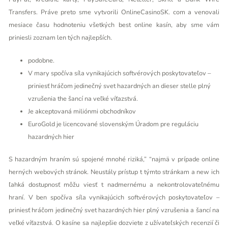
Transfers. Práve preto sme vytvorili OnlineCasinoSK. com a venovali
mesiace času hodnoteniu všetkých best online kasín, aby sme vám
priniesli zoznam len tých najlepších.
podobne.
V mary spočíva síla vynikajúcich softvérových poskytovateľov –
priniesť hráčom jedinečný svet hazardných an dieser stelle plný
vzrušenia the šancí na veľké víťazstvá.
Je akceptovaná miliónmi obchodníkov
EuroGold je licencované slovenským Úradom pre reguláciu
hazardných hier
S hazardným hraním sú spojené mnohé riziká,” “najmä v prípade online
herných webových stránok. Neustály prístup t týmto stránkam a new ich
ľahká dostupnosť môžu viesť t nadmernému a nekontrolovateľnému
hraní. V ben spočíva síla vynikajúcich softvérových poskytovateľov –
priniesť hráčom jedinečný svet hazardných hier plný vzrušenia a šancí na
veľké víťazstvá. O kasíne sa najlepšie dozviete z užívateľských recenzií či