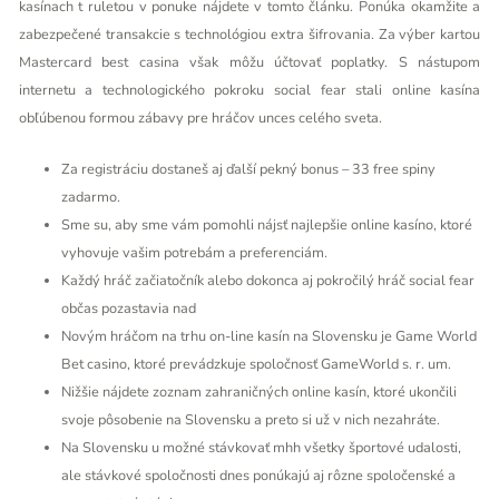
kasínach t ruletou v ponuke nájdete v tomto článku. Ponúka okamžite a
zabezpečené transakcie s technológiou extra šifrovania. Za výber kartou
Mastercard best casina však môžu účtovať poplatky. S nástupom
internetu a technologického pokroku social fear stali online kasína
obľúbenou formou zábavy pre hráčov unces celého sveta.
Za registráciu dostaneš aj ďalší pekný bonus – 33 free spiny
zadarmo.
Sme su, aby sme vám pomohli nájsť najlepšie online kasíno, ktoré
vyhovuje vašim potrebám a preferenciám.
Každý hráč začiatočník alebo dokonca aj pokročilý hráč social fear
občas pozastavia nad
Novým hráčom na trhu on-line kasín na Slovensku je Game World
Bet casino, ktoré prevádzkuje spoločnosť GameWorld s. r. um.
Nižšie nájdete zoznam zahraničných online kasín, ktoré ukončili
svoje pôsobenie na Slovensku a preto si už v nich nezahráte.
Na Slovensku u možné stávkovať mhh všetky športové udalosti,
ale stávkové spoločnosti dnes ponúkajú aj rôzne spoločenské a