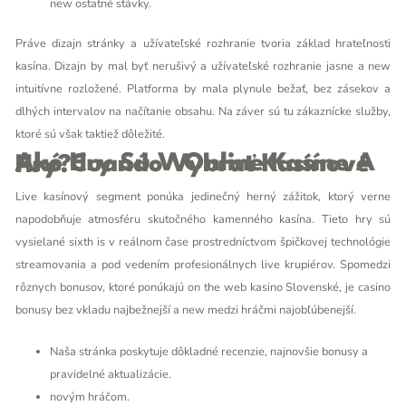
new ostatné stávky.
Práve dizajn stránky a užívateľské rozhranie tvoria základ hrateľnosti
kasína. Dizajn by mal byť nerušivý a užívateľské rozhranie jasne a new
intuitívne rozložené. Platforma by mala plynule bežať, bez zásekov a
dlhých intervalov na načítanie obsahu. Na záver sú tu zákaznícke služby,
ktoré sú však taktiež dôležité.
Aké Hry Sú V Online Kasíne A Ako Cuando Vybrať Kasínové Hry?
Live kasínový segment ponúka jedinečný herný zážitok, ktorý verne
napodobňuje atmosféru skutočného kamenného kasína. Tieto hry sú
vysielané sixth is v reálnom čase prostredníctvom špičkovej technológie
streamovania a pod vedením profesionálnych live krupiérov. Spomedzi
rôznych bonusov, ktoré ponúkajú on the web kasino Slovenské, je casino
bonusy bez vkladu najbežnejší a new medzi hráčmi najobľúbenejší.
Naša stránka poskytuje dôkladné recenzie, najnovšie bonusy a
pravidelné aktualizácie.
novým hráčom.