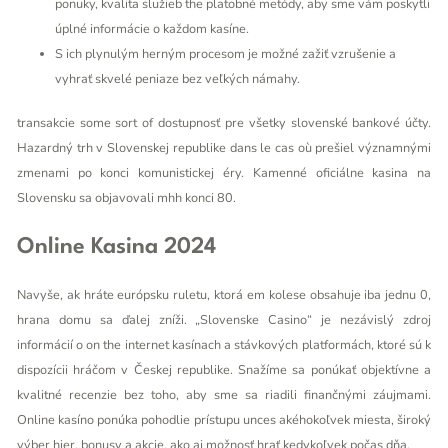
ponuky, kvalita služieb the platobné metódy, aby sme vám poskytli
úplné informácie o každom kasíne.
S ich plynulým herným procesom je možné zažiť vzrušenie a
vyhrať skvelé peniaze bez veľkých námahy.
transakcie some sort of dostupnosť pre všetky slovenské bankové účty.
Hazardný trh v Slovenskej republike dans le cas où prešiel významnými
zmenami po konci komunistickej éry. Kamenné oficiálne kasina na
Slovensku sa objavovali mhh konci 80.
Online Kasina 2024
Navyše, ak hráte európsku ruletu, ktorá em kolese obsahuje iba jednu 0,
hrana domu sa ďalej zníži. „Slovenske Casino“ je nezávislý zdroj
informácií o on the internet kasínach a stávkových platformách, ktoré sú k
dispozícii hráčom v Českej republike. Snažíme sa ponúkať objektívne a
kvalitné recenzie bez toho, aby sme sa riadili finančnými záujmami.
Online kasíno ponúka pohodlie prístupu unces akéhokoľvek miesta, široký
výber hier, bonusy a akcie, ako aj možnosť hrať kedykoľvek počas dňa.