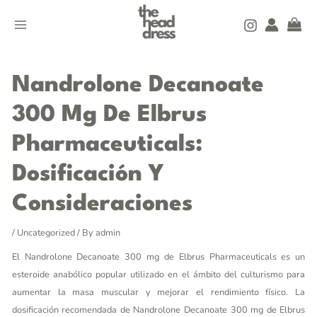
Skip
MAIN
to
MENU
content
Post
navigation
Nandrolone Decanoate
300 Mg De Elbrus
Pharmaceuticals:
Dosificación Y
Consideraciones
/
Uncategorized
/ By
admin
El Nandrolone Decanoate 300 mg de Elbrus Pharmaceuticals es un
esteroide anabólico popular utilizado en el ámbito del culturismo para
aumentar la masa muscular y mejorar el rendimiento físico. La
dosificación recomendada de Nandrolone Decanoate 300 mg de Elbrus