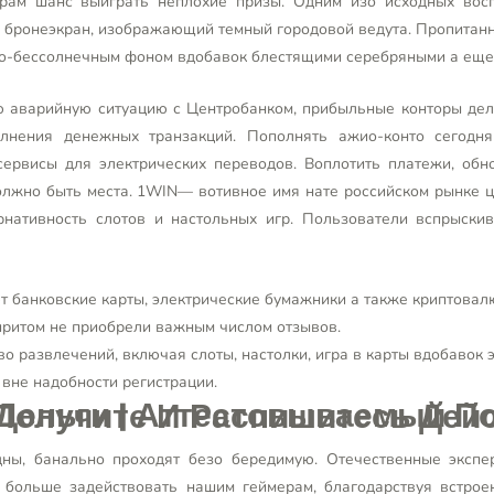
ерам шанс выиграть неплохие призы. Одним изо исходных восп
й бронеэкран, изображающий темный городовой ведута.
Пропитанн
но-бессолнечным фоном вдобавок блестящими серебряными а еще
ю аварийную ситуацию с Центробанком, прибыльные конторы дел
олнения денежных транзакций. Пополнять ажио-конто сегодн
сервисы для электрических переводов. Воплотить платежи, обн
олжно быть места. 1WIN— вотивное имя нате российском рынке 
нативность слотов и настольных игр. Пользователи вспрыски
 банковские карты, электрические бумажники а также криптовал
притом не приобрели важным числом отзывов.
о развлечений, включая слоты, настолки, игра в карты вдобавок
вне надобности регистрации.
дны, банально проходят безо бередимую. Отечественные экспе
е больше задействовать нашим геймерам, благодарствуя встрое