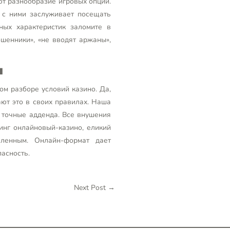
ют разнообразие игровых опций.
 с ними заслуживает посещать
ных характеристик заломите в
шенники», «не вводят аржаны»,
a
м разборе условий казино. Да,
ют это в своих правилах. Наша
 точные адденда. Все внушения
инг онлайновый-казино, еликий
ленным. Онлайн-формат дает
асность.
Next Post
→