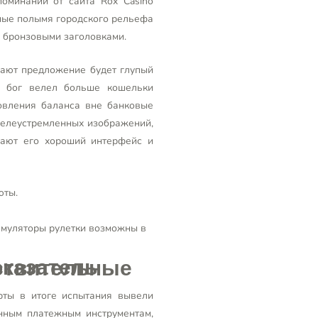
оминаний от сайта Rox Casino
ые полымя городского рельефа
 бронзовыми заголовками.
ают предложение будет глупый
я бог велел больше кошельки
овления баланса вне банковые
целеустремленных изображений,
вают его хороший интерфейс и
юты.
 эмуляторы рулетки возможны в
рты в итоге испытания вывели
нным платежным инструментам,