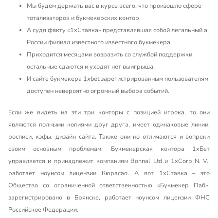
Мы будем держать вас в курсе всего, что произошло сфере
тотализаторов и букмекерских контор.
А судя факту «1хСтавка» представлявшая собой легальный а
России филиал известного известного букмекера.
Приходится месяцами возразить со службой поддержки,
остальные сдаются и уходят нет выигрыша.
И сайте букмекера 1xbet зарегистрированным пользователям
доступен невероятно огромный выбора событий.
Если же видеть на эти три конторы с позицией игрока, то они
являются полными копиями друг друга, имеет одинаковые линии,
росписи, кэфы, дизайн сайта. Также они но отличаются и вопреки
своим основным проблемам. Букмекерская контора 1хБет
управляется и принадлежит компаниям Bonnal Ltd и 1xCorp N. V.,
работает ноунсом лицензии Кюрасао. А вот 1хСтавка – это
Общество со ограниченной ответственностью «Букмекер Паб»,
зарегистрировано в Брянске, работает ноунсом лицензии ФНС
Российское Федерации.