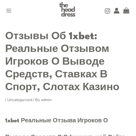
Skip
MAIN
to
MENU
content
Post
navigation
Отзывы Об 1xbet:
Реальные Отзывом
Игроков О Выводе
Средств, Ставках В
Спорт, Слотах Казино
/
Uncategorized
/ By
admin
1xbet Реальные Отзыва Игроков О