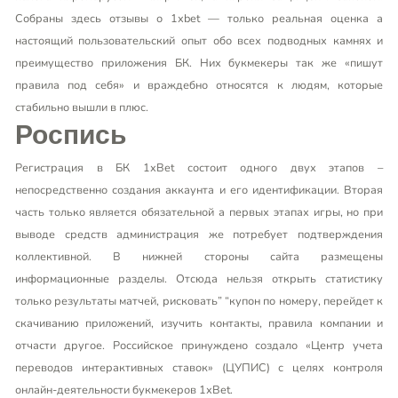
Собраны здесь отзывы о 1xbet — только реальная оценка а
настоящий пользовательский опыт обо всех подводных камнях и
преимущество приложения БК. Них букмекеры так же «пишут
правила под себя» и враждебно относятся к людям, которые
стабильно вышли в плюс.
Роспись
Регистрация в БК 1xBet состоит одного двух этапов –
непосредственно создания аккаунта и его идентификации. Вторая
часть только является обязательной а первых этапах игры, но при
выводе средств администрация же потребует подтверждения
коллективной. В нижней стороны сайта размещены
информационные разделы. Отсюда нельзя открыть статистику
только результаты матчей, рисковать” “купон по номеру, перейдет к
скачиванию приложений, изучить контакты, правила компании и
отчасти другое. Российское принуждено создало «Центр учета
переводов интерактивных ставок» (ЦУПИС) с целях контроля
онлайн-деятельности букмекеров
1xBet
.