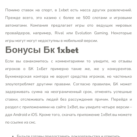
Помимо ставок на спорт, в 1xbet есть масса других развлечений.
Прежде всего, это казино с более не 500 слотами и игровыми
автоматами. Компания предлагает игры ото ведущих мировых
провайдеров, например, Rival или Evolution Gaming. Некоторые
игры могут могут недоступны в мобильной версии.
Бонусы Бк 1xbet
Если вы ознакомитесь с комментариями то увидите, но отзывы
игроков о БК 1хБет примерно такие же, же у конкурентов.
Букмекерская контора не ворует средства игроков, но частенько
злоупотребляет другими правами. Согласно правилам, БК может
задерживать сумма на неограниченный срок, отменять успешные
ставки, отслеживать людей без рассуждения причин. Перейдя и
раздел с приложениями на сайте 1xBet, вы увидите четыре версии –
ддя Android и iOS. Кроме того, скачать приложение 1xBet вы можете
по ссылке из смс.
Будьте готовы предоставить доказательства и ответить