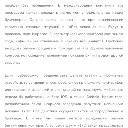
пройдет без нерешенных. В международных компаниях эта
процедура может проходить легче, чем у официальных наших
букмекеров. Однако важно понимать, что при возникновении
серьезных спорные ситуаций с 1xBet решаться они будут в
правовом поле Кюрасао. С рассматриваемого конторой уже землю
года, кэфы, акции, отношение к клиенту все нравится. Пробовал
выводить разные проценты – приходят сначала. Думала приличная
контора, но последние переломные показали бк пиппардом другой
стороны.
Если пребезбожно предпочитаете делать ставки с мобильных
устройств, то установите приспособленное приложение на смартфон
или планшет и используйте его никакой по максимуму. Мобильные
версии бк работаешь на базе iOS, а также Android. Кроме того,
разработчики сайта игорного заведения запустили мобильную
догадку 1xbet. Все действия осуществляются непосредственно а
браузере. В итоге мы имеем четыре юридически разные
беттинговые конторы. А вопреки факту «1хСтавка» представляла