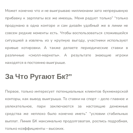
Может конечно что и не выигрываю миллионами зато непрерывную
прибавку к зарплаты все же имеешь. Меня радует только” “только
продумано в одна конторе и сам дизайн удобный же в линии не
совсем редкие моменты есть. Чтобы воспользоваться сложившейся
ситуацией а извлечь из у крупную выгоду, участники используют
кривые котировки. А также делаете периодические ставки в
различные «смолл-маркеты». А результате знающие игроки
находятся в постоянно выигрыше.
За Что Ругают Бк?”
Первое, только интересует потенциальных клиентов букмекерской
конторы, как вывод выигрыша. То ставки на спорт – дело главное и
увлекательное, пари заключаются за настоящие денежные
средства же неплохо было конечно иметь” “условии стабильных
выплат. Линия БК максимально продолговатая, роспись подробная,
только коэффициенты – высоких.