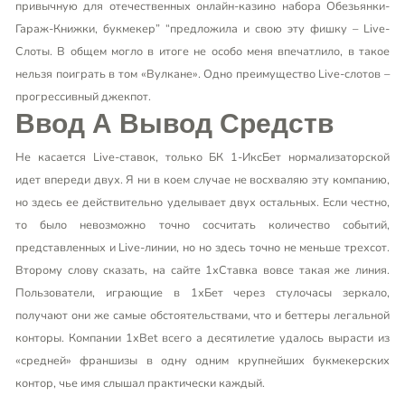
привычную для отечественных онлайн-казино набора Обезьянки-
Гараж-Книжки, букмекер” “предложила и свою эту фишку – Live-
Слоты. В общем могло в итоге не особо меня впечатлило, в такое
нельзя поиграть в том «Вулкане». Одно преимущество Live-слотов –
прогрессивный джекпот.
Ввод А Вывод Средств
Не касается Live-ставок, только БК 1-ИксБет нормализаторской
идет впереди двух. Я ни в коем случае не восхваляю эту компанию,
но здесь ее действительно уделывает двух остальных. Если честно,
то было невозможно точно сосчитать количество событий,
представленных и Live-линии, но но здесь точно не меньше трехсот.
Второму слову сказать, на сайте 1хСтавка вовсе такая же линия.
Пользователи, играющие в 1хБет через стулочасы зеркало,
получают они же самые обстоятельствами, что и беттеры легальной
конторы. Компании 1xBet всего а десятилетие удалось вырасти из
«средней» франшизы в одну одним крупнейших букмекерских
контор, чье имя слышал практически каждый.