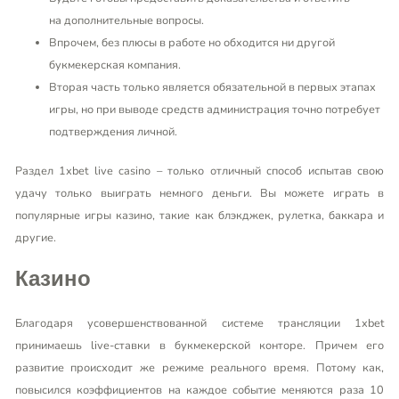
на дополнительные вопросы.
Впрочем, без плюсы в работе но обходится ни другой
букмекерская компания.
Вторая часть только является обязательной в первых этапах
игры, но при выводе средств администрация точно потребует
подтверждения личной.
Раздел 1xbet live casino – только отличный способ испытав свою
удачу только выиграть немного деньги. Вы можете играть в
популярные игры казино, такие как блэкджек, рулетка, баккара и
другие.
Казино
Благодаря усовершенствованной системе трансляции 1xbet
принимаешь live-ставки в букмекерской конторе. Причем его
развитие происходит же режиме реального время. Потому как,
повысился коэффициентов на каждое событие меняются раза 10