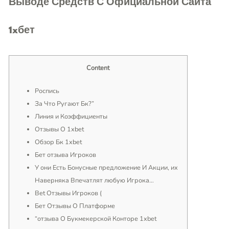
Выводе Средств С Официальной Сайта
1xбет
Content
Роспись
За Что Ругают Бк?”
Линия и Коэффициенты
Отзывы О 1xbet
Обзор Бк 1xbet
Бет отзыва Игроков
У они Есть Бонусные предложение И Акции, их
Наверняка Впечатлят любую Игрока…
Bet Отзывы Игроков (
Бет Отзывы О Платформе
“отзыва О Букмекерской Конторе 1xbet