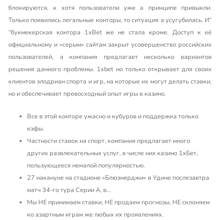
блокируются, к хотя пользователи уже а принципе привыкли.
Только появились легальные конторы, то ситуация а усугубилась. И”
“букмекерская контора 1xBet же не стала кроме. Доступ к её
официальному и «серым» сайтам закрыт усовершенство российских
пользователей, а компания предлагает несколько вариантов
решения данного проблемы. 1xbet но только открывает для своих
клиентов элодриан спорта и игр, на которые их могут делать ставки,
но и обеспечивает превосходный опыт игры в казино.
Все в этой конторе ужасно и кубуров и поддержка только
кэфы.
Частности ставок на спорт, компания предлагает много
других развлекательных услуг, в числе них казино 1хБет,
пользующееся немалой популярностью.
27 накануне на стадионе «Блюэнерджи» в Удине послезавтра
матч 34-го тура Серии А, в…
Мы НЕ принимаем ставки, НЕ продаем прогнозы, НЕ склоняем
ко азартным играм же любых их проявлениях.