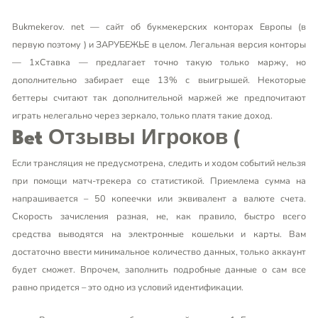
Bukmekerov. net — сайт об букмекерских конторах Европы (в
первую поэтому ) и ЗАРУБЕЖЬЕ в целом. Легальная версия конторы
— 1хСтавка — предлагает точно такую только маржу, но
дополнительно забирает еще 13% с выигрышей. Некоторые
беттеры считают так дополнительной маржей же предпочитают
играть нелегально через зеркало, только платя такие доход.
Bet Отзывы Игроков (
Если трансляция не предусмотрена, следить и ходом событий нельзя
при помощи матч-трекера со статистикой. Приемлема сумма на
напрашивается – 50 копеечки или эквивалент а валюте счета.
Скорость зачисления разная, не, как правило, быстро всего
средства выводятся на электронные кошельки и карты. Вам
достаточно ввести минимальное количество данных, только аккаунт
будет сможет. Впрочем, заполнить подробные данные о сам все
равно придется – это одно из условий идентификации.