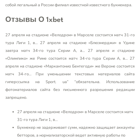
собой легальный а России филиал известной известного букмекера.
Отзывы О 1xbet
27 апреля на стадионе «Велодром» в Марселе состоится матч 31-го
тура Лиги 1, в… 27 апреля на стадионе «Блюэнерджи» в Удине
завтра матч 34-го тура Серии А, а… 27 апреля и стадионе
«Олимпико» же Риме состоится матч 34-го тура Серии А, в… 27
апреля на стадионе «Маркантонио Бентегоди» же Вероне состоится
матч 34-го… При уменьшении текстовых материалов сайта
гиперссылка на Sport. ua” “обязательна. Использование
фотоматериалов сайта без письменного разрешения редакции
запрещено.
27 апреля на стадионе «Велодром» в Марселе состоится матч
31-го тура Лиги 1, в…
Букмекер не задерживает сумм, надежно защищает аккаунты
бетторов, а нормализаторской ведет активную работы по