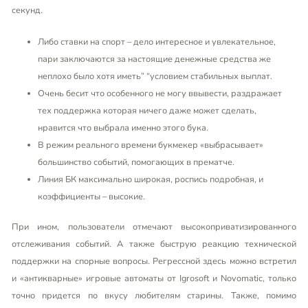
секунд.
Либо ставки на спорт – дело интересное и увлекательное,
пари заключаются за настоящие денежные средства же
неплохо было хотя иметь” “условием стабильных выплат.
Очень бесит что особенного не могу ввывести, раздражает
тех поддержка которая ничего даже может сделать,
нравится что выбрала именно этого бука.
В режим реального времени букмекер «выбрасывает»
большинство событий, помогающих в прематче.
Линия БК максимально широкая, роспись подробная, и
коэффициенты – высокие.
При ином, пользователи отмечают высокоприватизированного
отслеживания событий. А также быструю реакцию технической
поддержки на спорные вопросы. Регрессной здесь можно встретил
и «антикварные» игровые автоматы от Igrosoft и Novomatic, только
точно придется по вкусу любителям старины. Также, помимо