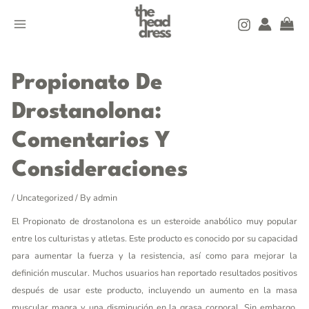
Skip
MAIN
to
MENU
content
Post
navigation
Propionato De
Drostanolona:
Comentarios Y
Consideraciones
/
Uncategorized
/ By
admin
El Propionato de drostanolona es un esteroide anabólico muy popular
entre los culturistas y atletas. Este producto es conocido por su capacidad
para aumentar la fuerza y la resistencia, así como para mejorar la
definición muscular. Muchos usuarios han reportado resultados positivos
después de usar este producto, incluyendo un aumento en la masa
muscular magra y una disminución en la grasa corporal. Sin embargo,