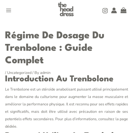
Skip
MAIN
to
MENU
content
Post
navigation
Régime De Dosage Du
Trenbolone : Guide
Complet
/
Uncategorized
/ By
admin
Introduction Au Trenbolone
Le Trenbolone est un stéroïde anabolisant puissant utilisé principalement
dans le domaine du culturisme pour augmenter la masse musculaire et
améliorer la performance physique. Il est reconnu pour ses effets rapides
et significatifs, mais doit être utilisé avec précaution en raison de ses
potentiels effets secondaires. Pour plus d’informations, consultez la page
dédiée.